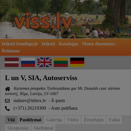
Ieškoti žemėlapyje
Ieškoti
Katalogas
Mano duomenys
Reklama
L un V, SIA, Autoserviss
Kurzemes prospekts 7(iebraukšana gar Mc Donalds caur vārtiem
teritorij, Rīga, Latvija, LV-1067
sialunv@inbox.lv
- E-pasts
(+371) 20219309
- Auto pulēšana
Visi
Pasiūlymai
Galerija
Video
Žemėlapis
Failai
Straipsniai
Skelbimai