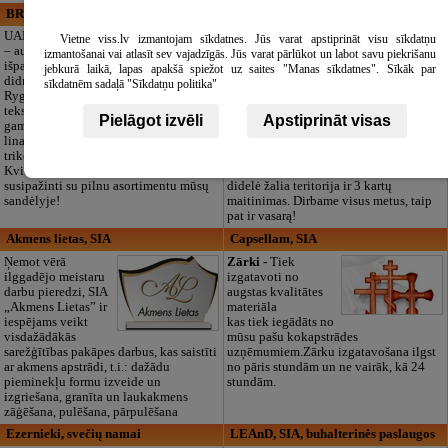
BRISTOLS ES, SIA
Maza Rasiņa, privātā pirmsskolas
izglītības iestāde
UAB „Bristols ES“
Vietne viss.lv izmantojam sīkdatnes. Jūs varat apstiprināt visu sīkdatņu
– audinių
Privatus vaikų
izmantošanai vai atlasīt sev vajadzīgās. Jūs varat pārlūkot un labot savu piekrišanu
išparduotuvė ir
darželis „Maza
jebkurā laikā, lapas apakšā spiežot uz saites "Manas sīkdatnes". Sīkāk par
didmeninė prekyba
Rasiņa“
sīkdatnēm sadaļā "Sīkdatņu politika"
Rygoje. Kokybiška
Pardaugavoje
tekstilė siuvimui ir
(Zasulauke)
Pielāgot izvēli
Apstiprināt visas
gamybai: medvilnė,
vaikams nuo 10
linas, šilkas, vilna,
mėn. iki 6 metų.
trikotažas ir kt.
Licencijuotos programos (LV/RU),
Kviečiame gyvai
logopedas, speciali pagalba, būreliai,
susipažinti su pilnu asortimentu mūsų
didelė žalia teritorija ir 3 kartų
sandėlyje!
maitinimas. Dirbame visus metus, taip
pat ir vasarą!
Akmens lietas, SIA
Capsellam, SIA
Ņemot vērā
Zārki -
Tiek
ilggadējo meistaru
izgatavoti no
darbu pieredzi, SIA
augstas kvalitātes
„Akmens Lietas” ir
materiāla
iespējams veikt
kas tiek iegādāts no
visdažādākās
mūsu pašu kokapstrādes
sarežģītības pakāpes darbus, kas saistīti
uzņēmumiem.Zārku izgatavošana ilgst
ar akmens apstrādi, t.i.: dažādu
no pāris stundām un ne vairāk, kā 24
pieminekļu formu izveide un
stundām.
izgriešana, granīta un laukakmens
zāģēšana, pulēšana, pārpulēšana
Ezernieki, svečių namai
LEAnD, SIA, buhalterinės paslaugos