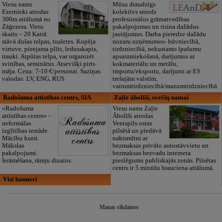
Viesu nams
Mūsu draudzīgs
Ezernieki atrodas
kolektīvs sniedz
300m attālumā no
profesionālos grāmatvedības
Zāģezera. Vietu
pakalpojumus un risina dažādus
skaits – 20 Katrā
jautājumus. Darba pieredze dažādu
stāvā dušas telpas, tualetes. Kopēja
nozaru uzņēmumos- būvniecībā,
virtuve, pieejama plīts, ledusskapis,
tirdzniecībā, nekustamo īpašumu
trauki. Atpūtas telpa, var organizēt
apsaimniekošanā, darījumos ar
svinības, seminārus. Atsevišķi pirts
kokmateriālu un metālu,
māja. Cena: 7-10 €/personai. Saziņas
importu/eksportu, darījumi ar ES
valodas: LV, ENG, RUS
trešajām valstīm,
vairumtirdzniecībā/mazumtirdzniecībā
Radošuma attīstības centrs, SIA
Zaļie ābolīši, svečių namai
«Radošuma
Viesu nams Zaļie
attīstības centrs» -
Ābolīši atrodas
neformālas
Ventspils ostas
izglītības iestāde.
pilsētā un piedāvā
Mācību kursi.
naktsmītni ar
Mākslas
bezmaksas privāto autostāvvietu un
pakalpojumi.
bezmaksas bezvadu interneta
Ierāmēšana, rāmju dizains.
pieslēgumu publiskajās zonās. Pilsētas
centrs ir 5 minūšu brauciena attālumā.
Visi banneri
Manas sīkdatnes