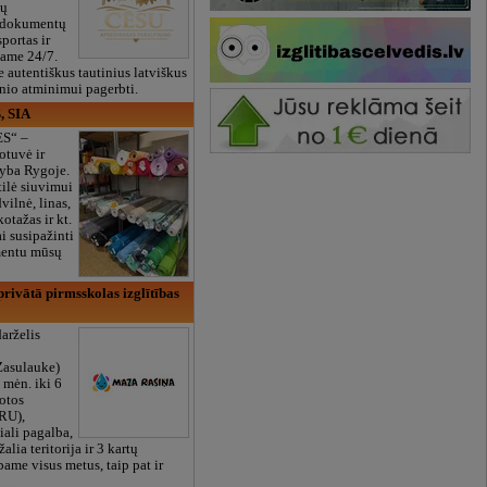
ių
 dokumentų
portas ir
bame 24/7.
e autentiškus tautinius latviškus
onio atminimui pagerbti.
, SIA
ES“ –
otuvė ir
yba Rygoje.
ilė siuvimui
vilnė, linas,
kotažas ir kt.
 susipažinti
imentu mūsų
rivātā pirmsskolas izglītības
arželis
Zasulauke)
 mėn. iki 6
otos
RU),
iali pagalba,
žalia teritorija ir 3 kartų
bame visus metus, taip pat ir