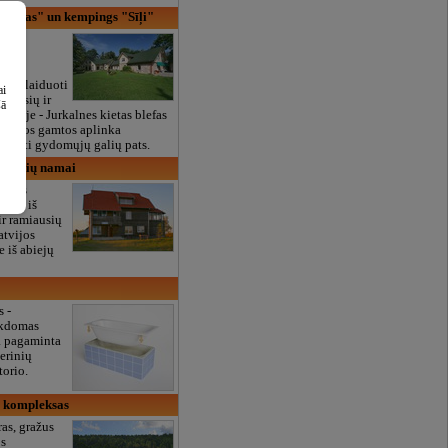
mantas" un kempings "Sīļi"
as ir
as
o
atsipalaiduoti
ai
ažiausių ir
šā
tvijoje - Jurkalnes kietas blefas
Gražios gamtos aplinka
r turėti gydomųjų galių pats.
 svečių namai
Papes
noje iš
ir ramiausių
atvijos
e iš abiejų
s -
kdomas
a pagaminta
merinių
torio.
io kompleksas
as, gražus
os