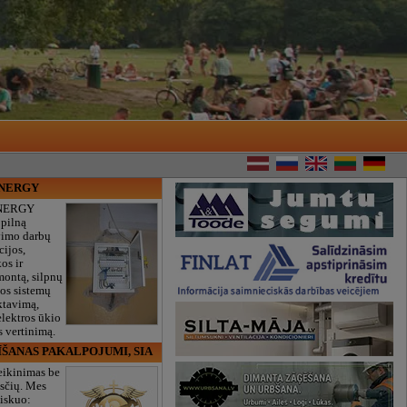
ENERGY
NERGY
 pilną
vimo darbų
cijos,
os ir
montą, silpnų
gos sistemų
ktavimą,
lektros ūkio
 vertinimą.
ĪŠANAS PAKALPOJUMI, SIA
eikinimas be
sčių. Mes
iskuo: