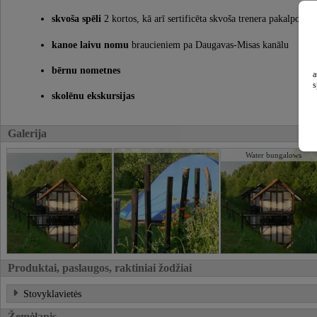
skvoša spēli
2 kortos, kā arī sertificēta skvoša trenera pakalpojum
kanoe laivu nomu
braucieniem pa Daugavas-Misas kanālu
bērnu nometnes
a
s
skolēnu ekskursijas
Galerija
Water bungalows
Produktai, paslaugos, raktiniai žodžiai
Stovyklavietės
Žemėlapis