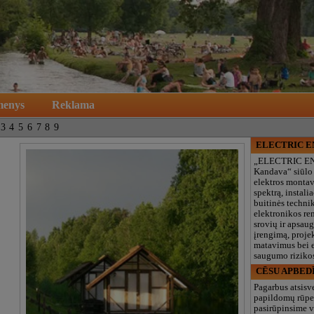
menys
Reklama
3
4
5
6
7
8
9
ELECTRIC 
„ELECTRIC E
Kandava“ siūlo
elektros monta
spektrą, instalia
buitinės technik
elektronikos re
srovių ir apsau
įrengimą, proje
matavimus bei e
saugumo rizikos
CĒSU APBED
Pagarbus atsisv
papildomų rūpe
pasirūpinsime v