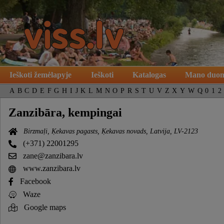
Ieškoti žemėlapyje
Ieškoti
Katalogas
Mano duo
A
B
C
D
E
F
G
H
I
J
K
L
M
N
O
P
R
S
T
U
V
Z
X
Y
W
Q
0
1
2
Zanzibāra, kempingai
Birzmaļi, Ķekavas pagasts, Ķekavas novads, Latvija, LV-2123
(+371) 22001295
zane@zanzibara.lv
www.zanzibara.lv
Facebook
Waze
Google maps