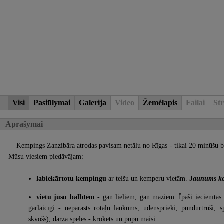
Visi
Pasiūlymai
Galerija
Video
Žemėlapis
Failai
Str
Aprašymai
Kempings Zanzibāra atrodas pavisam netālu no Rīgas - tikai 20 minūšu b
Mūsu viesiem piedāvājam:
labiekārtotu kempingu
ar telšu un kemperu vietām.
J
aunums ko
vietu jūsu ballītēm
- gan lieliem, gan maziem. Īpaši iecienītas 
garlaicīgi - neparasts rotaļu laukums, ūdensprieki, pundurtruši, sp
skvošs), dārza spēles - krokets un pupu maisi