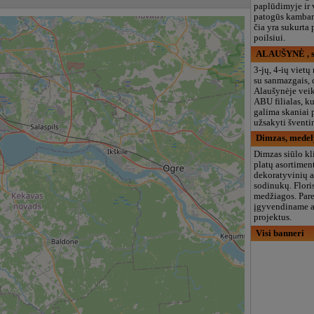
paplūdimyje ir
patogūs kambari
čia yra sukurta
poilsiui.
ALAUŠYNĖ , s
3-jų, 4-ių viet
su sanmazgais, 
Alaušynėje vei
ABU filialas, k
galima skaniai 
užsakyti šventin
Dimzas, medel
Dimzas siūlo k
platų asortimen
dekoratyvinių 
sodinukų. Flori
medžiagos. Par
įgyvendiname 
projektus.
Visi banneri