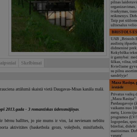
pilnas laidotuv
organizavimas,
tvarkymas, trans
reikmenys. Dir
Taip pat siūlom
užtiesalus veli
BRISTOLS ES
UAB „Bristols 
audinių išpardu
didmeninė prek
Kokybiška tekst
ir gamybai: med
šilkas, vilna, tri
aipsniai
Skelbimai
Kviečiame gyvai
su pilnu asort
sandėlyje!
Maza Rasiņa, p
iestāde
rauciena attālumā skaistā vietā Daugavas-Misas kanāla malā.
Privatus vaikų d
„Maza Rasiņa“
Pardaugavoje (
vaikams nuo 10
pš 2013.gada - 3 romantiskas ūdensmājiņa
s
.
metų. Licenciju
programos (LV/
ir bērnu ballītes, jo pie mums ir viss, lai nevienam nebūtu
logopedas, spec
būreliai, didelė 
orta aktivitātes (basketbola grozs, volejbols, minifutbols,
maitinimas. Dir
vasarą!