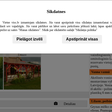
Viesu nams "I
us
Atsipalaidavim
Sīkdatnes
sveikatos centr
"Imantas"
siūl
reabilitaciją ir 
Vietne viss.lv izmantojam sīkdatnes. Jūs varat apstiprināt visu sīkdatņu izmantošanai v
prie vieno iš gr
tlasīt sev vajadzīgās. Jūs varat pārlūkot un labot savu piekrišanu jebkurā laikā, lapas apak
žaliųjų vietų La
piežot uz saites "Manas sīkdatnes". Sīkāk par sīkdatnēm sadaļā "Sīkdatņu politika"
Pajūrio Kuršo. 
atsipalaiduoti i
Pielāgot izvēli
Apstiprināt visas
Papes Čakstes,
Turizmo bazė "
Cakstes" yra vie
vaizdingiausių 
Leisure
ornitologinio L
rezervato vietoj
pusių,
Vanna vannā
Akrilinės vonio
montavimas vy
Latvijoje. Voni
iš akrilo - poli
plastikų 6 mm s
Lilaste, poils
Detaliau
Grynas miško or
ežeras, Pramog