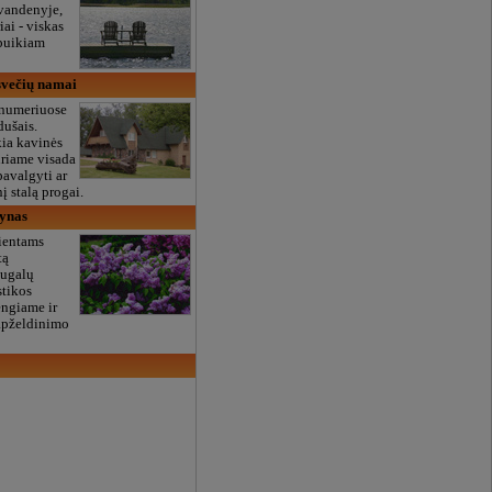
 vandenyje,
ai - viskas
 puikiam
večių namai
ų numeriuose
dušais.
kia kavinės
uriame visada
pavalgyti ar
į stalą progai.
ynas
lientams
tą
augalų
stikos
engiame ir
apželdinimo