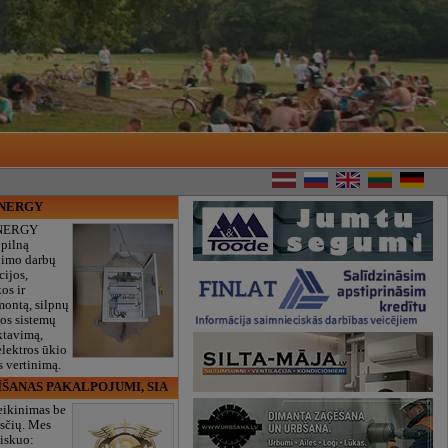
ENERGY
NERGY
 pilną
vimo darbų
cijos,
os ir
montą, silpnų
gos sistemų
ktavimą,
lektros ūkio
 vertinimą.
ĪŠANAS PAKALPOJUMI, SIA
eikinimas be
sčių. Mes
iskuo: