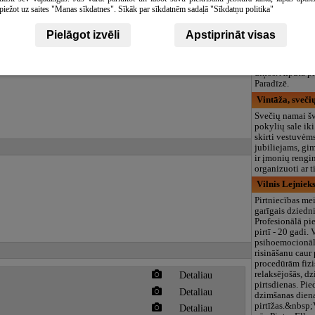
piežot uz saites "Manas sīkdatnes". Sīkāk par sīkdatnēm sadaļā "Sīkdatņu politika"
Paradīzes, sve
Viesu nams
, pir
Pielāgot izvēli
Apstiprināt visas
korporatīvie pa
100 cilvēkiem.
makšķerēšana
dīķos. Atpūta p
Paradīzē.
Vintāža, sveči
Svečių namai š
pokylių sale ik
skirti vestuvėms
jubiliejams, gi
ir įmonių rengi
organizuoti ar t
Vilnis Lejniek
Pirtniecības mei
garīgais dziedn
Profesionālā pi
pirtī - 20 gadi.
psihoemocionāl
risināšanu caur 
procedūrām fizi
relaksējošās, d
Detaliau
pirtsdienas. Pied
Detaliau
dzimšanas dienas
pirtīžas.&nbsp;
Detaliau