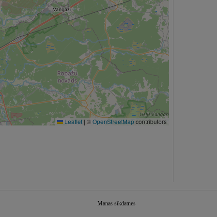
Leaflet
|
©
OpenStreetMap
contributors
Manas sīkdatnes