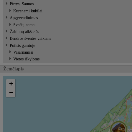
Pirtys, Saunos
Kurenami kubilai
Apgyvendinimas
Svečių namai
Žaidimų aikštelės
Bendros šventės vaikams
Poilsis gamtoje
Vasarnamiai
Vietos iškyloms
Žemėlapis
+
−