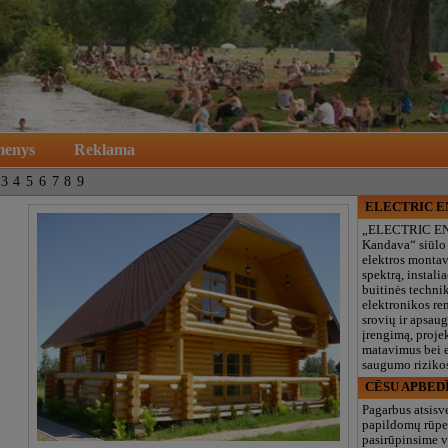
menys
Reklama
3
4
5
6
7
8
9
ELECTRIC 
„ELECTRIC E
Kandava“ siūlo
elektros monta
spektrą, instalia
buitinės technik
elektronikos re
srovių ir apsau
įrengimą, proje
matavimus bei e
saugumo rizikos
CĒSU APBED
Pagarbus atsisv
papildomų rūpe
pasirūpinsime v