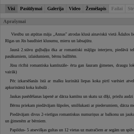
Visi
Pasiūlymai
Galerija
Video
Žemėlapis
Failai
Str
Aprašymai
Viesību un atpūtas māja „Annas” atrodas klusā ainaviskā vietā Ādažos li
Rīgas un Jūs baudīsiet klusumu, mieru un labsajūtu.
Jaunā 2.stāvu guļbaļķu ēka ar romantiski mājīgu interjeru, piedāvā t
pasākumiem, izlaidumiem, bērnu ballītēm.
Jūsu rīcībā romantiska kamīnzāle- ērta gan šauram ģimenes, draugu lo
vairāk)
Pēc izkarsēšanās īstā ar malku kurinātā liepas koka pirtī varēsiet atve
apkurināmā koka kubulā .
Jaukas pasēdēšanas lapenē ar dārza kamīnu un skatu uz dīķi, priežu audz
Bērnu priekam piedāvājam šūpoles, smilšukasti ar piederumiem, dārza m
Piedāvājam divus 2-vietīgus romantiskus numuriņus ar balkonu un jauku 
un ģimenēm ar bērniem.
Papildus- 5 atsevišķas gultas un 12 vietas uz matračiem ar segām un spil