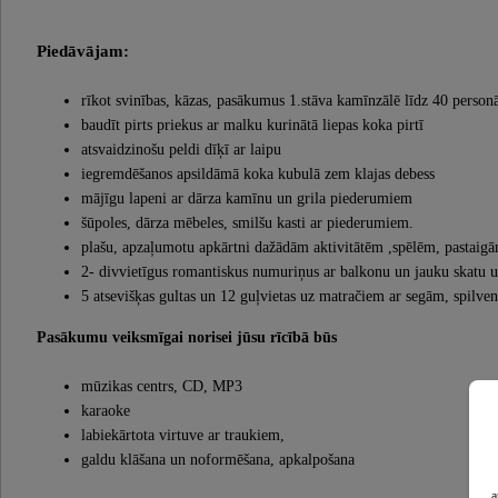
Piedāvājam:
rīkot svinības, kāzas, pasākumus 1.stāva kamīnzālē līdz 40 person
baudīt pirts priekus ar malku kurinātā liepas koka pirtī
atsvaidzinošu peldi dīķī ar laipu
iegremdēšanos apsildāmā koka kubulā zem klajas debess
mājīgu lapeni ar dārza kamīnu un grila piederumiem
šūpoles, dārza mēbeles, smilšu kasti ar piederumiem.
plašu, apzaļumotu apkārtni dažādām aktivitātēm ,spēlēm, pastaig
2- divvietīgus romantiskus numuriņus ar balkonu un jauku skatu u
5 atsevišķas gultas un 12 guļvietas uz matračiem ar segām, spilve
Pasākumu veiksmīgai norisei jūsu rīcībā būs
mūzikas centrs, CD, MP3
karaoke
labiekārtota virtuve ar traukiem,
galdu klāšana un noformēšana, apkalpošana
a