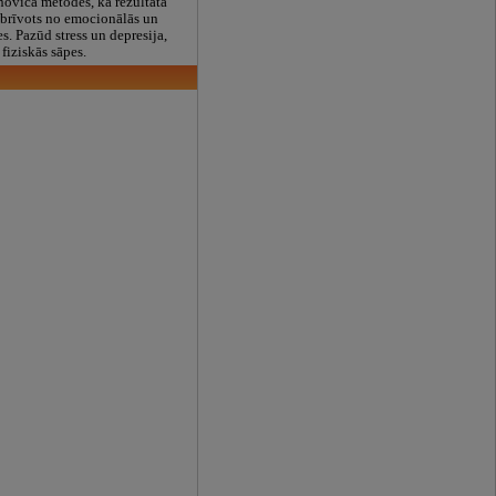
noviča metodes, kā rezultātā
tbrīvots no emocionālās un
es. Pazūd stress un depresija,
fiziskās sāpes.