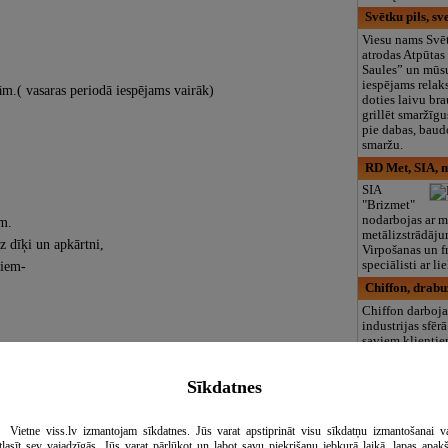
Svētku pils, s
Viesu nams Svēt
atrodas Atpūtas
Saules” un mūs
iespējams relaks
ām.( vasaras periodā iespējams vairāk)
doties laivu br
grillēt smaržīg
pie dabas, baudo
smaržu.
RD Met, SIA, 
SIA
"Brizmet"
nodarbojas ar m
ām.
metālizstrādāju
z dīķi un apkārtni,
Virpošanas un f
niem-
speciālisti ar l
Chiffon, drabu
Chiffon darboj
industrijas sfēr
saviem klienti
individuālo ap
kā arī veido nel
Sīkdatnes
sērijveida kolek
tiek realizētas 
Jaunākās modes
labākās cenas.
Vietne viss.lv izmantojam sīkdatnes. Jūs varat apstiprināt visu sīkdatņu izmantošanai v
tlasīt sev vajadzīgās. Jūs varat pārlūkot un labot savu piekrišanu jebkurā laikā, lapas apak