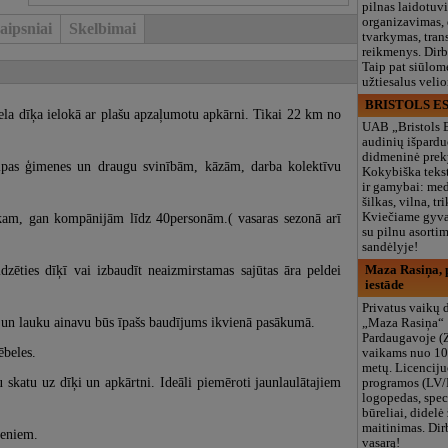
pilnas laidotuv
organizavimas,
aipsniai
Skelbimai
tvarkymas, trans
reikmenys. Dir
Taip pat siūlom
užtiesalus veli
BRISTOLS ES
ela dīķa ielokā ar plašu apzaļumotu apkārni. Tikai 22 km no
UAB „Bristols 
audinių išpardu
didmeninė prek
elpas ģimenes un draugu svinībām, kāzām, darba kolektīvu
Kokybiška tekst
ir gamybai: med
šilkas, vilna, tri
kam, gan kompānijām līdz 40personām.( vasaras sezonā arī
Kviečiame gyvai
su pilnu asort
sandėlyje!
ldzēties dīķī vai izbaudīt neaizmirstamas sajūtas āra peldei
Maza Rasiņa, p
iestāde
Privatus vaikų d
i un lauku ainavu būs īpašs baudījums ikvienā pasākumā.
„Maza Rasiņa“
Pardaugavoje (
ēbeles.
vaikams nuo 10
metų. Licenciju
skatu uz dīķi un apkārtni. Ideāli piemēroti jaunlaulātajiem
programos (LV/
logopedas, spec
būreliai, didelė 
maitinimas. Dir
veniem.
vasarą!