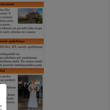
večių namai
ku Pils
 vietā “4
u viesiem
ēties pirtī,
aucienos,
us ēdienus un pavadīt laiku kopā
t sauli, siltumu un vasaras
metalo apdirbimas
etālapstrādi un
mu ražošanu pēc pasūtījuma.
rēzēšanas darbi. Pie mums strādā
ielu pieredzi mētālapstrādes jomā.
žiai
as modes
ā un piedāvā
em
ģērbu šūšanu
ielas
cijas, kuras
savā salonā.
 tendences,
ai
šā