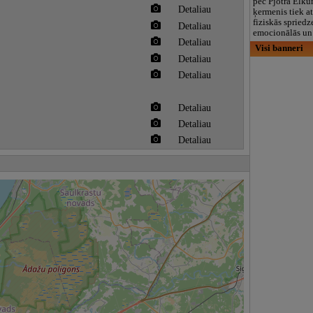
pēc Pjotra Elku
Detaliau
ķermenis tiek a
fiziskās spriedz
Detaliau
emocionālās un 
Detaliau
Visi banneri
Detaliau
Detaliau
Detaliau
Detaliau
Detaliau