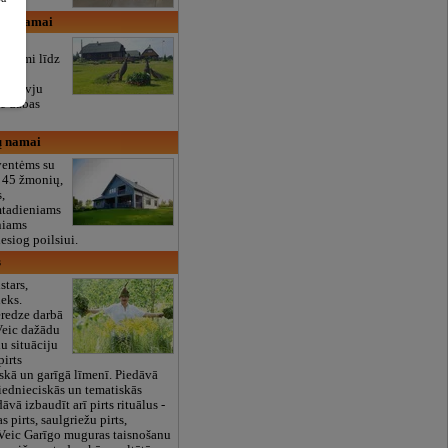
čių namai
ts,
sākumi līdz
17 zivju
ie dabas
ų namai
ventėms su
i 45 žmonių,
,
mtadieniams
niams
iesiog poilsiui.
s
stars,
ieks.
eredze darbā
 Veic dažādu
u situāciju
pirts
skā un garīgā līmenī. Piedāvā
ziednieciskās un tematiskās
āvā izbaudīt arī pirts rituālus -
 pirts, saulgriežu pirts,
Veic Garīgo muguras taisnošanu