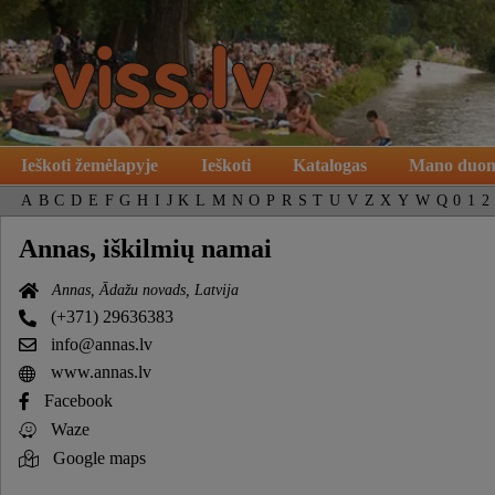
Ieškoti žemėlapyje
Ieškoti
Katalogas
Mano duo
A
B
C
D
E
F
G
H
I
J
K
L
M
N
O
P
R
S
T
U
V
Z
X
Y
W
Q
0
1
2
Annas, iškilmių namai
Annas, Ādažu novads, Latvija
(+371) 29636383
info@annas.lv
www.annas.lv
Facebook
Waze
Google maps