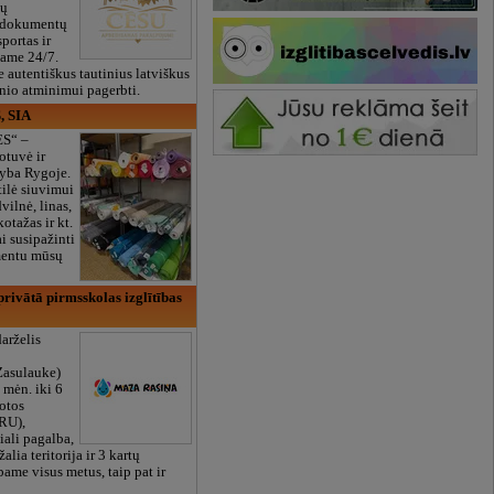
ių
 dokumentų
portas ir
bame 24/7.
e autentiškus tautinius latviškus
onio atminimui pagerbti.
, SIA
ES“ –
otuvė ir
yba Rygoje.
ilė siuvimui
vilnė, linas,
kotažas ir kt.
 susipažinti
imentu mūsų
rivātā pirmsskolas izglītības
arželis
Zasulauke)
 mėn. iki 6
otos
RU),
iali pagalba,
žalia teritorija ir 3 kartų
bame visus metus, taip pat ir