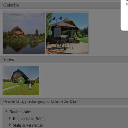
s
Galerija
Video
Produktai, paslaugos, raktiniai žodžiai
Banketų salės
Kambariai su židiniu
Stalų serviravimas