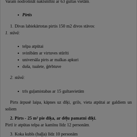
Varam nodrošināt naktsmītni ar 63 gultas vietām.
Pirtis
1. Divas labiekārtotas pirtis 150 m2 divos stāvos:
1. stāvā:
telpa atpūtai
svinībām ar virtuves stūrīti
universāla pirts ar malkas apkuri
duša, tualete, ģērbtuve
2. stāvā:
trīs guļamistabas ar 15 gultasvietām
Pirts ārpusē laipa, kāpnes uz dīķi, grils, vieta atpūtai ar galdiem un
soliem
2. Pirts - 25 m² pie dīķa, ar dēļu pamatni dīķī.
Pirtī ir atpūtas telpa ar kamīnu līdz 12 personām.
3. Koka kubls (baļļa) līdz 10 personām