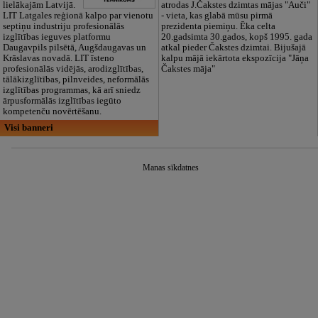
lielākajām Latvijā.
atrodas J.Čakstes dzimtas mājas "Auči"
LIT Latgales reģionā kalpo par vienotu
- vieta, kas glabā mūsu pirmā
septiņu industriju profesionālās
prezidenta piemiņu. Ēka celta
izglītības ieguves platformu
20.gadsimta 30.gados, kopš 1995. gada
Daugavpils pilsētā, Augšdaugavas un
atkal pieder Čakstes dzimtai. Bijušajā
Krāslavas novadā. LIT īsteno
kalpu mājā iekārtota ekspozīcija "Jāņa
profesionālās vidējās, arodizglītības,
Čakstes māja"
tālākizglītības, pilnveides, neformālās
izglītības programmas, kā arī sniedz
ārpusformālās izglītības iegūto
kompetenču novērtēšanu.
Visi banneri
Manas sīkdatnes