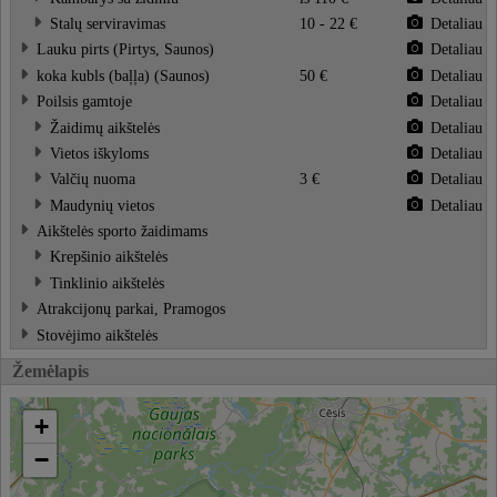
Stalų serviravimas
10 - 22 €
Detaliau
Lauku pirts (Pirtys, Saunos)
Detaliau
koka kubls (baļļa) (Saunos)
50 €
Detaliau
Poilsis gamtoje
Detaliau
Žaidimų aikštelės
Detaliau
Vietos iškyloms
Detaliau
Valčių nuoma
3 €
Detaliau
Maudynių vietos
Detaliau
Aikštelės sporto žaidimams
Krepšinio aikštelės
Tinklinio aikštelės
Atrakcijonų parkai, Pramogos
Stovėjimo aikštelės
Žemėlapis
+
−