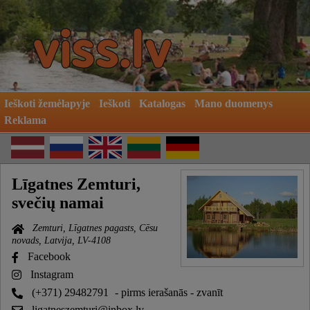
Ieškoti žemėlapyje
Ieškoti
Katalogas
Mano duomenys
Reklama
Līgatnes Zemturi,
svečių namai
Zemturi, Līgatnes pagasts, Cēsu
novads, Latvija, LV-4108
Facebook
Instagram
(+371) 29482791
- pirms ierašanās - zvanīt
ligatneszemturi@inbox.lv