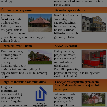
sandėlyje!
maitinimas. Dirbame visus metus, taip
pat ir vasarą!
Švinkates, svečių namai
Arkadia, spa viešbutis
Svečių namai
Hotel-Spa Arkadia.
Švinkates
, siūlo
Viešbutis, dvi
poilsio salę su
saunos, baseinas,
židiniu, virtuve,
baras, restoranas,
miegamaisiais ir
naktinis klubas,
pirtį. Prie namų yra
biliardas, maisto ir
gražus tvenkinys, kuriame taip pat
gėrimų prekyba...
galima žvejoti.
Ezernieki, svečių namai
SAKA - S, baldai
Ezernieki - vieta,
Baldų gamyba,
kurioje galėsite
projektavimas ir
pailsėti ne tik
pastatymas pagal
draugų
individualius
kompanijoje, bet ir
užsakymus.
mažame šeimos rate, galimybė
Praktiški, patvarūs,
apgyvendinti nuo 20 iki 60 žmonių
paprasti ir madingi, ekskliuzyviniai,
grupes.
ekologiški baldai.
Latgales Industriālais tehnikums
Latvijas Valsts pirmā prezidenta
Jāņa Čakstes dzimtas mājas- Auči,
Latgales
muziejus
Industriālais
tehnikums (LIT) ir
Jelgavas novada
lielākā mācību
Salgales&nbsp;
iestāde Latgales
pagastā, pašā
reģionā un viena no
Lielupes krastā