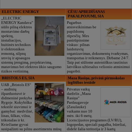
ELECTRIC ENERGY
CĒSU APBEDĪŠANAS
PAKALPOJUMI, SIA
„ELECTRIC
ENERGY Kandava“
Pagarbus
siūlo pilną elektros
atsisveikinimas be
montavimo darbų
papildomų
spektrą,
rūpesčių. Mes
instaliacijos,
pasirūpinsime
buitinės technikos
viskuo: pilnas
ir elektronikos
laidotuvių
remontą, silpnų
organizavimas, dokumentų tvarkymas,
srovių ir apsaugos
transportas ir reikmenys. Dirbame 24/7.
sistemų įrengimą, projektavimą,
Taip pat siūlome autentiškus tautinius
matavimus bei elektros ūkio saugumo
latviškus užtiesalus velionio atminimui
rizikos vertinimą.
pagerbti.
BRISTOLS ES, SIA
Maza Rasiņa, privātā pirmsskolas
izglītības iestāde
UAB „Bristols ES“
– audinių
Privatus vaikų
išparduotuvė ir
darželis „Maza
didmeninė prekyba
Rasiņa“
Rygoje. Kokybiška
Pardaugavoje
tekstilė siuvimui ir
(Zasulauke)
gamybai: medvilnė,
vaikams nuo 10
linas, šilkas, vilna,
mėn. iki 6 metų.
trikotažas ir kt.
Licencijuotos programos (LV/RU),
Kviečiame gyvai
logopedas, speciali pagalba, būreliai,
susipažinti su pilnu asortimentu mūsų
didelė žalia teritorija ir 3 kartų