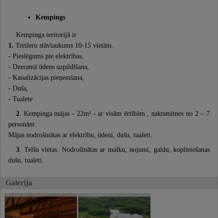
Kempings
Kempinga teritorijā ir
1.
Treileru stāvlaukums 10-15 vietām.
- Pieslēgums pie elektrības,
- Dzeramā ūdens uzpildīšana,
- Kanalizācijas pieņemšana,
- Duša,
- Tualete
2
. Kempinga mājas - 22m² - ar visām ērtībām , naktsmītnes no 2 – 7
personām
Mājas nodrošinātas ar elektrību, ūdeni, dušu, tualeti.
3
. Telšu vietas. Nodrošinātas ar malku, nojumi, galdu, koplietošanas
dušu, tualeti.
Galerija