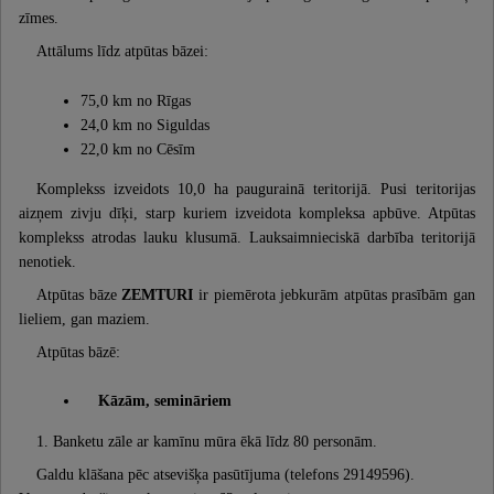
zīmes.
Attālums līdz atpūtas bāzei:
75,0 km no Rīgas
24,0 km no Siguldas
22,0 km no Cēsīm
Komplekss izveidots 10,0 ha paugurainā teritorijā. Pusi teritorijas
aizņem zivju dīķi, starp kuriem izveidota kompleksa apbūve. Atpūtas
komplekss atrodas lauku klusumā. Lauksaimnieciskā darbība teritorijā
nenotiek.
Atpūtas bāze
ZEMTURI
ir piemērota jebkurām atpūtas prasībām gan
lieliem, gan maziem.
Atpūtas bāzē:
Kāzām, semināriem
1. Banketu zāle ar kamīnu mūra ēkā līdz 80 personām.
Galdu klāšana pēc atsevišķa pasūtījuma (telefons 29149596).