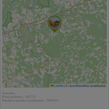
Leaflet
|
©
OpenStreetMap
contributors
Statistika:
Pilnai peržūrėta : 103779
Parodytas paieškos rezultatuose : 2485616