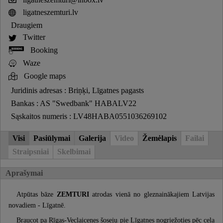
ligatneszemturi.lv
Draugiem
Twitter
Booking
Waze
Google maps
Juridinis adresas : Briņķi, Līgatnes pagasts
Bankas : AS "Swedbank" HABALV22
Sąskaitos numeris : LV48HABA0551036269102
Visi
Pasiūlymai
Galerija
Video
Žemėlapis
Failai
Straipsniai
Skelbimai
Aprašymai
Atpūtas bāze
ZEMTURI
atrodas vienā no gleznainākajiem Latvijas
novadiem - Līgatnē.
Braucot pa Rīgas-Veclaicenes šoseju pie Līgatnes nogriežoties pēc ceļa