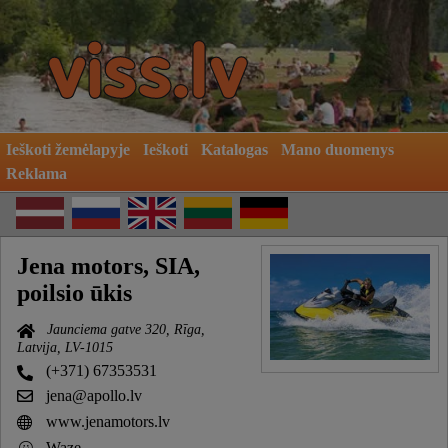
Ieškoti žemėlapyje
Ieškoti
Katalogas
Mano duomenys
Reklama
Jena motors, SIA,
poilsio ūkis
Jaunciema gatve 320, Rīga,
Latvija, LV-1015
(+371) 67353531
jena@apollo.lv
www.jenamotors.lv
Waze