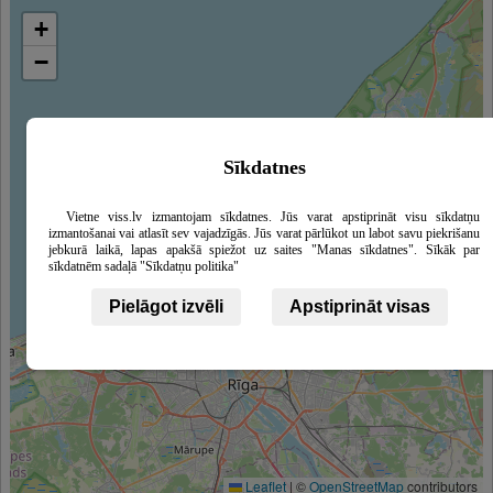
+
−
Sīkdatnes
Vietne viss.lv izmantojam sīkdatnes. Jūs varat apstiprināt visu sīkdatņu
izmantošanai vai atlasīt sev vajadzīgās. Jūs varat pārlūkot un labot savu piekrišanu
jebkurā laikā, lapas apakšā spiežot uz saites "Manas sīkdatnes". Sīkāk par
sīkdatnēm sadaļā "Sīkdatņu politika"
Pielāgot izvēli
Apstiprināt visas
Leaflet
|
©
OpenStreetMap
contributors