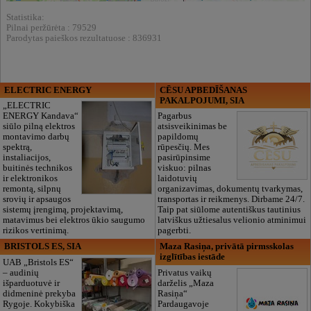
Statistika:
Pilnai peržūrėta : 79529
Parodytas paieškos rezultatuose : 836931
ELECTRIC ENERGY
CĒSU APBEDĪŠANAS
PAKALPOJUMI, SIA
„ELECTRIC
ENERGY Kandava“
Pagarbus
siūlo pilną elektros
atsisveikinimas be
montavimo darbų
papildomų
spektrą,
rūpesčių. Mes
instaliacijos,
pasirūpinsime
buitinės technikos
viskuo: pilnas
ir elektronikos
laidotuvių
remontą, silpnų
organizavimas, dokumentų tvarkymas,
srovių ir apsaugos
transportas ir reikmenys. Dirbame 24/7.
sistemų įrengimą, projektavimą,
Taip pat siūlome autentiškus tautinius
matavimus bei elektros ūkio saugumo
latviškus užtiesalus velionio atminimui
rizikos vertinimą.
pagerbti.
BRISTOLS ES, SIA
Maza Rasiņa, privātā pirmsskolas
izglītības iestāde
UAB „Bristols ES“
– audinių
Privatus vaikų
išparduotuvė ir
darželis „Maza
didmeninė prekyba
Rasiņa“
Rygoje. Kokybiška
Pardaugavoje