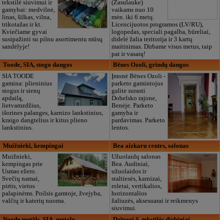
tekstilė siuvimui ir
(Zasulauke)
gamybai: medvilnė,
vaikams nuo 10
linas, šilkas, vilna,
mėn. iki 6 metų.
trikotažas ir kt.
Licencijuotos programos (LV/RU),
Kviečiame gyvai
logopedas, speciali pagalba, būreliai,
susipažinti su pilnu asortimentu mūsų
didelė žalia teritorija ir 3 kartų
sandėlyje!
maitinimas. Dirbame visus metus, taip
pat ir vasarą!
Toode, SIA, stogo dangos
Bēnes Ozoli, grindų dangos
SIA TOODE
Įmonė Bēnes Ozoli -
gamina: plieninius
parketo gamintojus
stogus ir sienų
galite surasti
apdailą,
Dobelsko rajone,
lietvamzdžius,
Benėje. Parketo
išorines palanges, karnizo lankstinius,
gamyba ir
kraigo dangtelius ir kitus plieno
pardavimas. Parketo
lankstinius.
lentos.
Muižnieki, kempingai
Bea aizkaru centrs, salonas
Muižnieki,
Užuolaidų salonas
kempingas prie
Bea. Audiniai,
Usmas ežero.
užuolaidos ir
Svečių namai,
staltiesės, karnizai,
pirtis, vietos
roletai, vertikalios,
palapinėms. Poilsis gamtoje, žvejyba,
horizontalios
valčių ir katerių nuoma.
žaliuzės, aksesuarai ir reikmenys
siuvimui.
Norde metāls, SIA, metalo
Dzīpari S, tekstilės dirbiniai