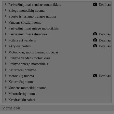
Pasivažinėjimai vandens motociklais
Detaliau
Sniego motociklų nuoma
Sporto ir turizmo įrangos nuoma
Vandens slidžių nuoma
Pasivažinėjimai sniego motociklais
Pasivažinėjimai keturačiais
Detaliau
Poilsis ant vandens
Detaliau
Aktyvus poilsis
Detaliau
Motociklai, motoroleriai, mopedai
Prekyba vandens motociklais
Prekyba sniego motociklais
Keturračių prekyba
Motociklų nuoma
Detaliau
Keturračių nuoma
Vandens motociklų nuoma
Motorolerių nuoma
Kvadraciklu safari
Žemėlapis