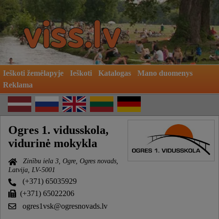
Ieškoti žemėlapyje
Ieškoti
Katalogas
Mano duomenys
Reklama
Ogres 1. vidusskola,
vidurinė mokykla
Zinību iela 3, Ogre, Ogres novads,
Latvija, LV-5001
(+371) 65035929
(+371) 65022206
ogres1vsk@ogresnovads.lv