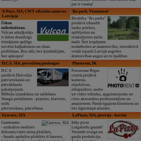
pat ir vasarą!
A-Puce, SIA, CWT oficialus atstovas
Iks park, Visuomenė
Latvijoje
Biedrība “Iks parks”
Ūdens
piedāvā izbaudīt
mīkstināšana.
lauku priekus,
Vulcan atkaļķotājs
spēlējoties un
ir dabai draudzīgs
relaksējoties meža
risinājums spējīgs
malā. Šeit iespējams
novērst kaļķakmens un rūsas
nodarboties ar amatniecību, interaktīvā
problēmas. Bez sāls, bez ķimikālijām,
veidā iepazīt Latvijā augošos
bez apkopes!
ārstniecības augus un to īpašības.
D.C.S. SIA, pervežimų paslaugos
Photorent, IK
D.C.S.
Fotonoma Rīgas
piedāvā:Dzīvokļu
centrā piedāvā
pārvietošanās un
kameras,
pārvākšanās
objektīvus,
pakalpojumi.
zibspuldzes, audio
Mēbeļu izjaukšana un salikšana.
un video tehniku, apgaismojumu un
Smagu priekšmetu - pianino, klavieru,
citus aksesuārus profesionāļiem un
seifu
amatieriem. Pastāvīgajiem klientiem un
pārvietošana, pārcelšana.
īrei ilgtermiņā atlaides.
Gravtex, SIA
LaPizza, SIA, picerija - kavinė
Gaminame:
Itāļu picas
- unikalios medinės
Latgaliešu gaumē!
dekoratyvinės sienų plokštės,
Vienmēr svaiga un
- fasado apdailos plokštės iš faneros,
garda produkcija.