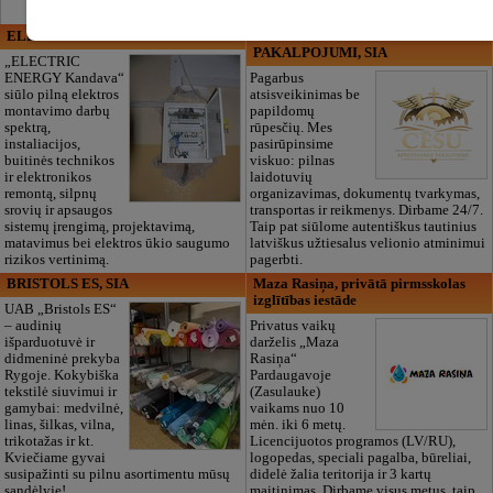
ELECTRIC ENERGY
CĒSU APBEDĪŠANAS
PAKALPOJUMI, SIA
„ELECTRIC
ENERGY Kandava“
Pagarbus
siūlo pilną elektros
atsisveikinimas be
montavimo darbų
papildomų
spektrą,
rūpesčių. Mes
instaliacijos,
pasirūpinsime
buitinės technikos
viskuo: pilnas
ir elektronikos
laidotuvių
remontą, silpnų
organizavimas, dokumentų tvarkymas,
srovių ir apsaugos
transportas ir reikmenys. Dirbame 24/7.
sistemų įrengimą, projektavimą,
Taip pat siūlome autentiškus tautinius
matavimus bei elektros ūkio saugumo
latviškus užtiesalus velionio atminimui
rizikos vertinimą.
pagerbti.
BRISTOLS ES, SIA
Maza Rasiņa, privātā pirmsskolas
izglītības iestāde
UAB „Bristols ES“
– audinių
Privatus vaikų
išparduotuvė ir
darželis „Maza
didmeninė prekyba
Rasiņa“
Rygoje. Kokybiška
Pardaugavoje
tekstilė siuvimui ir
(Zasulauke)
gamybai: medvilnė,
vaikams nuo 10
linas, šilkas, vilna,
mėn. iki 6 metų.
trikotažas ir kt.
Licencijuotos programos (LV/RU),
Kviečiame gyvai
logopedas, speciali pagalba, būreliai,
susipažinti su pilnu asortimentu mūsų
didelė žalia teritorija ir 3 kartų
sandėlyje!
maitinimas. Dirbame visus metus, taip