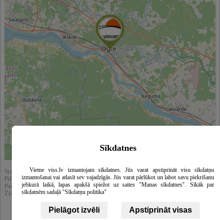
Sīkdatnes
Leaflet
|
©
OpenStreetMap
contributors
Vietne viss.lv izmantojam sīkdatnes. Jūs varat apstiprināt visu sīkdatņu
Statistika:
izmantošanai vai atlasīt sev vajadzīgās. Jūs varat pārlūkot un labot savu piekrišanu
Pilnai peržūrėta : 15798
jebkurā laikā, lapas apakšā spiežot uz saites "Manas sīkdatnes". Sīkāk par
Parodytas paieškos rezultatuose : 51268
sīkdatnēm sadaļā "Sīkdatņu politika"
Žiūrėti kataloge :
Pagrindinis mokslas
Pielāgot izvēli
Apstiprināt visas