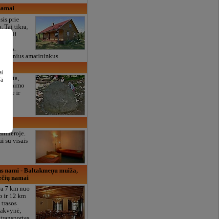
 namai
sis prie
 Tai tikra,
 Netoli
os
iftais.
 vietinius amatininkus.
ai
a vieta,
šā
ys, kaimo
i save ir
namai
almieroje.
i su visais
s nami - Baltakmeņu muiža,
ečių namai
ra 7 km nuo
o ir 12 km
 trasos
nakvynė,
 transportas