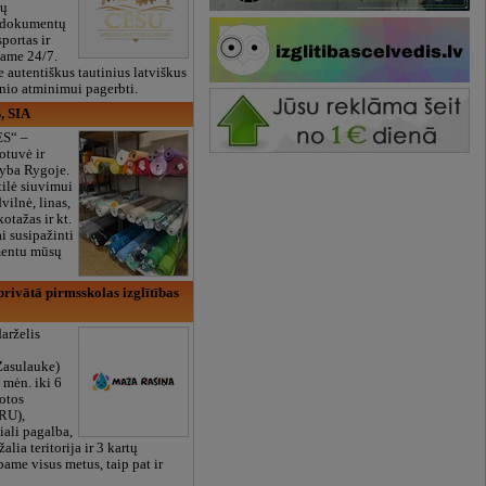
ių
 dokumentų
portas ir
bame 24/7.
e autentiškus tautinius latviškus
onio atminimui pagerbti.
, SIA
ES“ –
otuvė ir
yba Rygoje.
ilė siuvimui
vilnė, linas,
kotažas ir kt.
 susipažinti
imentu mūsų
rivātā pirmsskolas izglītības
arželis
Zasulauke)
 mėn. iki 6
otos
RU),
iali pagalba,
žalia teritorija ir 3 kartų
bame visus metus, taip pat ir