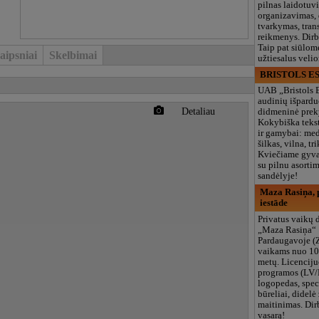
pilnas laidotuv
organizavimas,
tvarkymas, trans
reikmenys. Dir
Taip pat siūlom
aipsniai
Skelbimai
užtiesalus veli
BRISTOLS ES
UAB „Bristols 
audinių išpardu
Detaliau
didmeninė prek
Kokybiška tekst
ir gamybai: med
šilkas, vilna, tri
Kviečiame gyvai
su pilnu asort
sandėlyje!
Maza Rasiņa, p
iestāde
Privatus vaikų d
„Maza Rasiņa“
Pardaugavoje (
vaikams nuo 10
metų. Licenciju
programos (LV/
logopedas, spec
būreliai, didelė 
maitinimas. Dir
vasarą!