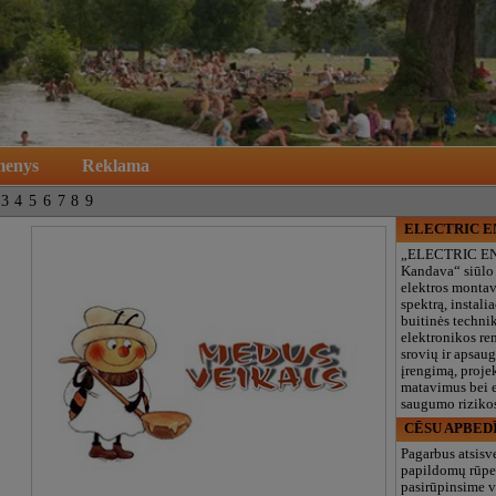
menys
Reklama
3
4
5
6
7
8
9
ELECTRIC 
„ELECTRIC E
Kandava“ siūlo
elektros monta
spektrą, instalia
buitinės technik
elektronikos re
srovių ir apsau
įrengimą, proje
matavimus bei e
saugumo rizikos
CĒSU APBED
Pagarbus atsisv
papildomų rūpe
pasirūpinsime v