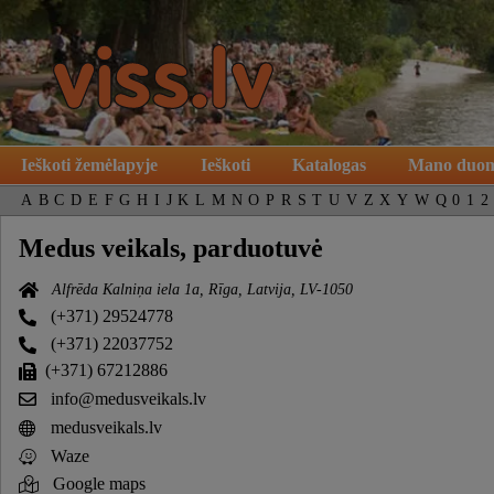
Ieškoti žemėlapyje
Ieškoti
Katalogas
Mano duo
A
B
C
D
E
F
G
H
I
J
K
L
M
N
O
P
R
S
T
U
V
Z
X
Y
W
Q
0
1
2
Medus veikals, parduotuvė
Alfrēda Kalniņa iela 1a, Rīga, Latvija, LV-1050
(+371) 29524778
(+371) 22037752
(+371) 67212886
info@medusveikals.lv
medusveikals.lv
Waze
Google maps