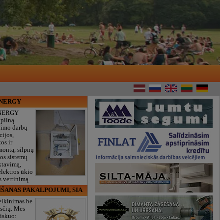
ENERGY
NERGY
 pilną
vimo darbų
cijos,
os ir
montą, silpnų
gos sistemų
ktavimą,
lektros ūkio
 vertinimą.
ĪŠANAS PAKALPOJUMI, SIA
eikinimas be
sčių. Mes
iskuo: