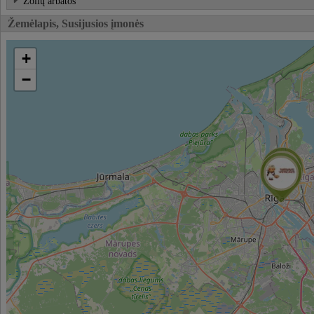
Žolių arbatos
Žemėlapis, Susijusios įmonės
+
−