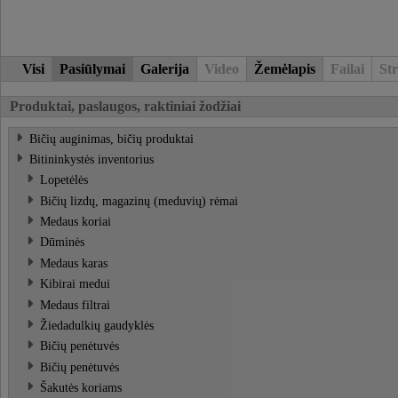
Visi
Pasiūlymai
Galerija
Video
Žemėlapis
Failai
Str
Produktai, paslaugos, raktiniai žodžiai
Bičių auginimas, bičių produktai
Bitininkystės inventorius
Lopetėlės
Bičių lizdų, magazinų (meduvių) rėmai
Medaus koriai
Dūminės
Medaus karas
Kibirai medui
Medaus filtrai
Žiedadulkių gaudyklės
Bičių penėtuvės
Bičių penėtuvės
Šakutės koriams