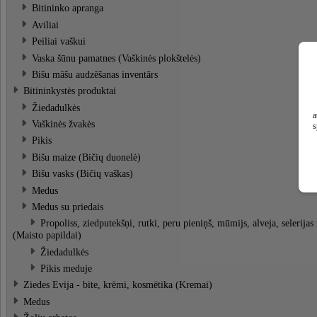
Bitininko apranga
Aviliai
Peiliai vaškui
Vaska šūnu pamatnes (Vaškinės plokštelės)
Bišu māšu audzēšanas inventārs
Bitininkystės produktai
Žiedadulkės
a
Vaškinės žvakės
s
Pikis
Bišu maize (Bičių duonelė)
Bišu vasks (Bičių vaškas)
Medus
Medus su priedais
Propoliss, ziedputekšņi, rutki, peru pieniņš, mūmijs, alveja, selerija
(Maisto papildai)
Žiedadulkės
Pikis meduje
Ziedes Evija - bite, krēmi, kosmētika (Kremai)
Medus