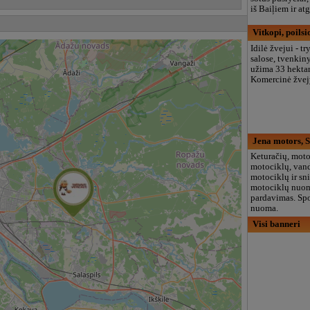
iš Baiļiem ir atg
Vitkopi, poilsi
Idilė žvejui - t
salose, tvenkiny
užima 33 hektar
Komercinė žvej
Jena motors, S
Keturačių, moto
motociklų, van
motociklų ir sn
motociklų nuom
pardavimas. Spo
nuoma.
Visi banneri