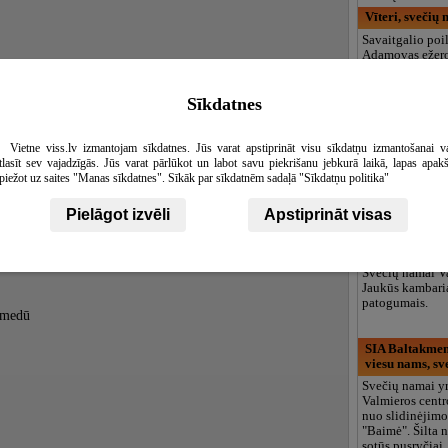
Vīteri, svečių
Savaitgalio poil
Adamovas ežero.
kaimiška pirtis.
slidinėjimo tras
Sarkankalns su l
Sīkdatnes
Ekskursijos pas
Pokaiņi
Vietne viss.lv izmantojam sīkdatnes. Jūs varat apstiprināt visu sīkdatņu izmantošanai v
Senovinė, švent
tlasīt sev vajadzīgās. Jūs varat pārlūkot un labot savu piekrišanu jebkurā laikā, lapas apak
akmens grindin
piežot uz saites "Manas sīkdatnes". Sīkāk par sīkdatnēm sadaļā "Sīkdatņu politika"
energija. Pažins
senovę.
Pielāgot izvēli
Apstiprināt visas
Unce, svečių 
Svečių namai V
Jaukūs kambaria
patogumais.
s medū
SIA Baltakmen
viesu nams, sv
Svečių namai y
Valmieros centr
nuo slidinėjimo
"Baimė". Šilta 
sotūs pusryčiai,