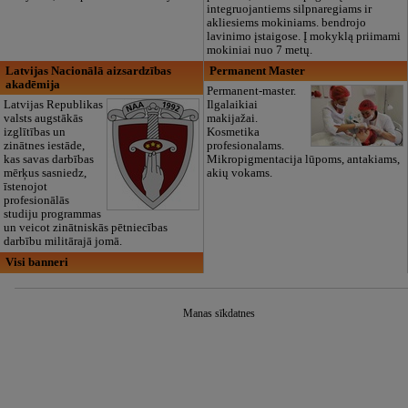
integruojantiems silpnaregiams ir
akliesiems mokiniams. bendrojo
lavinimo įstaigose. Į mokyklą priimami
mokiniai nuo 7 metų.
Latvijas Nacionālā aizsardzības
Permanent Master
akadēmija
Permanent-master.
Latvijas Republikas
Ilgalaikiai
valsts augstākās
makijažai.
izglītības un
Kosmetika
zinātnes iestāde,
profesionalams.
kas savas darbības
Mikropigmentacija lūpoms, antakiams,
mērķus sasniedz,
akių vokams.
īstenojot
profesionālās
studiju programmas
un veicot zinātniskās pētniecības
darbību militārajā jomā.
Visi banneri
Manas sīkdatnes