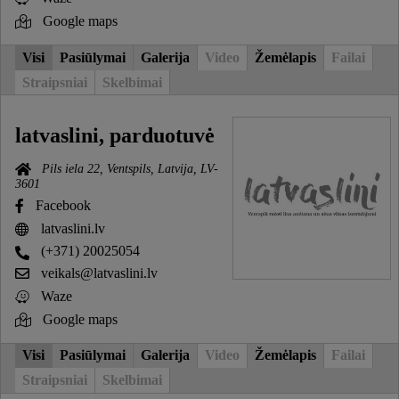
Google maps
Visi
Pasiūlymai
Galerija
Video
Žemėlapis
Failai
Straipsniai
Skelbimai
latvaslini, parduotuvė
Pils iela 22, Ventspils, Latvija, LV-
3601
Facebook
latvaslini.lv
(+371) 20025054
veikals@latvaslini.lv
Waze
Google maps
Visi
Pasiūlymai
Galerija
Video
Žemėlapis
Failai
Straipsniai
Skelbimai