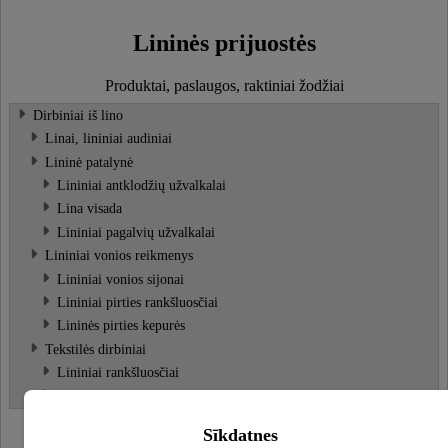
Lininės prijuostės
Produktai, paslaugos, raktiniai žodžiai
Dirbiniai iš lino
Linai, lininiai audiniai
Lininė patalynė
Lininiai antklodžių užvalkalai
Lina visada
Lininiai pagalvių užvalkalai
Lininiai vonios reikmenys
Lininiai vonios sijonai
Lininiai pirties rankšluosčiai
Lininės pirties kepurės
Tekstilės dirbiniai
Lininiai rankšluosčiai
Lininės prijuostės
Sīkdatnes