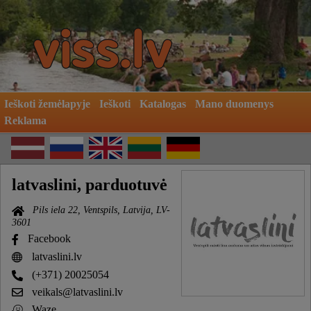
Ieškoti žemėlapyje
Ieškoti
Katalogas
Mano duomenys
Reklama
latvaslini, parduotuvė
Pils iela 22, Ventspils, Latvija, LV-
3601
Facebook
latvaslini.lv
(+371) 20025054
veikals@latvaslini.lv
Waze