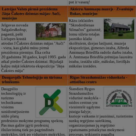
pat ir vasarą!
Latvijas Valsts pirmā prezidenta
Aktieru Amtmaņu muzejs - Zvanītāju
Jāņa Čakstes dzimtas mājas- Auči,
Bukas, muziejus
muziejus
Kāzu izklaides
Jelgavas novada
“Skroderdienas
Salgales&nbsp;
Silmačos” gaisotnē,
pagastā, pašā
lomu sižeta rotaļas
Lielupes krastā
jaunāko klašu
atrodas J.Čakstes dzimtas mājas "Auči"
skolēniem, dzejas lasījumi, muzeja
- vieta, kas glabā mūsu pirmā
ekspozīcijas, ģimenes istaba, Alfreda
prezidenta piemiņu. Ēka celta
Amtmaņa Briedīša radošo darbu istaba,
20.gadsimta 30.gados, kopš 1995. gada
A. Amtmaņa Briedīša prēmijas laureātu
atkal pieder Čakstes dzimtai. Bijušajā
istaba, izstāžu zāle, mākslas, lietišķās
kalpu mājā iekārtota ekspozīcija "Jāņa
mākslas izstādes.
Čakstes māja"
Daugavpils Tehnoloģiju un tūrisma
Rīgas Strazdumuižas vidusskola -
tehnikums
attīstības centrs
Daugpilio
Šiandien Rygos
technologijų ir
Strazdumuižos
turizmo
vidurinė mokykla -
technikumas
raidos centras yra
visiems
vienintelė ugdymo
susidomėjusiems
įstaiga šalyje,
siūlo platų
kurioje vaikams ir jaunimui, turintiems
profesinio mokymo programų spektrą.
sunkų regėjimo sutrikimą,
Pas mus galite įgyti profesinį
organizuojamas jų regėjimo
išsilavinimą tiek po pagrindinės
ypatumams pritaikytas mokymosi
mokyklos, tiek po vidurinės mokyklos.
procesas, teikiantis pagalbą