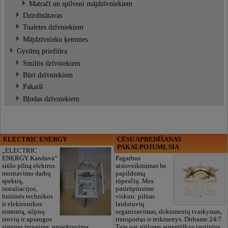
Matrači un spilveni mājdzīvniekiem
Dzirdinātavas
Tualetes dzīvniekiem
Mājdzīvnieku ķemmes
Gyvūnų priežiūra
Smiltis dzīvniekiem
Būri dzīvniekiem
Pakaiši
Bļodas dzīvniekiem
ELECTRIC ENERGY
CĒSU APBEDĪŠANAS
PAKALPOJUMI, SIA
„ELECTRIC
ENERGY Kandava“
Pagarbus
siūlo pilną elektros
atsisveikinimas be
montavimo darbų
papildomų
spektrą,
rūpesčių. Mes
instaliacijos,
pasirūpinsime
buitinės technikos
viskuo: pilnas
ir elektronikos
laidotuvių
remontą, silpnų
organizavimas, dokumentų tvarkymas,
srovių ir apsaugos
transportas ir reikmenys. Dirbame 24/7.
sistemų įrengimą, projektavimą,
Taip pat siūlome autentiškus tautinius