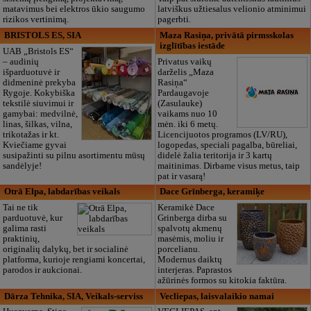
matavimus bei elektros ūkio saugumo
latviškus užtiesalus velionio atminimui
rizikos vertinimą.
pagerbti.
BRISTOLS ES, SIA
Maza Rasiņa, privātā pirmsskolas
izglītības iestāde
UAB „Bristols ES“
– audinių
Privatus vaikų
išparduotuvė ir
darželis „Maza
didmeninė prekyba
Rasiņa“
Rygoje. Kokybiška
Pardaugavoje
tekstilė siuvimui ir
(Zasulauke)
gamybai: medvilnė,
vaikams nuo 10
linas, šilkas, vilna,
mėn. iki 6 metų.
trikotažas ir kt.
Licencijuotos programos (LV/RU),
Kviečiame gyvai
logopedas, speciali pagalba, būreliai,
susipažinti su pilnu asortimentu mūsų
didelė žalia teritorija ir 3 kartų
sandėlyje!
maitinimas. Dirbame visus metus, taip
pat ir vasarą!
Otrā Elpa, labdarības veikals
Dace Grīnberga, keramiķe
Tai ne tik
Keramikė Dace
parduotuvė, kur
Grinberga dirba su
galima rasti
spalvotų akmenų
praktinių,
masėmis, moliu ir
originalių dalykų, bet ir socialinė
porcelianu.
platforma, kurioje rengiami koncertai,
Modernus daiktų
parodos ir aukcionai.
interjeras. Paprastos
ažūrinės formos su kitokia faktūra.
Dārza Tehnika, SIA, Veikals-serviss
Vecliepas, laisvalaikio namai