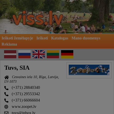
Ieškoti žemėlapyje
Ieškoti
Katalogas
Mano duomenys
Reklama
Tuvs, SIA
Cesvaines iela 10, Rīga, Latvija,
LV-1073
(+371) 28840340
(+371) 29553342
(+371) 66066604
www.zoopet.lv
tuvs@inbox.lv