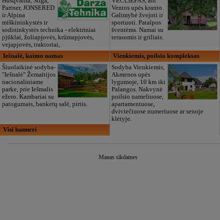
Husqvarna, Stiga,
VECLIEPAS, ant
Partner, JONSERED
Ventos upės kranto.
ir Alpina
Galimybė žvejoti ir
miškininkystės ir
sportuoti. Patalpos
sodininkystės technika - elektriniai
šventėms. Namai su
pjūklai, žoliapjovės, krūmapjovės,
terasomis ir griliais.
vejapjovės, traktoriai,
Iešnalė, kaimo namas
Vienkiemis, poilsio kompleksas
Šiuolaikinė sodyba-
Sodyba Vienkiemis,
"Iešnalė" Žemaitijos
Akmenos upės
nacionaliniame
lygumoje, 10 km iki
parke, prie Iešmalis
Palangos. Nakvynė
ežero. Kambariai su
poilsio nameliuose,
patogumais, banketų salė, pirtis.
apartamentuose,
dviviečiuose numeriuose ar senoje
klėtyje.
Visi banneri
Manas sīkdatnes