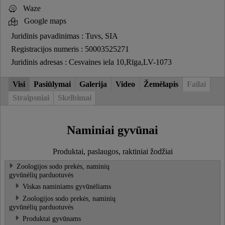
Waze
Google maps
Juridinis pavadinimas : Tuvs, SIA
Registracijos numeris : 50003525271
Juridinis adresas : Cesvaines iela 10,Rīga,LV-1073
Visi
Pasiūlymai
Galerija
Video
Žemėlapis
Failai
Straipsniai
Skelbimai
Naminiai gyvūnai
Produktai, paslaugos, raktiniai žodžiai
Zoologijos sodo prekės, naminių
gyvūnėlių parduotuvės
Viskas naminiams gyvūnėliams
Zoologijos sodo prekės, naminių
gyvūnėlių parduotuvės
Produktai gyvūnams