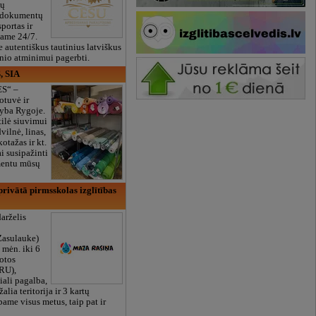
ių
 dokumentų
portas ir
bame 24/7.
e autentiškus tautinius latviškus
onio atminimui pagerbti.
, SIA
ES“ –
otuvė ir
yba Rygoje.
ilė siuvimui
vilnė, linas,
kotažas ir kt.
 susipažinti
imentu mūsų
rivātā pirmsskolas izglītības
arželis
Zasulauke)
 mėn. iki 6
otos
RU),
iali pagalba,
žalia teritorija ir 3 kartų
bame visus metus, taip pat ir