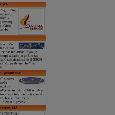
S, SIA
čių, pirčių,
 hamamo,
alkomis
 krosnių,
 ir kitos
statyba
 veic Zoo-
dzniecības
ecības izplatīšanu Latvijā.
mīgi sadarbojas ar Eiropas
ekskluzīvais pārstāvis
BOSCH
kas ražo pazīstamu barību:
le
.
L, parduotuvė
s” piedāvā
 preču
emē t.i.-
 mēbeles, trauki, dažādi sadzīves
ropreces, interjera lietas, antīki
ēbeles, sporta preces,
līdiem u.c. preces.
 centrs, SIA
OS CENTRĄ