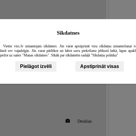
Detaliau
Sīkdatnes
Vietne viss.lv izmantojam sīkdatnes. Jūs varat apstiprināt visu sīkdatņu izmantošanai v
tlasīt sev vajadzīgās. Jūs varat pārlūkot un labot savu piekrišanu jebkurā laikā, lapas apak
piežot uz saites "Manas sīkdatnes". Sīkāk par sīkdatnēm sadaļā "Sīkdatņu politika"
Pielāgot izvēli
Apstiprināt visas
Detaliau