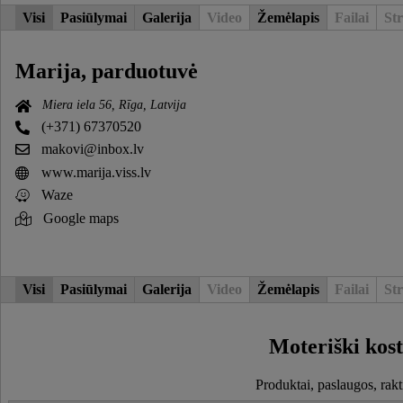
Visi
Pasiūlymai
Galerija
Video
Žemėlapis
Failai
Str
Marija, parduotuvė
Miera iela 56, Rīga, Latvija
(+371) 67370520
makovi@inbox.lv
www.marija.viss.lv
Waze
Google maps
Visi
Pasiūlymai
Galerija
Video
Žemėlapis
Failai
Str
Moteriški kos
Produktai, paslaugos, rakt