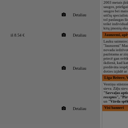
2003 metais įkū
saugos, priešgai
saugos bei mai
Detaliau
sričių specialist
tol paslaugas ši
teikė individual
kitų įmonių eks
iš 8.54 €
Detaliau
Jaunzemi, apž
Lauku saimniec
"Jaunzemi" Ma
novada iedzīvot
pazīstama ar zi
priecē gan svēt
ikdienā, kad ka
piedāvāta iespēj
Detaliau
doties izjādē ar 
Līga Reitere, 
Ventiņu stāstni
sieva. Zāļu sie
"Savvaļas apti
receptes", "Pirt
un
"Vārda spē
Visi banneri
Detaliau