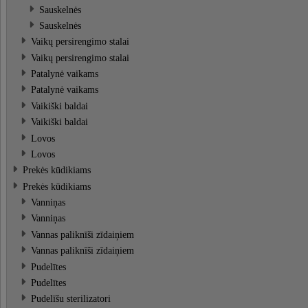
Sauskelnės
Sauskelnės
Vaikų persirengimo stalai
Vaikų persirengimo stalai
Patalynė vaikams
Patalynė vaikams
Vaikiški baldai
Vaikiški baldai
Lovos
Lovos
Prekės kūdikiams
Prekės kūdikiams
Vanniņas
Vanniņas
Vannas paliknīši zīdaiņiem
Vannas paliknīši zīdaiņiem
Pudelītes
Pudelītes
Pudelīšu sterilizatori