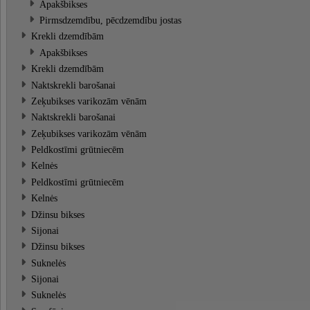
Apakšbikses
Pirmsdzemdību, pēcdzemdību jostas
Krekli dzemdībām
Apakšbikses
Krekli dzemdībām
Naktskrekli barošanai
Zeķubikses varikozām vēnām
Naktskrekli barošanai
Zeķubikses varikozām vēnām
Peldkostīmi grūtniecēm
Kelnės
Peldkostīmi grūtniecēm
Kelnės
Džinsu bikses
Sijonai
Džinsu bikses
Suknelės
Sijonai
Suknelės