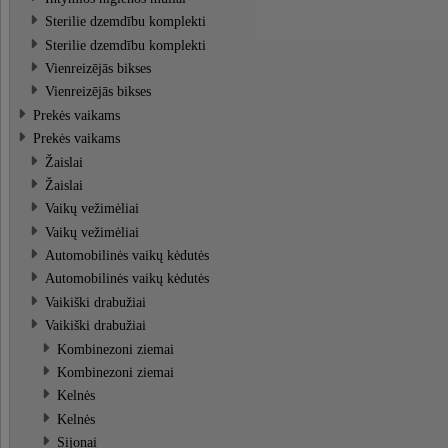
Sterilie dzemdību komplekti
Sterilie dzemdību komplekti
Vienreizējās bikses
Vienreizējās bikses
Prekės vaikams
Prekės vaikams
Žaislai
Žaislai
Vaikų vežimėliai
Vaikų vežimėliai
Automobilinės vaikų kėdutės
Automobilinės vaikų kėdutės
Vaikiški drabužiai
Vaikiški drabužiai
Kombinezoni ziemai
Kombinezoni ziemai
Kelnės
Kelnės
Sijonai