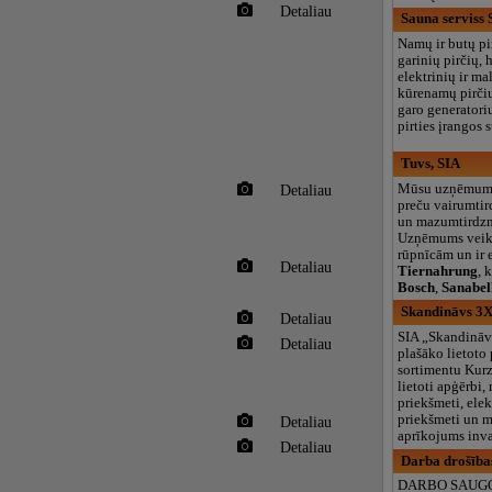
Detaliau
Sauna serviss 
Namų ir butų pir
garinių pirčių,
elektrinių ir m
kūrenamų pirčių
garo generatorių
pirties įrangos 
Tuvs, SIA
Mūsu uzņēmums
Detaliau
preču vairumtir
un mazumtirdzni
Uzņēmums veiks
rūpnīcām un ir 
Detaliau
Tiernahrung
, 
Bosch
,
Sanabel
Skandināvs 3X
Detaliau
SIA „Skandināv
Detaliau
plašāko lietoto
sortimentu Kurz
lietoti apģērbi,
priekšmeti, elekt
priekšmeti un m
Detaliau
aprīkojums inva
Detaliau
Darba drošības
DARBO SAUG