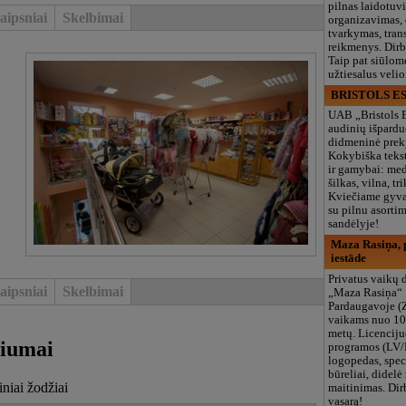
pilnas laidotuv
aipsniai
Skelbimai
organizavimas,
tvarkymas, trans
reikmenys. Dir
Taip pat siūlom
užtiesalus veli
BRISTOLS ES
UAB „Bristols 
audinių išpardu
didmeninė prek
Kokybiška tekst
ir gamybai: med
šilkas, vilna, tri
Kviečiame gyvai
su pilnu asort
sandėlyje!
Maza Rasiņa, p
iestāde
Privatus vaikų d
aipsniai
Skelbimai
„Maza Rasiņa“
Pardaugavoje (
vaikams nuo 10
metų. Licenciju
tiumai
programos (LV/
logopedas, spec
būreliai, didelė 
iniai žodžiai
maitinimas. Dir
vasarą!