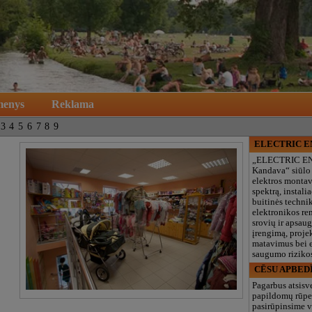
menys
Reklama
3
4
5
6
7
8
9
ELECTRIC 
„ELECTRIC E
Kandava“ siūlo
elektros monta
spektrą, instalia
buitinės technik
elektronikos re
srovių ir apsau
įrengimą, proje
matavimus bei e
saugumo rizikos
CĒSU APBED
Pagarbus atsisv
papildomų rūpe
pasirūpinsime v