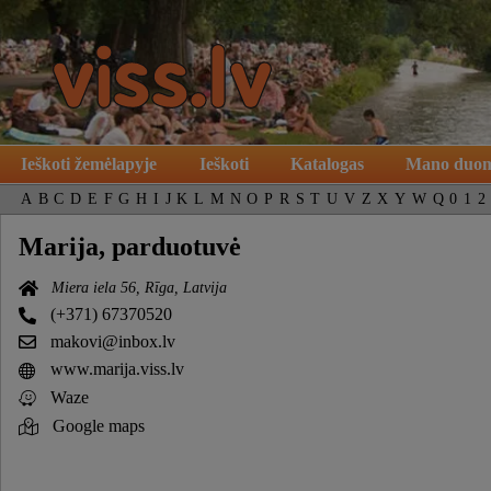
Ieškoti žemėlapyje
Ieškoti
Katalogas
Mano duo
A
B
C
D
E
F
G
H
I
J
K
L
M
N
O
P
R
S
T
U
V
Z
X
Y
W
Q
0
1
2
Marija, parduotuvė
Miera iela 56, Rīga, Latvija
(+371) 67370520
makovi@inbox.lv
www.marija.viss.lv
Waze
Google maps