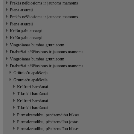
Prekės nėščiosioms ir jaunoms mamoms
Piena atsūcēji
Prekės nėščiosioms ir jaunoms mamoms
Piena atsūcēji
Krūšu galu aizsargi
Krūšu galu aizsargi
Vingrošanas bumbas grūtniecēm
Drabužiai nėščiosioms ir jaunoms mamoms
Vingrošanas bumbas grūtniecēm
Drabužiai nėščiosioms ir jaunoms mamoms
Grūtnieču apakšveļa
Grūtnieču apakšveļa
Krūšturi barošanai
T-krekli barošanai
Krūšturi barošanai
T-krekli barošanai
Pirmsdzemdību, pēcdzemdību bikses
Pirmsdzemdību, pēcdzemdību jostas
Pirmsdzemdību, pēcdzemdību bikses