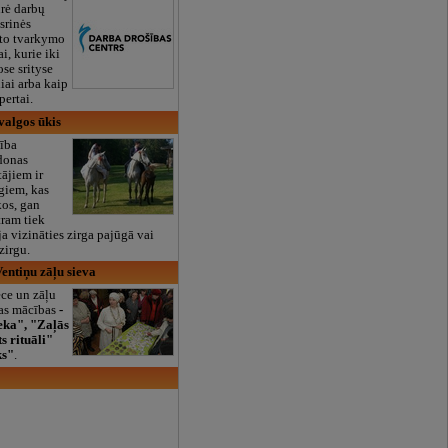
rė darbų
srinės
sto tvarkymo
ai, kurie iki
ose srityse
iai arba kaip
pertai.
valgos ūkis
ība
donas
ājiem ir
rgiem, kas
kos, gan
tram tiek
a vizināties zirga pajūgā vai
zirgu.
Ventiņu zāļu sieva
ece un zāļu
vas mācības
-
eka", "Zaļās
s rituāli"
ks"
.