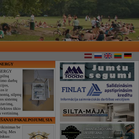
ENERGY
NERGY
 pilną
vimo darbų
cijos,
os ir
montą, silpnų
gos sistemų
ktavimą,
lektros ūkio
 vertinimą.
ĪŠANAS PAKALPOJUMI, SIA
eikinimas be
sčių. Mes
iskuo: