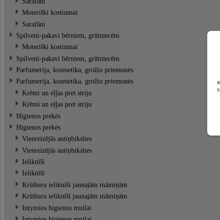
Sarafāni
Moteriški kostiumai
Sarafāni
Spilveni-pakavi bērniem, grūtniecēm
Moteriški kostiumai
Spilveni-pakavi bērniem, grūtniecēm
Parfumerija, kosmetika, grožio priemonės
Parfumerija, kosmetika, grožio priemonės
a
s
Krēmi un eļļas pret striju
Krēmi un eļļas pret striju
Higienos prekės
Higienos prekės
Vienreizējās autiņbiksītes
Vienreizējās autiņbiksītes
Ieliknīši
Ieliknīši
Krūšturu ieliknīši jaunajām māmiņām
Krūšturu ieliknīši jaunajām māmiņām
Intymios higienos muilai
Intymios higienos muilai