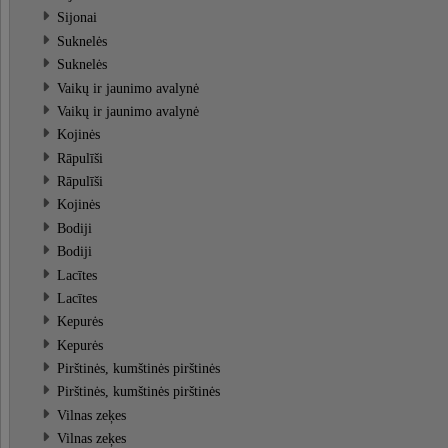
Sijonai
Suknelės
Suknelės
Vaikų ir jaunimo avalynė
Vaikų ir jaunimo avalynė
Kojinės
Rāpulīši
Rāpulīši
Kojinės
Bodiji
Bodiji
Lacītes
Lacītes
Kepurės
Kepurės
Pirštinės, kumštinės pirštinės
Pirštinės, kumštinės pirštinės
Vilnas zeķes
Vilnas zeķes