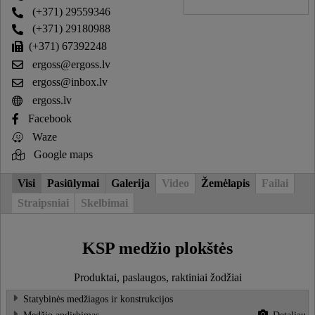
(+371) 29559346
(+371) 29180988
(+371) 67392248
ergoss@ergoss.lv
ergoss@inbox.lv
ergoss.lv
Facebook
Waze
Google maps
Visi
Pasiūlymai
Galerija
Video
Žemėlapis
Failai
Straipsniai
Skelbimai
KSP medžio plokštės
Produktai, paslaugos, raktiniai žodžiai
Statybinės medžiagos ir konstrukcijos