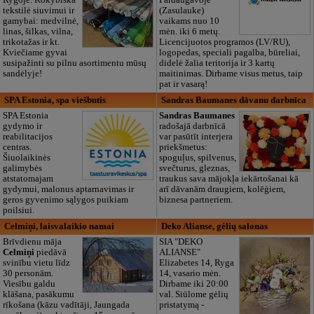
tekstilė siuvimui ir
(Zasulauke)
gamybai: medvilnė,
vaikams nuo 10
linas, šilkas, vilna,
mėn. iki 6 metų.
trikotažas ir kt.
Licencijuotos programos (LV/RU),
Kviečiame gyvai
logopedas, speciali pagalba, būreliai,
susipažinti su pilnu asortimentu mūsų
didelė žalia teritorija ir 3 kartų
sandėlyje!
maitinimas. Dirbame visus metus, taip
pat ir vasarą!
SPA Estonia, spa viešbutis
Sandras Baumanes dāvanu darbnīca
SPA Estonia
Sandras Baumanes
gydymo ir
radošajā darbnīcā
reabilitacijos
var pasūtīt interjera
centras.
priekšmetus:
Šiuolaikinės
spoguļus, spilvenus,
galimybės
svečturus, gleznas,
atstatomajam
traukus sava mājokļa iekārtošanai kā
gydymui, malonus aptarnavimas ir
arī dāvanām draugiem, kolēģiem,
geros gyvenimo sąlygos puikiam
biznesa partneriem.
poilsiui.
Celmiņi, laisvalaikio namai
Deko Alianse, gėlių salonas
Brīvdienu māja
SIA "DEKO
Celmiņi
piedāvā
ALIANSE"
svinību vietu līdz
Elizabetes 14, Ryga
30 personām.
14, vasario mėn.
Viesību galdu
Dirbame iki 20:00
klāšana, pasākumu
val. Siūlome gėlių
rīkošana (kāzu vadītāji, Jaungada
pristatymą -