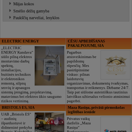
Mājas kokos
Smėlio dėžių gamyba
Paukščių narveliai, lesyklos
ELECTRIC ENERGY
CĒSU APBEDĪŠANAS
PAKALPOJUMI, SIA
„ELECTRIC
ENERGY Kandava“
Pagarbus
siūlo pilną elektros
atsisveikinimas be
montavimo darbų
papildomų
spektrą,
rūpesčių. Mes
instaliacijos,
pasirūpinsime
buitinės technikos
viskuo: pilnas
ir elektronikos
laidotuvių
remontą, silpnų
organizavimas, dokumentų tvarkymas,
srovių ir apsaugos
transportas ir reikmenys. Dirbame 24/7.
sistemų įrengimą, projektavimą,
Taip pat siūlome autentiškus tautinius
matavimus bei elektros ūkio saugumo
latviškus užtiesalus velionio atminimui
rizikos vertinimą.
pagerbti.
BRISTOLS ES, SIA
Maza Rasiņa, privātā pirmsskolas
izglītības iestāde
UAB „Bristols ES“
– audinių
Privatus vaikų
išparduotuvė ir
darželis „Maza
didmeninė prekyba
Rasiņa“
Rygoje. Kokybiška
Pardaugavoje