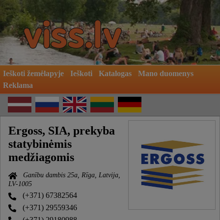
Ieškoti žemėlapyje
Ieškoti
Katalogas
Mano duomenys
Reklama
Ergoss, SIA, prekyba
statybinėmis
medžiagomis
Ganību dambis 25a, Rīga, Latvija,
LV-1005
(+371) 67382564
(+371) 29559346
(+371) 29180988