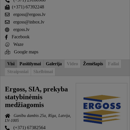
(+371) 67392248
ergoss@ergoss.lv
ergoss@inbox.lv
ergoss.lv
Facebook
Waze
Google maps
Visi
Pasiūlymai
Galerija
Video
Žemėlapis
Failai
Straipsniai
Skelbimai
Ergoss, SIA, prekyba
statybinėmis
medžiagomis
Ganību dambis 25a, Rīga, Latvija,
LV-1005
(+371) 67382564