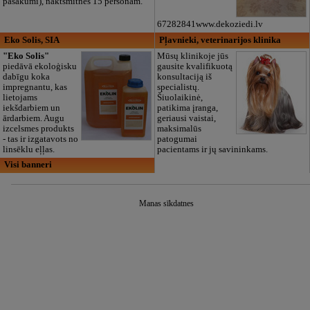
pasākumi), naktsmītnes 15 personām.
67282841www.dekoziedi.lv
Eko Solis, SIA
Pļavnieki, veterinarijos klinika
"Eko Solis"
Mūsų klinikoje jūs
piedāvā ekoloģisku
gausite kvalifikuotą
dabīgu koka
konsultaciją iš
impregnantu, kas
specialistų.
lietojams
Šiuolaikinė,
iekšdarbiem un
patikima įranga,
ārdarbiem. Augu
geriausi vaistai,
izcelsmes produkts
maksimalūs
- tas ir izgatavots no
patogumai
linsēklu eļļas.
pacientams ir jų savininkams.
Visi banneri
Manas sīkdatnes