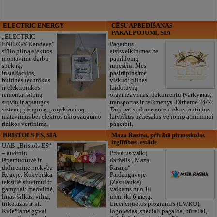
ELECTRIC ENERGY
CĒSU APBEDĪŠANAS
PAKALPOJUMI, SIA
„ELECTRIC
ENERGY Kandava“
Pagarbus
siūlo pilną elektros
atsisveikinimas be
montavimo darbų
papildomų
spektrą,
rūpesčių. Mes
instaliacijos,
pasirūpinsime
buitinės technikos
viskuo: pilnas
ir elektronikos
laidotuvių
remontą, silpnų
organizavimas, dokumentų tvarkymas,
srovių ir apsaugos
transportas ir reikmenys. Dirbame 24/7.
sistemų įrengimą, projektavimą,
Taip pat siūlome autentiškus tautinius
matavimus bei elektros ūkio saugumo
latviškus užtiesalus velionio atminimui
rizikos vertinimą.
pagerbti.
BRISTOLS ES, SIA
Maza Rasiņa, privātā pirmsskolas
izglītības iestāde
UAB „Bristols ES“
– audinių
Privatus vaikų
išparduotuvė ir
darželis „Maza
didmeninė prekyba
Rasiņa“
Rygoje. Kokybiška
Pardaugavoje
tekstilė siuvimui ir
(Zasulauke)
gamybai: medvilnė,
vaikams nuo 10
linas, šilkas, vilna,
mėn. iki 6 metų.
trikotažas ir kt.
Licencijuotos programos (LV/RU),
Kviečiame gyvai
logopedas, speciali pagalba, būreliai,