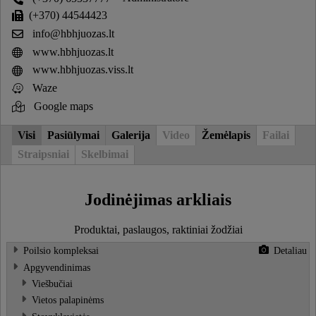
(+370) 44544423
info@hbhjuozas.lt
www.hbhjuozas.lt
www.hbhjuozas.viss.lt
Waze
Google maps
Visi
Pasiūlymai
Galerija
Video
Žemėlapis
Failai
Straipsniai
Skelbimai
Jodinėjimas arkliais
Produktai, paslaugos, raktiniai žodžiai
Poilsio kompleksai
Detaliau
Apgyvendinimas
Viešbučiai
Vietos palapinėms