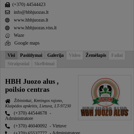
(+370) 44544423
info@hbhjuozas.lt
www.hbhjuozas.lt
www.hbhjuozas.viss.lt
Waze
Google maps
Visi
Pasiūlymai
Galerija
Video
Žemėlapis
Failai
Straipsniai
Skelbimai
HBH Juozo alus ,
poilsio centras
Žibininkai, Kretingos rajono,
Klaipėdos apskritis, Lietuva, LT-97230
(+370) 44544678
-
Administratore
(+370) 46040092
- Virtuve
(+370) 65537777
- Administratore