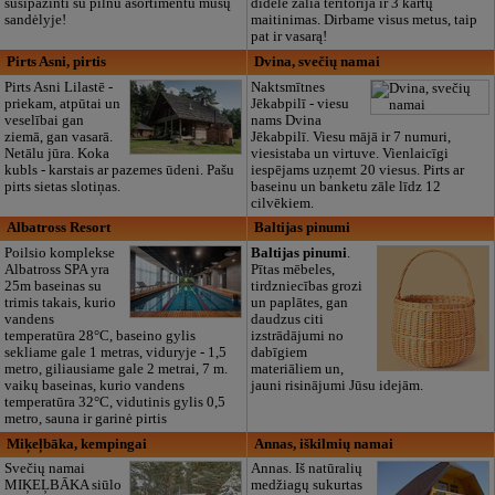
susipažinti su pilnu asortimentu mūsų
didelė žalia teritorija ir 3 kartų
sandėlyje!
maitinimas. Dirbame visus metus, taip
pat ir vasarą!
Pirts Asni, pirtis
Dvina, svečių namai
Pirts Asni Lilastē -
Naktsmītnes
priekam, atpūtai un
Jēkabpilī - viesu
veselībai gan
nams Dvina
ziemā, gan vasarā.
Jēkabpilī. Viesu mājā ir 7 numuri,
Netālu jūra. Koka
viesistaba un virtuve. Vienlaicīgi
kubls - karstais ar pazemes ūdeni. Pašu
iespējams uzņemt 20 viesus. Pirts ar
pirts sietas slotiņas.
baseinu un banketu zāle līdz 12
cilvēkiem.
Albatross Resort
Baltijas pinumi
Poilsio komplekse
Baltijas pinumi
.
Albatross SPA yra
Pītas mēbeles,
25m baseinas su
tirdzniecības grozi
trimis takais, kurio
un paplātes, gan
vandens
daudzus citi
temperatūra 28°C, baseino gylis
izstrādājumi no
sekliame gale 1 metras, viduryje - 1,5
dabīgiem
metro, giliausiame gale 2 metrai, 7 m.
materiāliem un,
vaikų baseinas, kurio vandens
jauni risinājumi Jūsu idejām.
temperatūra 32°C, vidutinis gylis 0,5
metro, sauna ir garinė pirtis
Miķeļbāka, kempingai
Annas, iškilmių namai
Svečių namai
Annas. Iš natūralių
MIĶEĻBĀKA siūlo
medžiagų sukurtas