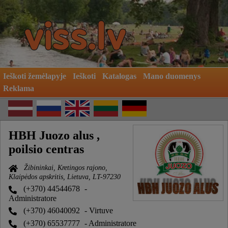
Ieškoti žemėlapyje
Ieškoti
Katalogas
Mano duomenys
Reklama
HBH Juozo alus ,
poilsio centras
Žibininkai, Kretingos rajono,
Klaipėdos apskritis, Lietuva, LT-97230
(+370) 44544678
-
Administratore
(+370) 46040092
- Virtuve
(+370) 65537777
- Administratore