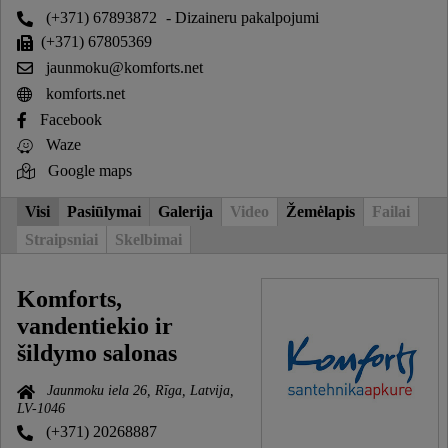
(+371) 67893872
- Dizaineru pakalpojumi
(+371) 67805369
jaunmoku@komforts.net
komforts.net
Facebook
Waze
Google maps
Visi
Pasiūlymai
Galerija
Video
Žemėlapis
Failai
Straipsniai
Skelbimai
Komforts,
vandentiekio ir
šildymo salonas
Jaunmoku iela 26, Rīga, Latvija,
LV-1046
(+371) 20268887