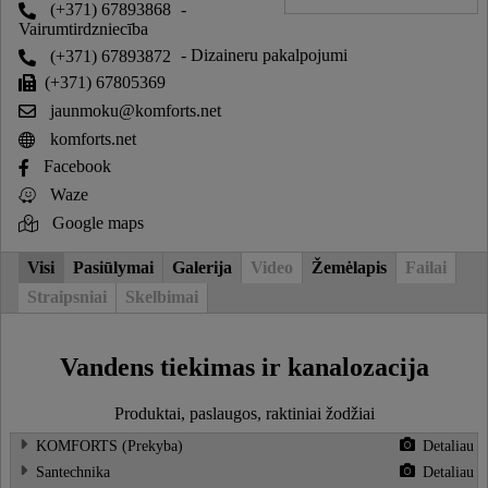
(+371) 67893868
-
Vairumtirdzniecība
(+371) 67893872
- Dizaineru pakalpojumi
(+371) 67805369
jaunmoku@komforts.net
komforts.net
Facebook
Waze
Google maps
Visi
Pasiūlymai
Galerija
Video
Žemėlapis
Failai
Straipsniai
Skelbimai
Vandens tiekimas ir kanalozacija
Produktai, paslaugos, raktiniai žodžiai
KOMFORTS (Prekyba)
Detaliau
Santechnika
Detaliau