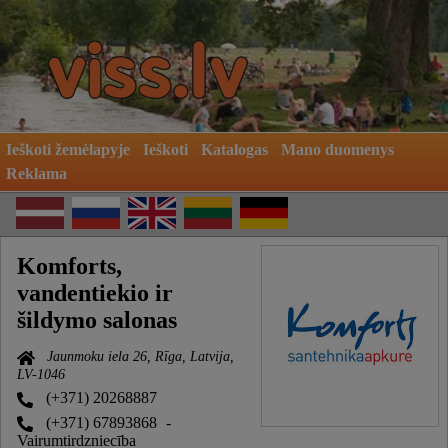
Ieškoti žemėlapyje
Ieškoti
Katalogas
Mano duomenys
Reklama
Komforts,
vandentiekio ir
šildymo salonas
Jaunmoku iela 26, Rīga, Latvija,
LV-1046
(+371) 20268887
(+371) 67893868
-
Vairumtirdzniecība