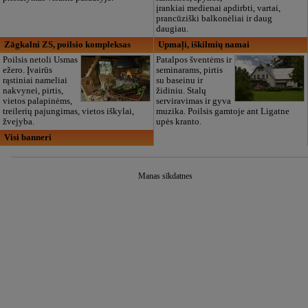
įrankiai medienai apdirbti, vartai,
prancūziški balkonėliai ir daug
daugiau.
Zāgkalni ZS, poilsio kompleksas
Upmaļi, iškilmių namai
Poilsis netoli Usmas
Patalpos šventėms ir
ežero. Įvairūs
seminarams, pirtis
rąstiniai nameliai
su baseinu ir
nakvynei, pirtis,
židiniu. Stalų
vietos palapinėms,
serviravimas ir gyva
treilerių pajungimas, vietos iškylai,
muzika. Poilsis gamtoje ant Ligatne
žvejyba.
upės kranto.
Visi banneri
Manas sīkdatnes