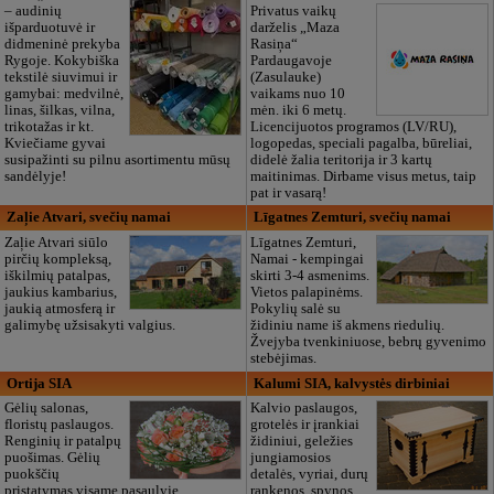
– audinių
Privatus vaikų
išparduotuvė ir
darželis „Maza
didmeninė prekyba
Rasiņa“
Rygoje. Kokybiška
Pardaugavoje
tekstilė siuvimui ir
(Zasulauke)
gamybai: medvilnė,
vaikams nuo 10
linas, šilkas, vilna,
mėn. iki 6 metų.
trikotažas ir kt.
Licencijuotos programos (LV/RU),
Kviečiame gyvai
logopedas, speciali pagalba, būreliai,
susipažinti su pilnu asortimentu mūsų
didelė žalia teritorija ir 3 kartų
sandėlyje!
maitinimas. Dirbame visus metus, taip
pat ir vasarą!
Zaļie Atvari, svečių namai
Līgatnes Zemturi, svečių namai
Zaļie Atvari siūlo
Līgatnes Zemturi,
pirčių kompleksą,
Namai - kempingai
iškilmių patalpas,
skirti 3-4 asmenims.
jaukius kambarius,
Vietos palapinėms.
jaukią atmosferą ir
Pokylių salė su
galimybę užsisakyti valgius.
židiniu name iš akmens riedulių.
Žvejyba tvenkiniuose, bebrų gyvenimo
stebėjimas.
Ortija SIA
Kalumi SIA, kalvystės dirbiniai
Gėlių salonas,
Kalvio paslaugos,
floristų paslaugos.
grotelės ir įrankiai
Renginių ir patalpų
židiniui, geležies
puošimas. Gėlių
jungiamosios
puokščių
detalės, vyriai, durų
pristatymas visame pasaulyje.
rankenos, spynos,