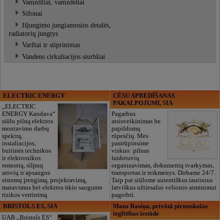
Vamzdžiai, vamzdeliai
Sifonai
Išjungimo jungiamosios detalės,
radiatorių jungtys
Varžtai ir stiprinimas
Vandens cirkuliacijos siurbliai
ELECTRIC ENERGY
CĒSU APBEDĪŠANAS
PAKALPOJUMI, SIA
„ELECTRIC
ENERGY Kandava“
Pagarbus
siūlo pilną elektros
atsisveikinimas be
montavimo darbų
papildomų
spektrą,
rūpesčių. Mes
instaliacijos,
pasirūpinsime
buitinės technikos
viskuo: pilnas
ir elektronikos
laidotuvių
remontą, silpnų
organizavimas, dokumentų tvarkymas,
srovių ir apsaugos
transportas ir reikmenys. Dirbame 24/7.
sistemų įrengimą, projektavimą,
Taip pat siūlome autentiškus tautinius
matavimus bei elektros ūkio saugumo
latviškus užtiesalus velionio atminimui
rizikos vertinimą.
pagerbti.
BRISTOLS ES, SIA
Maza Rasiņa, privātā pirmsskolas
izglītības iestāde
UAB „Bristols ES“