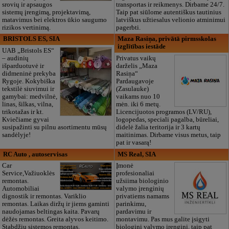
srovių ir apsaugos
transportas ir reikmenys. Dirbame 24/7.
sistemų įrengimą, projektavimą,
Taip pat siūlome autentiškus tautinius
matavimus bei elektros ūkio saugumo
latviškus užtiesalus velionio atminimui
rizikos vertinimą.
pagerbti.
BRISTOLS ES, SIA
Maza Rasiņa, privātā pirmsskolas
izglītības iestāde
UAB „Bristols ES“
– audinių
Privatus vaikų
išparduotuvė ir
darželis „Maza
didmeninė prekyba
Rasiņa“
Rygoje. Kokybiška
Pardaugavoje
tekstilė siuvimui ir
(Zasulauke)
gamybai: medvilnė,
vaikams nuo 10
linas, šilkas, vilna,
mėn. iki 6 metų.
trikotažas ir kt.
Licencijuotos programos (LV/RU),
Kviečiame gyvai
logopedas, speciali pagalba, būreliai,
susipažinti su pilnu asortimentu mūsų
didelė žalia teritorija ir 3 kartų
sandėlyje!
maitinimas. Dirbame visus metus, taip
pat ir vasarą!
RC Auto , autoservisas
MS Real, SIA
Car
Įmonė
Service,Važiuoklės
profesionaliai
remontas.
užsiima biologinio
Automobiliai
valymo įrenginių
dignostik ir remontas. Variklio
privatiems namams
remontas. Laikas diržų ir jiems gaminti
parinkimu,
naudojamas beltingas kaita. Pavarų
pardavimu ir
dėžės remontas. Greita alyvos keitimo.
montavimu. Pas mus galite įsigyti
Stabdžių sistemos remontas.
biologinį valymo įrenginį, taip pat