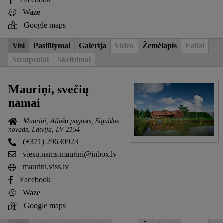
Waze
Google maps
Visi
Pasiūlymai
Galerija
Video
Žemėlapis
Failai
Straipsniai
Skelbimai
Mauriņi, svečių
namai
Mauriņi, Allažu pagasts, Siguldas
novads, Latvija, LV-2154
(+371) 29630923
viesu.nams.maurini@inbox.lv
maurini.viss.lv
Facebook
Waze
Google maps