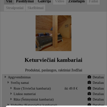
Visi
Pasiūlymai
Galerija
Video
Žemėlapis
Failai
Straipsniai
Skelbimai
Keturviečiai kambariai
Produktai, paslaugos, raktiniai žodžiai
Apgyvendinimas
Detaliau
Svečių namai
Detaliau
Roze (Triviečiai kambariai)
iki 49.8 €
Detaliau
Liukso numeriai
Detaliau
Rūta (Šeimyniniai kambariai)
Detaliau
Vizbulīte (Keturviečiai kambariai)
Detaliau