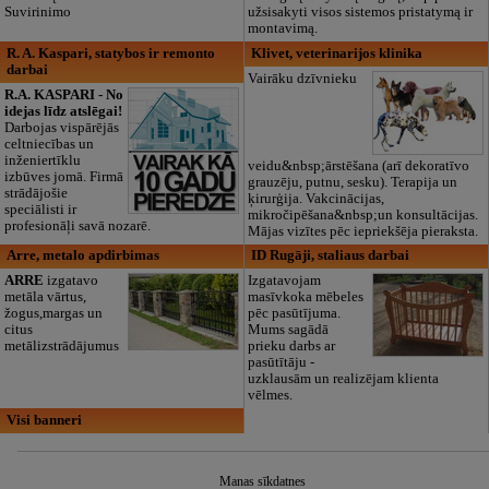
Suvirinimo
užsisakyti visos sistemos pristatymą ir
montavimą.
R. A. Kaspari, statybos ir remonto
Klivet, veterinarijos klinika
darbai
Vairāku dzīvnieku
R.A. KASPARI - No
idejas līdz atslēgai!
Darbojas vispārējās
celtniecības un
inženiertīklu
veidu&nbsp;ārstēšana (arī dekoratīvo
izbūves jomā. Firmā
grauzēju, putnu, sesku). Terapija un
strādājošie
ķirurģija. Vakcinācijas,
speciālisti ir
mikročipēšana&nbsp;un konsultācijas.
profesionāļi savā nozarē.
Mājas vizītes pēc iepriekšēja pieraksta.
Arre, metalo apdirbimas
ID Rugāji, staliaus darbai
ARRE
izgatavo
Izgatavojam
metāla vārtus,
masīvkoka mēbeles
žogus,margas un
pēc pasūtījuma.
citus
Mums sagādā
metālizstrādājumus
prieku darbs ar
pasūtītāju -
uzklausām un realizējam klienta
vēlmes.
Visi banneri
Manas sīkdatnes