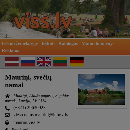
Ieškoti žemėlapyje
Ieškoti
Katalogas
Mano duomenys
Reklama
Mauriņi, svečių
namai
Mauriņi, Allažu pagasts, Siguldas
novads, Latvija, LV-2154
(+371) 29630923
viesu.nams.maurini@inbox.lv
maurini.viss.lv
Facebook