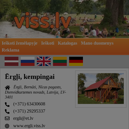
Ieškoti žemėlapyje
Ieškoti
Katalogas
Mano duomenys
Reklama
Ērgļi, kempingai
Ērgļi, Bernāti, Nīcas pagasts,
Dienvidkurzemes novads, Latvija, LV-
3401
(+371) 63430608
(+371) 29295337
ergli@et.lv
www.ergli.viss.lv