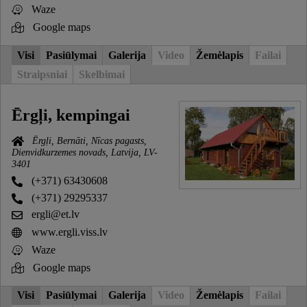
Waze
Google maps
Visi
Pasiūlymai
Galerija
Video
Žemėlapis
Failai
Straipsniai
Skelbimai
Ērgļi, kempingai
Ērgļi, Bernāti, Nīcas pagasts,
Dienvidkurzemes novads, Latvija, LV-
3401
(+371) 63430608
(+371) 29295337
ergli@et.lv
www.ergli.viss.lv
Waze
Google maps
Visi
Pasiūlymai
Galerija
Video
Žemėlapis
Failai