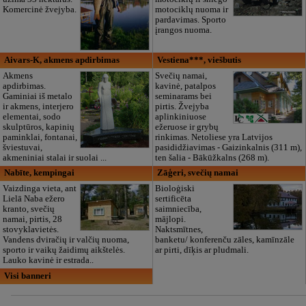
Komercinė žvejyba.
motociklų nuoma ir
pardavimas. Sporto
įrangos nuoma.
Aivars-K, akmens apdirbimas
Vestiena***, viešbutis
Akmens
Svečių namai,
apdirbimas.
kavinė, patalpos
Gaminiai iš metalo
seminarams bei
ir akmens, interjero
pirtis. Žvejyba
elementai, sodo
aplinkiniuose
skulptūros, kapinių
ežeruose ir grybų
paminklai, fontanai,
rinkimas. Netoliese yra Latvijos
šviestuvai,
pasididžiavimas - Gaizinkalnis (311 m),
akmeniniai stalai ir suolai ...
ten šalia - Bākūžkalns (268 m).
Nabīte, kempingai
Zāģeri, svečių namai
Vaizdinga vieta, ant
Bioloģiski
Lielā Naba ežero
sertificēta
kranto, svečių
saimniecība,
namai, pirtis, 28
mājlopi.
stovyklavietės.
Naktsmītnes,
Vandens dviračių ir valčių nuoma,
banketu/ konferenču zāles, kamīnzāle
sporto ir vaikų žaidimų aikštelės.
ar pirti, dīķis ar pludmali.
Lauko kavinė ir estrada..
Visi banneri