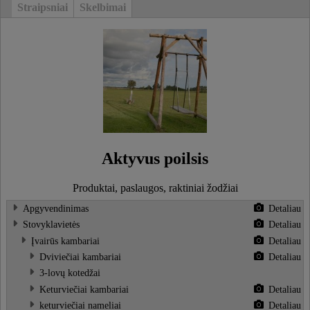
Straipsniai
Skelbimai
Aktyvus poilsis
Produktai, paslaugos, raktiniai žodžiai
Apgyvendinimas
Detaliau
Stovyklavietės
Detaliau
Įvairūs kambariai
Detaliau
Dviviečiai kambariai
Detaliau
3-lovų kotedžai
Keturviečiai kambariai
Detaliau
keturviečiai nameliai
Detaliau