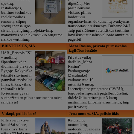
spektrą,
rūpesčių. Mes
instaliacijos,
pasirūpinsime
buitinės technikos
viskuo: pilnas
ir elektronikos
laidotuvių
remontą, silpnų
organizavimas, dokumentų tvarkymas,
srovių ir apsaugos
transportas ir reikmenys. Dirbame 24/7.
sistemų įrengimą, projektavimą,
Taip pat siūlome autentiškus tautinius
matavimus bei elektros ūkio saugumo
latviškus užtiesalus velionio atminimui
rizikos vertinimą.
pagerbti.
BRISTOLS ES, SIA
Maza Rasiņa, privātā pirmsskolas
izglītības iestāde
UAB „Bristols ES“
– audinių
Privatus vaikų
išparduotuvė ir
darželis „Maza
didmeninė prekyba
Rasiņa“
Rygoje. Kokybiška
Pardaugavoje
tekstilė siuvimui ir
(Zasulauke)
gamybai: medvilnė,
vaikams nuo 10
linas, šilkas, vilna,
mėn. iki 6 metų.
trikotažas ir kt.
Licencijuotos programos (LV/RU),
Kviečiame gyvai
logopedas, speciali pagalba, būreliai,
susipažinti su pilnu asortimentu mūsų
didelė žalia teritorija ir 3 kartų
sandėlyje!
maitinimas. Dirbame visus metus, taip
pat ir vasarą!
Vitkopi, poilsio bazė
Jena motors, SIA, poilsio ūkis
Idilė žvejui - trys
Keturačių,
kotedžai salose,
motorolerių,
tvenkinys, kuris
motociklų, vandens
užima 33 hektarus.
motociklų ir sniego