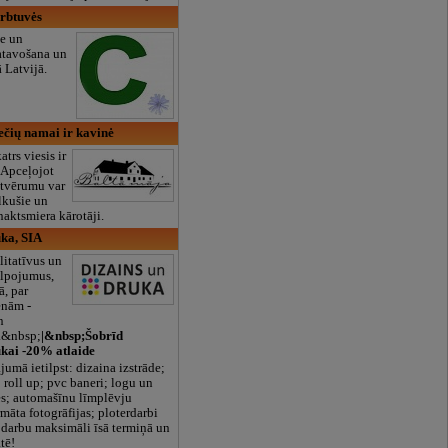
irbtuvės
e un
atavošana un
 Latvijā.
ečių namai ir kavinė
atrs viesis ir
! Apceļojot
atvērumu var
lkušie un
naktsmiera kārotāji.
uka, SIA
itatīvus un
alpojumus,
ā, par
nām -
n
.&nbsp;
|&nbsp;Šobrīd
ukai -20% atlaide
jumā ietilpst: dizaina izstrāde;
 roll up; pvc baneri; logu un
es; automašīnu līmplēvju
rmāta fotogrāfijas; ploterdarbi
 darbu maksimāli īsā termiņā un
tē!