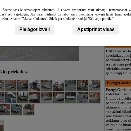
Estate Holiday
Vietne viss.lv izmantojam sīkdatnes. Jūs varat apstiprināt visu sīkdatņu izmantošanai v
Ramiam poilsiu
tlasīt sev vajadzīgās. Jūs varat pārlūkot un labot savu piekrišanu jebkurā laikā, lapas apak
Atnaujintas at
piežot uz saites "Manas sīkdatnes". Sīkāk par sīkdatnēm sadaļā "Sīkdatņu politika"
su 3 miegamaisi
terasa ir kepsni
Pielāgot izvēli
Apstiprināt visas
įrengtas, su WiF
(įvertinimas 9.1
draugams.
UAB Tvora, var
UAB Tvora
- t
specializacijos
parduodanti vis
ir susijusias pr
oficialus atsto
iklų priekabos
gamintojų Balti
EnergyGarden
EnergyGarden s
kolektorių siste
šilumos siurbliu
padeda Latvijo
ūkiams ir įmon
sumažinti išlaida
prie tvarios ene
teikiame viso c
valstybinį finan
asortimentą mūs