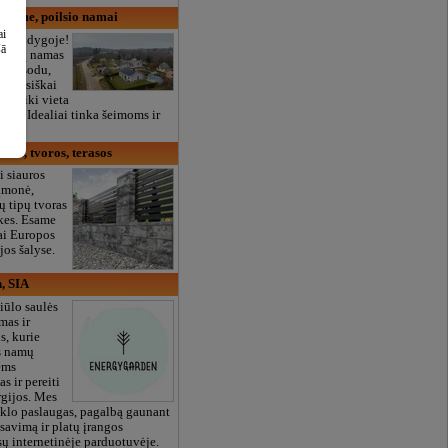
 home, poilsio namai
ai
i Kuldygoje!
šā
ostogų namas
ais, sodu,
ne. Visiškai
i. Puiki vieta
/10). Idealiai tinka šeimoms ir
tai, tvoros, terasos
ai siauros
 įmonė,
ų tipų tvoras
ekes. Esame
vai Europos
jos šalyse.
, SIA
iūlo saulės
mas ir
s, kurie
s namų
ėms
s ir pereiti
rgijos. Mes
iklo paslaugas, pagalbą gaunant
savimą ir platų įrangos
ų internetinėje parduotuvėje.