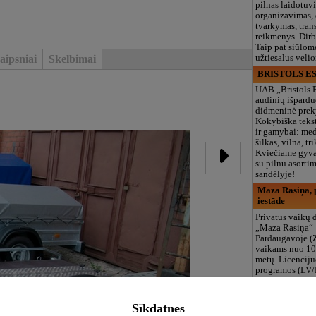
pilnas laidotuv
organizavimas,
tvarkymas, trans
reikmenys. Dir
Taip pat siūlom
aipsniai
Skelbimai
užtiesalus veli
BRISTOLS ES
UAB „Bristols 
audinių išpardu
didmeninė prek
Kokybiška tekst
ir gamybai: med
šilkas, vilna, tri
Kviečiame gyvai
su pilnu asort
sandėlyje!
Maza Rasiņa, p
iestāde
Privatus vaikų d
„Maza Rasiņa“
Pardaugavoje (
vaikams nuo 10
metų. Licenciju
programos (LV/
logopedas, spec
būreliai, didelė 
maitinimas. Dir
Sīkdatnes
vasarą!