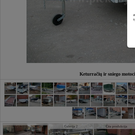
a
s
Keturračių ir sniego motoc
Galerija 2
Cita produkcija