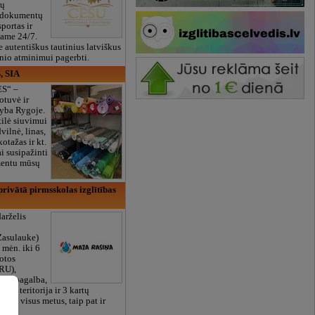
ių
 dokumentų
portas ir
bame 24/7.
e autentiškus tautinius latviškus
onio atminimui pagerbti.
, SIA
ES“ –
otuvė ir
yba Rygoje.
ilė siuvimui
vilnė, linas,
kotažas ir kt.
 susipažinti
imentu mūsų
rivātā pirmsskolas izglītības
arželis
Zasulauke)
 mėn. iki 6
otos
RU),
iali pagalba,
žalia teritorija ir 3 kartų
bame visus metus, taip pat ir