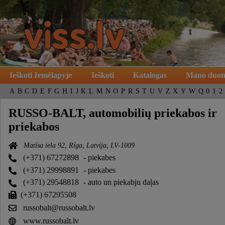
Ieškoti žemėlapyje
Ieškoti
Katalogas
Mano duo
A
B
C
D
E
F
G
H
I
J
K
L
M
N
O
P
R
S
T
U
V
Z
X
Y
W
Q
0
1
2
RUSSO-BALT, automobilių priekabos ir
priekabos
Matīsa iela 92, Rīga, Latvija, LV-1009
(+371) 67272898
- piekabes
(+371) 29998891
- piekabes
(+371) 29548818
- auto un piekabju daļas
(+371) 67295508
russobalt@russobalt.lv
www.russobalt.lv