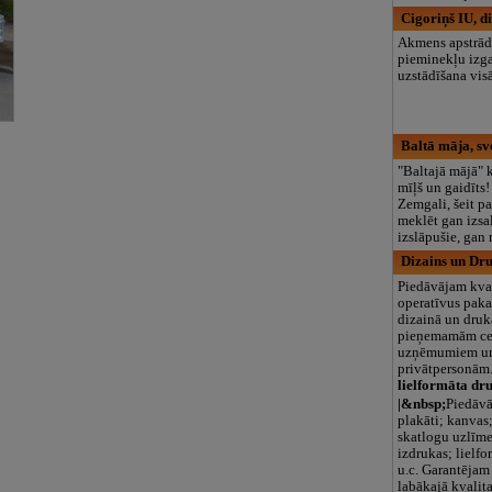
Cigoriņš IU, d
Akmens apstrād
pieminekļu izg
uzstādīšana visā
Baltā māja, sv
"Baltajā mājā" k
mīļš un gaidīts
Zemgali, šeit p
meklēt gan izsa
izslāpušie, gan 
Dizains un Dr
Piedāvājam kval
operatīvus pak
dizainā un druk
pieņemamām ce
uzņēmumiem u
privātpersonām
lielformāta dr
|&nbsp;
Piedāvā
plakāti; kanvas;
skatlogu uzlīm
izdrukas; lielfo
u.c. Garantējam
labākajā kvalita