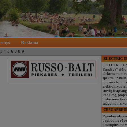
menys
Reklama
3
4
5
6
7
8
9
ELECTRIC 
„ELECTRIC E
Kandava“ siūlo
elektros monta
spektrą, instalia
buitinės technik
elektronikos re
srovių ir apsau
įrengimą, proje
matavimus bei e
saugumo rizikos
CĒSU APBED
Pagarbus atsisv
papildomų rūpe
pasirūpinsime v