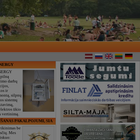
ENERGY
NERGY
 pilną
vimo darbų
cijos,
os ir
montą, silpnų
gos sistemų
ktavimą,
lektros ūkio
 vertinimą.
ĪŠANAS PAKALPOJUMI, SIA
eikinimas be
sčių. Mes
iskuo: