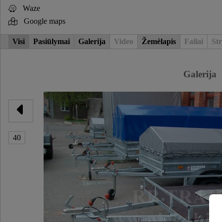
Waze
Google maps
Visi
Pasiūlymai
Galerija
Video
Žemėlapis
Failai
Str
Galerija
40