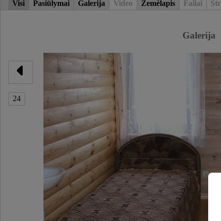
Visi
Pasiūlymai
Galerija
Video
Žemėlapis
Failai
Str
Galerija
24