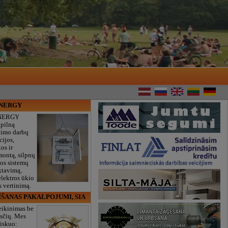
ENERGY
NERGY
 pilną
vimo darbų
cijos,
os ir
montą, silpnų
gos sistemų
ktavimą,
lektros ūkio
 vertinimą.
ĪŠANAS PAKALPOJUMI, SIA
eikinimas be
sčių. Mes
iskuo: