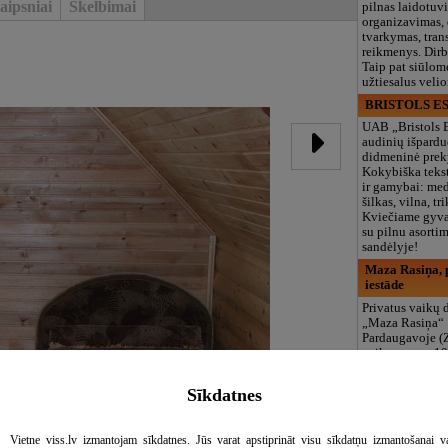
aipsniai
Skelbimai
pilnas laidotuv
organizavimas,
tvarkymas, trans
reikmenys. Dir
Taip pat siūlom
užtiesalus veli
BRISTOLS ES
UAB „Bristols 
audinių išpardu
didmeninė prek
Kokybiška tekst
ir gamybai: med
šilkas, vilna, tri
Kviečiame gyvai
su pilnu asort
sandėlyje!
Maza Rasiņa, p
iestāde
Privatus vaikų d
„Maza Rasiņa“
Pardaugavoje (
vaikams nuo 10
metų. Licenciju
programos (LV/
Sīkdatnes
logopedas, spec
būreliai, didelė 
maitinimas. Dir
Vietne viss.lv izmantojam sīkdatnes. Jūs varat apstiprināt visu sīkdatņu izmantošanai v
vasarą!