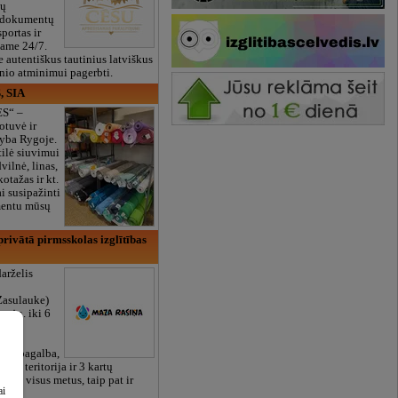
ių
 dokumentų
portas ir
bame 24/7.
e autentiškus tautinius latviškus
onio atminimui pagerbti.
, SIA
ES“ –
otuvė ir
yba Rygoje.
ilė siuvimui
vilnė, linas,
kotažas ir kt.
 susipažinti
imentu mūsų
rivātā pirmsskolas izglītības
arželis
Zasulauke)
 mėn. iki 6
otos
RU),
iali pagalba,
žalia teritorija ir 3 kartų
bame visus metus, taip pat ir
ai