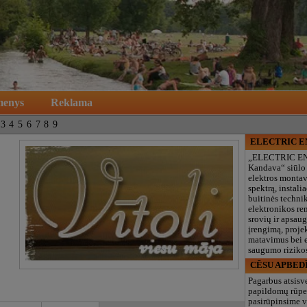
menys
Reklama
3
4
5
6
7
8
9
ELECTRIC 
„ELECTRIC E
Kandava“ siūlo
elektros monta
spektrą, instalia
buitinės technik
elektronikos re
srovių ir apsau
įrengimą, proje
matavimus bei e
saugumo rizikos
CĒSU APBED
Pagarbus atsisv
papildomų rūpe
pasirūpinsime v