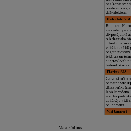
bez konservanti
produktus iegūt
dzīvniekiem.
Hidrolats, SIA
Rūpnīca „Hidrol
specializējusie
divpusēju, kā ar
teleskopisko hi
cilindru ražoša
vairāk nekā 60 
bagātā pieredze
iekārtas un teh
augstas kvalitā
hidrauliskos cil
Florius, SIA
Galvenā mūsu
pamatnozare ir 
dārza ierīkošan
labiekārtošana
šeit, lai padarī
apkārtējo vidi 
baudāmāku.
Visi banneri
Manas sīkdatnes