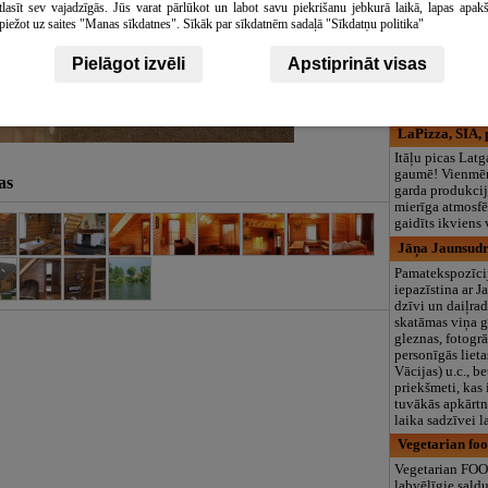
tlasīt sev vajadzīgās. Jūs varat pārlūkot un labot savu piekrišanu jebkurā laikā, lapas apak
Gravtex, SIA
piežot uz saites "Manas sīkdatnes". Sīkāk par sīkdatnēm sadaļā "Sīkdatņu politika"
Gaminame:
- unikalios med
Pielāgot izvēli
Apstiprināt visas
dekoratyvinės s
- fasado apdailo
idealus sprendim
LaPizza, SIA, 
Itāļu picas Latg
gaumē! Vienmēr
as
garda produkcij
mierīga atmosfē
gaidīts ikviens 
Jāņa Jaunsudr
Pamatekspozīci
iepazīstina ar 
dzīvi un daiļrad
skatāmas viņa g
gleznas, fotogrā
personīgās lieta
Vācijas) u.c., b
priekšmeti, kas
tuvākās apkārtn
laika sadzīvei l
Vegetarian foo
Vegetarian FOO
labvēlīgie sald