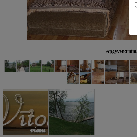
a
s
Apgyvendinim