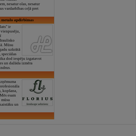
em, nesatur olas, nesatur
us vardarbības ceļā pret
, metalo apdirbimas
ats" ir
s vienpusēju,
ī
draulisko
nā. Mūsu
gadu uzkrātā
, speciālas
nika dod iespēju izgatavot
tes un dažāda izmēra
indrus.
 uzņēmuma
profesionāla
a, kopšana,
. Mēs esam
tu mūsu
skaistāku un