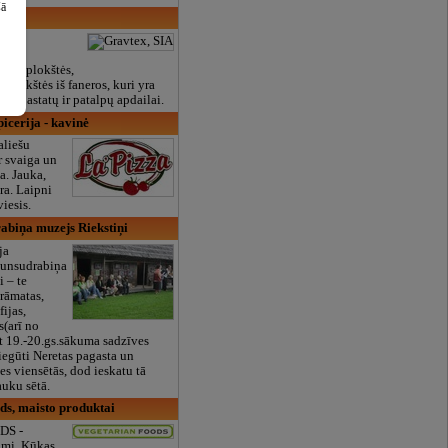
šā
inės
ienų plokštės,
s plokštės iš faneros, kuri yra
as pastatų ir patalpų apdailai.
picerija - kavinė
aliešu
 svaiga un
a. Jauka,
ra. Laipni
viesis.
abiņa muzejs Riekstiņi
ja
Jaunsudrabiņa
i – te
rāmatas,
fijas,
s(arī no
et 19.-20.gs.sākuma sadzīves
 iegūti Neretas pagasta un
es viensētās, dod ieskatu tā
auku sētā.
ds, maisto produktai
DS -
umi. Kūkas