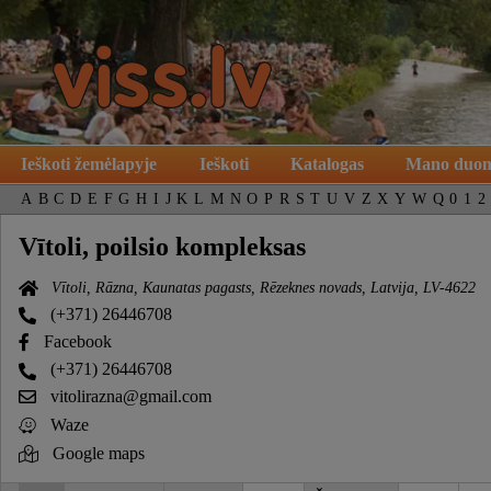
Ieškoti žemėlapyje
Ieškoti
Katalogas
Mano duo
A
B
C
D
E
F
G
H
I
J
K
L
M
N
O
P
R
S
T
U
V
Z
X
Y
W
Q
0
1
2
Vītoli, poilsio kompleksas
Vītoli, Rāzna, Kaunatas pagasts, Rēzeknes novads, Latvija, LV-4622
(+371) 26446708
Facebook
(+371) 26446708
vitolirazna@gmail.com
Waze
Google maps