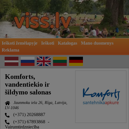
Ieškoti žemėlapyje
Ieškoti
Katalogas
Mano duomenys
Reklama
Komforts,
vandentiekio ir
šildymo salonas
Jaunmoku iela 26, Rīga, Latvija,
LV-1046
(+371) 20268887
(+371) 67893868
-
Vairumtirdzniecība