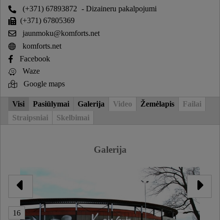
(+371) 67893872
- Dizaineru pakalpojumi
(+371) 67805369
jaunmoku@komforts.net
komforts.net
Facebook
Waze
Google maps
Visi
Pasiūlymai
Galerija
Video
Žemėlapis
Failai
Straipsniai
Skelbimai
Galerija
16