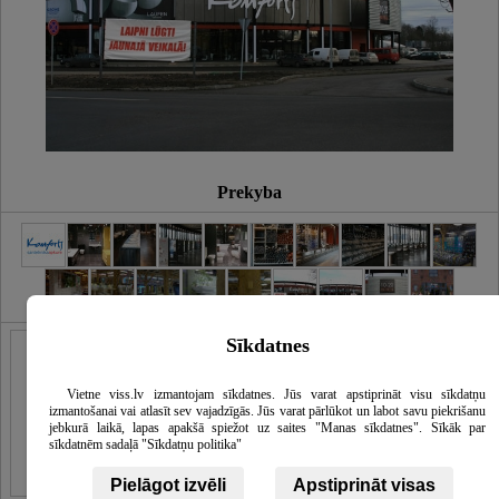
Prekyba
Sīkdatnes
Vietne viss.lv izmantojam sīkdatnes. Jūs varat apstiprināt visu sīkdatņu
izmantošanai vai atlasīt sev vajadzīgās. Jūs varat pārlūkot un labot savu piekrišanu
jebkurā laikā, lapas apakšā spiežot uz saites "Manas sīkdatnes". Sīkāk par
sīkdatnēm sadaļā "Sīkdatņu politika"
Pielāgot izvēli
Apstiprināt visas