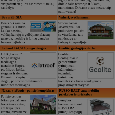
susipažinti su pilnu asortimentu mūsų
didelė žalia teritorija ir 3 kartų
sandėlyje!
maitinimas. Dirbame visus metus, taip
pat ir vasarą!
Boats SB, SIA
Valteri, svečių namai
Boats SB gamina
Svečių namai
gaminius iš stiklo.
«Валтери» - tai
Lauko baseinų,
puiki vieta pailsėti
valčių, kanojų ir gelbėjimo plaustų
su visa šeima, taip
gamyba, modelių ir formų gamyba
pat draugų ar
betono liejiniams.
kolegų kompanijoje.
Latroof Ltd, SIA, stogo dangos
Geolite, geologijos darbai
UAB „Latroof“.
Geolite.
Stogo dangos
Geologiniai ir
medžiagos,
geotechniniai
metalinės čerpės,
tyrinėjimai.
profiliuoti lakštai
Inžinerinių -
stogams ir sienoms.
techninių
Bituminių čerpių
tyrinėjimų
stogai, polimerinės-bituminės
kompleksas, kuris naudojamas
ruloninės medžiagos.
projektuojant statybas.
Nāras, viešbutis - poilsio kompleksas
RUSSO-BALT, automobilių
priekabos ir priekabos
Poilsio centras
Nāras yra pačiame
Gamybos
Naukšene centre,
komercinė įmonė
ant Ruja upės
RUSSO-BAL -
kranto, buvusiame
pirmoji lengvųjų