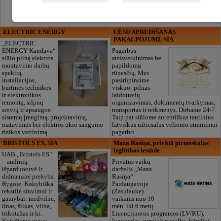
ELECTRIC ENERGY
CĒSU APBEDĪŠANAS
PAKALPOJUMI, SIA
„ELECTRIC
ENERGY Kandava“
Pagarbus
siūlo pilną elektros
atsisveikinimas be
montavimo darbų
papildomų
spektrą,
rūpesčių. Mes
instaliacijos,
pasirūpinsime
buitinės technikos
viskuo: pilnas
ir elektronikos
laidotuvių
remontą, silpnų
organizavimas, dokumentų tvarkymas,
srovių ir apsaugos
transportas ir reikmenys. Dirbame 24/7.
sistemų įrengimą, projektavimą,
Taip pat siūlome autentiškus tautinius
matavimus bei elektros ūkio saugumo
latviškus užtiesalus velionio atminimui
rizikos vertinimą.
pagerbti.
BRISTOLS ES, SIA
Maza Rasiņa, privātā pirmsskolas
izglītības iestāde
UAB „Bristols ES“
– audinių
Privatus vaikų
išparduotuvė ir
darželis „Maza
didmeninė prekyba
Rasiņa“
Rygoje. Kokybiška
Pardaugavoje
tekstilė siuvimui ir
(Zasulauke)
gamybai: medvilnė,
vaikams nuo 10
linas, šilkas, vilna,
mėn. iki 6 metų.
trikotažas ir kt.
Licencijuotos programos (LV/RU),
Kviečiame gyvai
logopedas, speciali pagalba, būreliai,