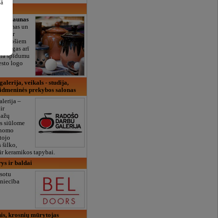
šā
tne
Raunas
as formas un
odi ir
bilstošiem
sturīgas arī
ara spīdumu
esto logo
lerija, veikals - studija,
didmeninės prekybos salonas
lerija –
ir
dažų
s siūlome
inomo
tojo
 šilko,
o ir keramikos tapybai.
ys ir baldai
āsotu
zniecība
is, krosnių mūrytojas