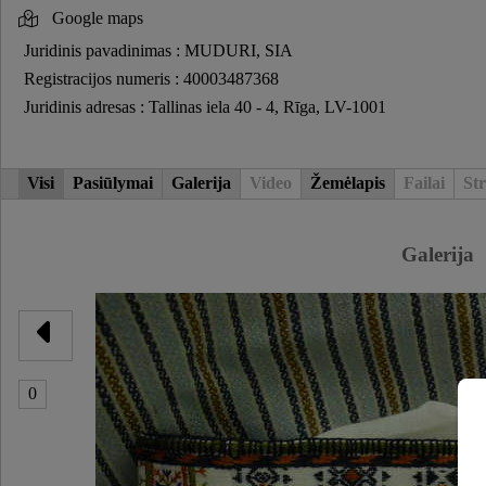
Google maps
Juridinis pavadinimas : MUDURI, SIA
Registracijos numeris : 40003487368
Juridinis adresas : Tallinas iela 40 - 4, Rīga, LV-1001
Visi
Pasiūlymai
Galerija
Video
Žemėlapis
Failai
Str
Galerija
0