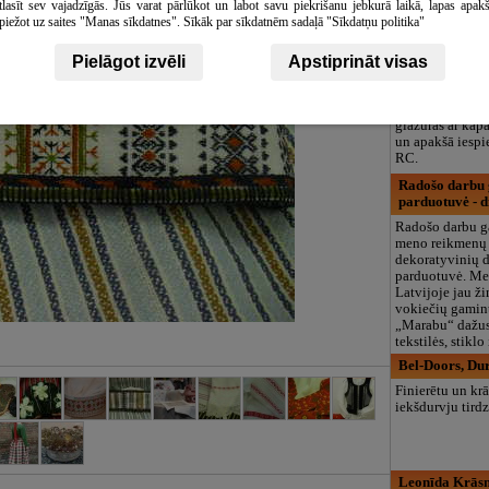
tlasīt sev vajadzīgās. Jūs varat pārlūkot un labot savu piekrišanu jebkurā laikā, lapas apak
Raunas ceplis
piežot uz saites "Manas sīkdatnes". Sīkāk par sīkdatnēm sadaļā "Sīkdatņu politika"
Keramikas ražo
ceplis
. ieierast
Pielāgot izvēli
Apstiprināt visas
faktūras, puķu p
komplektā ar at
paliktņiem. Rak
glazūras ar kap
un apakšā iespi
RC.
Radošo darbu ga
parduotuvė - 
Radošo darbu ga
meno reikmenų 
dekoratyvinių 
parduotuvė. Me
Latvijoje jau ž
vokiečių gamin
„Marabu“ dažus
tekstilės, stikl
Bel-Doors, Dur
Finierētu un kr
iekšdurvju tird
Leonīda Krāsn