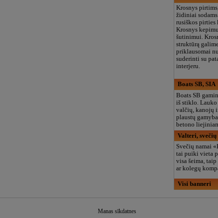
Krosnys pirtims
židiniai sodams
rusiškos pirties
Krosnys kepimui
šutinimui. Krosn
struktūrą galime
priklausomai nu
suderinti su pat
interjeru.
Boats SB, SIA
Boats SB gamin
iš stiklo. Lauko
valčių, kanojų 
plaustų gamyba
betono liejinia
Valteri, sveči
Svečių namai «
tai puiki vieta p
visa šeima, taip
ar kolegų komp
Visi banneri
Manas sīkdatnes