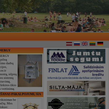
ENERGY
NERGY
 pilną
vimo darbų
cijos,
os ir
montą, silpnų
gos sistemų
ktavimą,
lektros ūkio
 vertinimą.
ĪŠANAS PAKALPOJUMI, SIA
eikinimas be
sčių. Mes
iskuo: