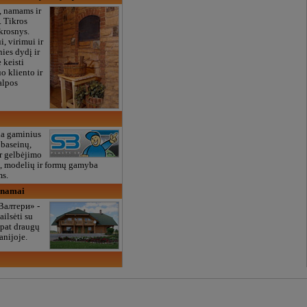
, namams ir
. Tikros
 krosnys.
, virimui ir
ies dydį ir
 keisti
o kliento ir
alpos
a gaminius
 baseinų,
ir gelbėjimo
, modelių ir formų gamyba
ms.
ų namai
Валтери» -
ailsėti su
 pat draugų
anijoje.