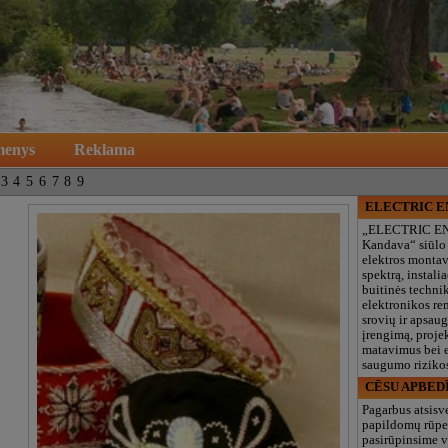
menys
Reklama
3
4
5
6
7
8
9
ELECTRIC 
„ELECTRIC E
Kandava“ siūlo
elektros monta
spektrą, instalia
buitinės technik
elektronikos re
srovių ir apsau
įrengimą, proje
matavimus bei e
saugumo rizikos
CĒSU APBED
Pagarbus atsisv
papildomų rūpe
pasirūpinsime v