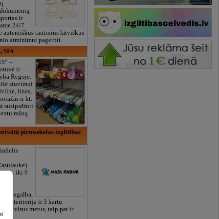
ių
 dokumentų
portas ir
bame 24/7.
e autentiškus tautinius latviškus
onio atminimui pagerbti.
, SIA
ES“ –
otuvė ir
yba Rygoje.
ilė siuvimui
vilnė, linas,
kotažas ir kt.
 susipažinti
imentu mūsų
rivātā pirmsskolas izglītības
arželis
Zasulauke)
 mėn. iki 6
otos
RU),
iali pagalba,
žalia teritorija ir 3 kartų
bame visus metus, taip pat ir
ai