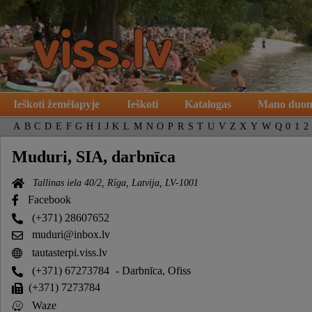
Ieškoti žemėlapyje
Ieškoti
Katalogas
Mano duo
A
B
C
D
E
F
G
H
I
J
K
L
M
N
O
P
R
S
T
U
V
Z
X
Y
W
Q
0
1
2
Muduri, SIA, darbnīca
Tallinas iela 40/2, Rīga, Latvija, LV-1001
Facebook
(+371) 28607652
muduri@inbox.lv
tautasterpi.viss.lv
(+371) 67273784
- Darbnīca, Ofiss
(+371) 7273784
Waze