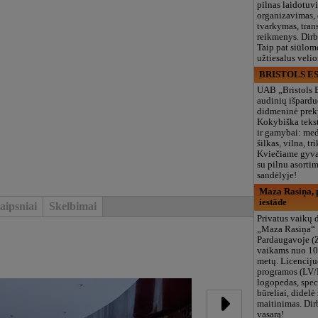
pilnas laidotuv
organizavimas,
tvarkymas, trans
reikmenys. Dir
Taip pat siūlom
užtiesalus veli
BRISTOLS ES
UAB „Bristols 
audinių išpardu
didmeninė prek
Kokybiška tekst
ir gamybai: med
šilkas, vilna, tri
Kviečiame gyvai
su pilnu asort
sandėlyje!
Maza Rasiņa, p
iestāde
aipsniai
Skelbimai
Privatus vaikų d
„Maza Rasiņa“
Pardaugavoje (
vaikams nuo 10
metų. Licenciju
programos (LV/
logopedas, spec
būreliai, didelė 
maitinimas. Dir
vasarą!