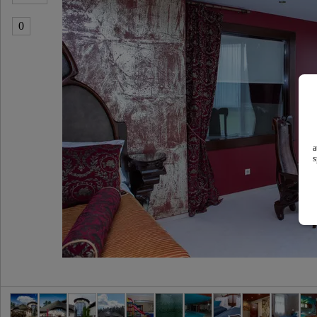
0
a
s