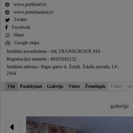
www.porthotel.lv
www.portobanketi.lv
Twitter
Facebook
Waze
Google maps
Juridinis pavadinimas : AK TRANSGROUP, SIA
Registracijos numeris : 40103182152
Juridinis adresas : Rīgas gatve 4, Ādaži, Ādažu novads, LV-
2164
Visi
Pasiūlymai
Galerija
Video
Žemėlapis
Failai
Str
galerija