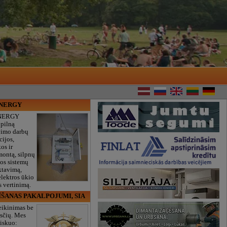
ENERGY
NERGY
 pilną
vimo darbų
cijos,
os ir
montą, silpnų
gos sistemų
ktavimą,
lektros ūkio
 vertinimą.
ĪŠANAS PAKALPOJUMI, SIA
eikinimas be
sčių. Mes
iskuo: