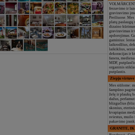
VOLMĀRCENT
frezavimo ir laz
graviravimo įm
Preiliuose. Mes
platų paslaugų 
dizaino kūrimas
graviravimas ir 
apdorojimas. G
gaminius: lenta
laikrodžius, de
laikiklius, sez
dekoracijas ir 
fanera, mediena 
MDF, putplasčio
organinis stikl
putplastis.
Ziepju virtuve
Mes siūlome: m
šampūno pagrin
želę ir plaukų 
dažus, perlamutr
blizgučius (bliz
skonius, eterini
kvapiąsias medži
sviestus, muilo
pakavimo įrank
GRANITE, IK