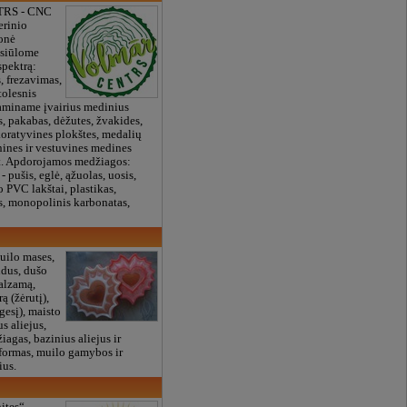
RS - CNC
erinio
onė
 siūlome
spektrą:
, frezavimas,
tolesnis
aminame įvairius medinius
s, pakabas, dėžutes, žvakides,
koratyvines plokštes, medalių
onines ir vestuvines medines
kt. Apdorojamos medžiagos:
- pušis, eglė, ąžuolas, uosis,
 PVC lakštai, plastikas,
as, monopolinis karbonatas,
uilo mases,
dus, dušo
balzamą,
ą (žėrutį),
gesį), maisto
us aliejus,
agas, bazinius aliejus ir
 formas, muilo gamybos ir
ius.