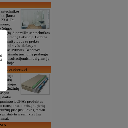
santechnikos
ba. Įkurta
 23 d. Tai
įmonė,
o šeimos
ą, saugią, dinamišką santechnikos
kybos įmonę Latvijoje. Gamina
as ir maišytuvus su prekės
Bendrovės tikslas yra
sius maišytuvus. Bendrovė
ia maksimalų įmanomą paslaugų
ai
nt konsultacijomis ir baigiant jų
šā
rekyboje.
 SIA, parduotuvė
iegamojo
okybiškų
gamintojas.
S“ čiužinių
as yra
ų darbo.
agamintus LONAS produktus
vo transportu, o mūsų kurjerių
iužinį prie jūsų lovos, tačiau
pristatyta ir surinkta jūsų
amai.
 SIA