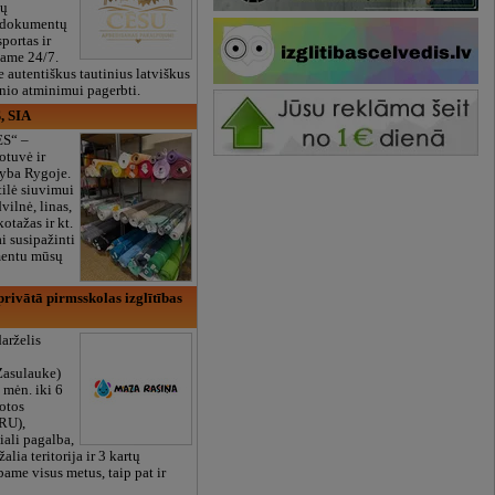
ių
 dokumentų
portas ir
bame 24/7.
e autentiškus tautinius latviškus
onio atminimui pagerbti.
, SIA
ES“ –
otuvė ir
yba Rygoje.
ilė siuvimui
vilnė, linas,
kotažas ir kt.
 susipažinti
imentu mūsų
rivātā pirmsskolas izglītības
arželis
Zasulauke)
 mėn. iki 6
otos
RU),
iali pagalba,
žalia teritorija ir 3 kartų
bame visus metus, taip pat ir