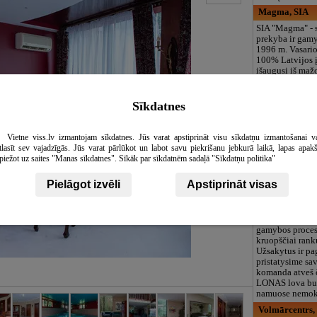
Magma, SIA
SIA "Magma" - 
prekyba ir gamy
1996 m. Vasario
100% Latvijos 
išaugusi iš maž
verslo į stabili
gamybos ir pre
lanksčias pavar
Sīkdatnes
ženklu MAGMA. 
parduoti geriau
klientams teik
Vietne viss.lv izmantojam sīkdatnes. Jūs varat apstiprināt visu sīkdatņu izmantošanai v
paketą, pradeda
tlasīt sev vajadzīgās. Jūs varat pārlūkot un labot savu piekrišanu jebkurā laikā, lapas apak
įgyvendinimu p
piežot uz saites "Manas sīkdatnes". Sīkāk par sīkdatnēm sadaļā "Sīkdatņu politika"
Lonas Latvija,
Pielāgot izvēli
Apstiprināt visas
LONAS - yra m
baldų ir kitų k
miego atributų 
Daugelis „LONA
gamybos proces
kruopščiai rank
Užsakytus ir p
pristatysime sa
komanda atveš č
LONAS lova bus 
namuose nemok
Volmārcentrs,