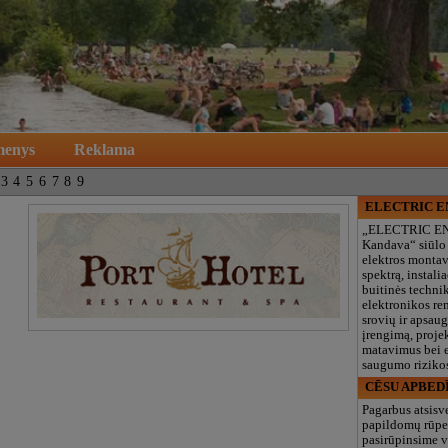
menys
Reklama
3
4
5
6
7
8
9
ELECTRIC 
„ELECTRIC E
Kandava“ siūlo
elektros monta
spektrą, instalia
buitinės technik
elektronikos re
srovių ir apsau
įrengimą, proje
matavimus bei e
saugumo rizikos
CĒSU APBED
Pagarbus atsisv
papildomų rūpe
pasirūpinsime v