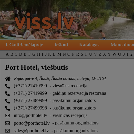
Ieškoti žemėlapyje
Ieškoti
Katalogas
Mano duo
A
B
C
D
E
F
G
H
I
J
K
L
M
N
O
P
R
S
T
U
V
Z
X
Y
W
Q
0
1
2
Port Hotel, viešbutis
Rīgas gatve 4, Ādaži, Ādažu novads, Latvija, LV-2164
(+371) 27419999
- viesnīcas recepcija
(+371) 27419999
- galdiņu rezervācija restorānā
(+371) 27489999
- pasākumu organizators
(+371) 27499998
- pasākumu organizators
info@porthotel.lv
- viesnīcas recepcija
porto@porthotel.lv
- pasākumu organizators
sales@porthotel.lv
- pasākumu organizators