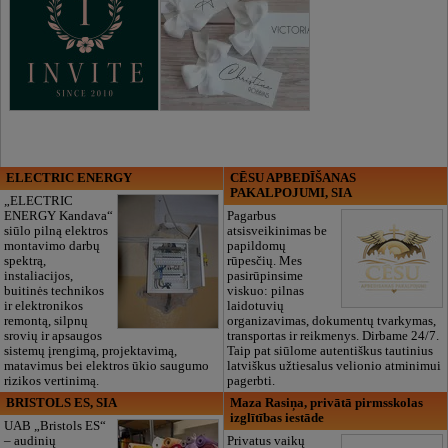
ELECTRIC ENERGY
CĒSU APBEDĪŠANAS
PAKALPOJUMI, SIA
„ELECTRIC
ENERGY Kandava“
Pagarbus
siūlo pilną elektros
atsisveikinimas be
montavimo darbų
papildomų
spektrą,
rūpesčių. Mes
instaliacijos,
pasirūpinsime
buitinės technikos
viskuo: pilnas
ir elektronikos
laidotuvių
remontą, silpnų
organizavimas, dokumentų tvarkymas,
srovių ir apsaugos
transportas ir reikmenys. Dirbame 24/7.
sistemų įrengimą, projektavimą,
Taip pat siūlome autentiškus tautinius
matavimus bei elektros ūkio saugumo
latviškus užtiesalus velionio atminimui
rizikos vertinimą.
pagerbti.
BRISTOLS ES, SIA
Maza Rasiņa, privātā pirmsskolas
izglītības iestāde
UAB „Bristols ES“
– audinių
Privatus vaikų