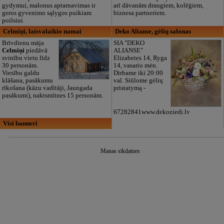
gydymui, malonus aptarnavimas ir
arī dāvanām draugiem, kolēģiem,
geros gyvenimo sąlygos puikiam
biznesa partneriem.
poilsiui.
Celmiņi, laisvalaikio namai
Deko Alianse, gėlių salonas
Brīvdienu māja
SIA "DEKO
Celmiņi
piedāvā
ALIANSE"
svinību vietu līdz
Elizabetes 14, Ryga
30 personām.
14, vasario mėn.
Viesību galdu
Dirbame iki 20:00
klāšana, pasākumu
val. Siūlome gėlių
rīkošana (kāzu vadītāji, Jaungada
pristatymą -
pasākumi), naktsmītnes 15 personām.
67282841www.dekoziedi.lv
Visi banneri
Manas sīkdatnes