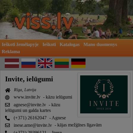
Ieškoti žemėlapyje
Ieškoti
Katalogas
Mano duomenys
Reklama
Invite, ielūgumi
Rīga, Latvija
www.invite.lv
- kāzu ielūgumi
agnese@invite.lv
- kāzu
ielūgumi un galda kartes
(+371) 26162047
- Agnese
inese.arne@invite.lv
- kājas mežģīnes līgavām
(+371) 29396121
- Inese