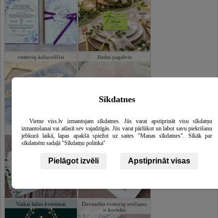
vestuvių keliaraiščiai
žiedas pagalvės
Sīkdatnes
Vietne viss.lv izmantojam sīkdatnes. Jūs varat apstiprināt visu sīkdatņu
izmantošanai vai atlasīt sev vajadzīgās. Jūs varat pārlūkot un labot savu piekrišanu
asmeninį šampano buteliai
Kalėdiniai atvirukai
jebkurā laikā, lapas apakšā spiežot uz saites "Manas sīkdatnes". Sīkāk par
sīkdatnēm sadaļā "Sīkdatņu politika"
Pielāgot izvēli
Apstiprināt visas
Vaikai šalies kvietimai
Dovanėlės vestuvių svečiams
ir kortelės