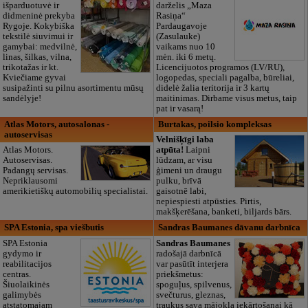
išparduotuvė ir
darželis „Maza
didmeninė prekyba
Rasiņa“
Rygoje. Kokybiška
Pardaugavoje
tekstilė siuvimui ir
(Zasulauke)
gamybai: medvilnė,
vaikams nuo 10
linas, šilkas, vilna,
mėn. iki 6 metų.
trikotažas ir kt.
Licencijuotos programos (LV/RU),
Kviečiame gyvai
logopedas, speciali pagalba, būreliai,
susipažinti su pilnu asortimentu mūsų
didelė žalia teritorija ir 3 kartų
sandėlyje!
maitinimas. Dirbame visus metus, taip
pat ir vasarą!
Atlas Motors, autosalonas -
Burtakas, poilsio kompleksas
autoservisas
Velnišķīgi laba
Atlas Motors.
atpūta!
Laipni
Autoservisas.
lūdzam, ar visu
Padangų servisas.
ģimeni un draugu
Nepriklausomi
pulku, brīvā
amerikietiškų automobilių specialistai.
gaisotnē labi,
nepiespiesti atpūsties. Pirtis,
makšķerēšana, banketi, biljards bārs.
SPA Estonia, spa viešbutis
Sandras Baumanes dāvanu darbnīca
SPA Estonia
Sandras Baumanes
gydymo ir
radošajā darbnīcā
reabilitacijos
var pasūtīt interjera
centras.
priekšmetus:
Šiuolaikinės
spoguļus, spilvenus,
galimybės
svečturus, gleznas,
atstatomajam
traukus sava mājokļa iekārtošanai kā