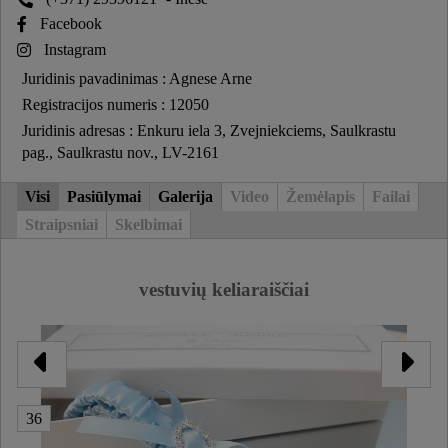
Facebook
Instagram
Juridinis pavadinimas : Agnese Arne
Registracijos numeris : 12050
Juridinis adresas : Enkuru iela 3, Zvejniekciems, Saulkrastu
pag., Saulkrastu nov., LV-2161
Visi
Pasiūlymai
Galerija
Video
Žemėlapis
Failai
Straipsniai
Skelbimai
vestuvių keliaraiščiai
36