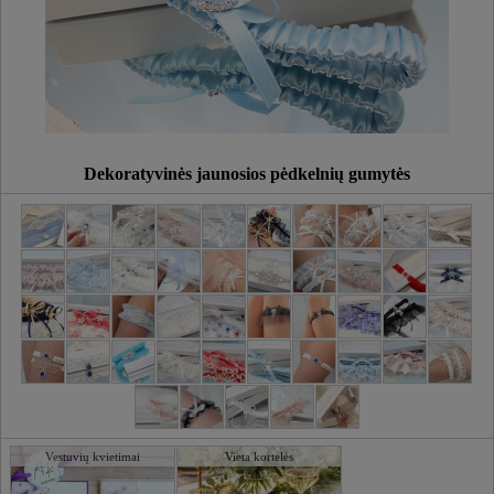
Dekoratyvinės jaunosios pėdkelnių gumytės
Vestuvių kvietimai
Vieta kortelės