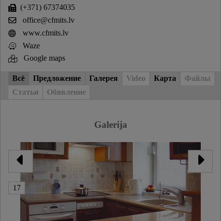
(+371) 67374035
office@cfmits.lv
www.cfmits.lv
Waze
Google maps
Всё
Предложение
Галерея
Video
Карта
Файлы
Статьи
Обявление
Galerija
17