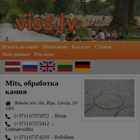
Искать на карте
Поисковик
Каталог
Статьи
Мои данные
Реклама
Mīts, обработка
камня
Bukultu iela 10a, Rīga, Latvija, LV-
1005
(+371) 67372972
- Birojs
(+371) 67372412
-
Grāmatvedība
(+371) 67374210
- Ražošana