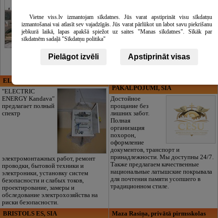
Vietne viss.lv izmantojam sīkdatnes. Jūs varat apstiprināt visu sīkdatņu
izmantošanai vai atlasīt sev vajadzīgās. Jūs varat pārlūkot un labot savu piekrišanu
jebkurā laikā, lapas apakšā spiežot uz saites "Manas sīkdatnes". Sīkāk par
sīkdatnēm sadaļā "Sīkdatņu politika"
Pielāgot izvēli
Apstiprināt visas
ELECTRIC ENERGY
CĒSU APBEDĪŠANAS
PAKALPOJUMI, SIA
"ELECTRIC
ENERGY Kandava"
Достойное
предлагает полный
прощание без
спектр
лишних забот.
Полная
организация
похорон,
оформление
документов, транспорт и
принадлежности. Мы доступны 24/7.
электромонтажных работ, ремонт
Также предлагаем качественные
проводки, бытовой техники и
национальные латышские покрывала
электроники, установку систем
для почтения памяти усопшего в
безопасности и слабых токов,
традиционном стиле.
проектирование, замеры и
обследование электрохозяйства на
риски безопасности.
BRISTOLS ES, SIA
Maza Rasiņa, privātā pirmsskolas