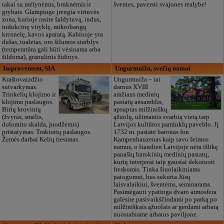
takai su mėlynėmis, bruknėmis ir
šventes, paversti svajones realybe!
grybais. Glampinge įrengta virtuvės
zona, kurioje rasite šaldytuvą, indus,
indukcinę viryklę, mikrobangų
krosnelę, kavos aparatą. Kabinoje yra
dušas, tualetas, oro šilumos siurblys
(temperatūra gali būti vėsinama arba
šildoma), granulinis židinys.
Improvement, SIA
Ungurmuiža, svečių namai
Kraštovaizdžio
Ungurmuiža – tai
sutvarkymas.
darnus XVIII
Trinkelių klojimo ir
amžiaus medinių
klojimo paslaugos.
pastatų ansamblis,
Birių krovinių
apsuptas milžiniškų
(žvyras, smėlis,
ąžuolų, užimantis svarbią vietą tarp
dolomito skalda, juodžemis)
Latvijos kultūros paminklų paveldo. Jį
pristatymas. Traktorių paslaugos.
1732 m. pastatė baronas fon
Žemės darbai Kelių tiesimas.
Kampenhauzenas kaip savo šeimos
namus, o šiandien Latvijoje nėra išlikę
panašių barokinių medinių pastatų,
kurių interjerai taip gausiai dekoruoti
freskomis. Tinka šiuolaikiniams
patogumui, bus sukurta Jūsų
laisvalaikiui, šventėms, seminarams.
Pasimėgauti ypatinga dvaro atmosfera
galėsite pasivaikščiodami po parką po
milžiniškais ąžuolais ar gerdami arbatą
nuostabiame arbatos paviljone.