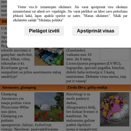
srovių ir apsaugos
transportas ir reikmenys. Dirbame 24/7.
sistemų įrengimą, projektavimą,
Taip pat siūlome autentiškus tautinius
Vietne viss.lv izmantojam sīkdatnes. Jūs varat apstiprināt visu sīkdatņu
matavimus bei elektros ūkio saugumo
latviškus užtiesalus velionio atminimui
izmantošanai vai atlasīt sev vajadzīgās. Jūs varat pārlūkot un labot savu piekrišanu
rizikos vertinimą.
pagerbti.
jebkurā laikā, lapas apakšā spiežot uz saites "Manas sīkdatnes". Sīkāk par
sīkdatnēm sadaļā "Sīkdatņu politika"
BRISTOLS ES, SIA
Maza Rasiņa, privātā pirmsskolas
izglītības iestāde
UAB „Bristols ES“
Pielāgot izvēli
Apstiprināt visas
– audinių
Privatus vaikų
išparduotuvė ir
darželis „Maza
didmeninė prekyba
Rasiņa“
Rygoje. Kokybiška
Pardaugavoje
tekstilė siuvimui ir
(Zasulauke)
gamybai: medvilnė,
vaikams nuo 10
linas, šilkas, vilna,
mėn. iki 6 metų.
trikotažas ir kt.
Licencijuotos programos (LV/RU),
Kviečiame gyvai
logopedas, speciali pagalba, būreliai,
susipažinti su pilnu asortimentu mūsų
didelė žalia teritorija ir 3 kartų
sandėlyje!
maitinimas. Dirbame visus metus, taip
pat ir vasarą!
Anemones, glamping
Ziedu Dīva, gėlių studija
Glamping
Kūrybingi ir su
Anemones yra
meile padaryti
nauja poilsio vieta
darbai,
Pliencieme 900m
džiuginantys širdį,
nuo jūros.
bet kokiai šventei ir
Glamping yra
kasdienai. Su
pušimis
malonumu galime
apaugusioje, žalioje, žydinčioje
padėti išpildyti
vietoje. Netoliese: pasivaikščiojimo
norus ir nuspalvinti