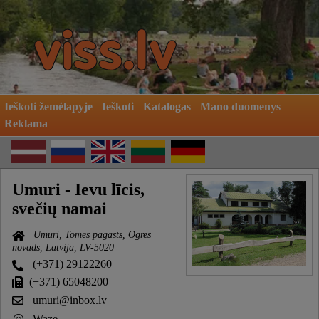
Ieškoti žemėlapyje
Ieškoti
Katalogas
Mano duomenys
Reklama
Umuri - Ievu līcis,
svečių namai
Umuri, Tomes pagasts, Ogres
novads, Latvija, LV-5020
(+371) 29122260
(+371) 65048200
umuri@inbox.lv
Waze