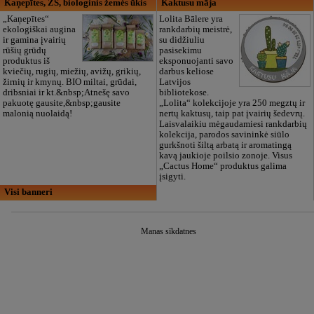
Kaņepītes, ZS, biologinis žemės ūkis
Kaktusu māja
„Kaņepītes“
Lolita Bālere yra
ekologiškai augina
rankdarbių meistrė,
ir gamina įvairių
su didžiuliu
rūšių grūdų
pasisekimu
produktus iš
eksponuojanti savo
kviečių, rugių, miežių, avižų, grikių,
darbus keliose
žirnių ir kmynų. BIO miltai, grūdai,
Latvijos
dribsniai ir kt.&nbsp;Atnešę savo
bibliotekose.
pakuotę gausite,&nbsp;gausite
„Lolita“ kolekcijoje yra 250 megztų ir
malonią nuolaidą!
nertų kaktusų, taip pat įvairių šedevrų.
Laisvalaikiu mėgaudamiesi rankdarbių
kolekcija, parodos savininkė siūlo
gurkšnoti šiltą arbatą ir aromatingą
kavą jaukioje poilsio zonoje. Visus
„Cactus Home“ produktus galima
įsigyti.
Visi banneri
Manas sīkdatnes