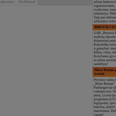
aipsniai
Skelbimai
pilnas laidotuv
organizavimas,
tvarkymas, trans
reikmenys. Dir
Taip pat siūlom
užtiesalus veli
BRISTOLS ES
UAB „Bristols 
audinių išpardu
didmeninė prek
Kokybiška tekst
ir gamybai: med
šilkas, vilna, tri
Kviečiame gyvai
su pilnu asort
sandėlyje!
Maza Rasiņa, p
iestāde
Privatus vaikų d
„Maza Rasiņa“
Pardaugavoje (
vaikams nuo 10
metų. Licenciju
programos (LV/
logopedas, spec
būreliai, didelė 
maitinimas. Dir
vasarą!