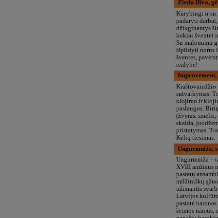
Ziedu Dīva, gėl
Kūrybingi ir su
padaryti darbai,
džiuginantys šir
kokiai šventei i
Su malonumu ga
išpildyti norus 
šventes, paverst
realybe!
Improvement,
Kraštovaizdžio
sutvarkymas. Tr
klojimo ir kloj
paslaugos. Biri
(žvyras, smėlis
skalda, juodžem
pristatymas. Tr
Kelių tiesimas.
Ungurmuiža, s
Ungurmuiža – t
XVIII amžiaus 
pastatų ansambl
milžiniškų ąžuo
užimantis svarbi
Latvijos kultūr
pastatė barona
šeimos namus, o