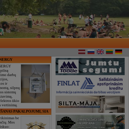
ENERGY
NERGY
 pilną
vimo darbų
cijos,
os ir
montą, silpnų
gos sistemų
ktavimą,
lektros ūkio
 vertinimą.
ĪŠANAS PAKALPOJUMI, SIA
eikinimas be
sčių. Mes
iskuo: