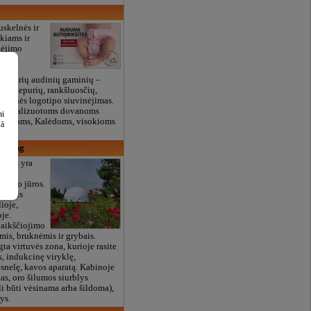
skelnės ir
kiams ir
nėjimo
as
t įvairių audinių gaminių –
šių, kepurių, rankšluosčių,
. Įmonės logotipo siuvinėjimas.
ersonalizuotoms dovanoms
ai
kštynoms, Kalėdoms, visokioms
šā
amping
ones yra
eta
m nuo jūros.
ušimis
ioje,
oje.
vaikščiojimo
mis, bruknėmis ir grybais.
ta virtuvės zona, kurioje rasite
s, indukcinę viryklę,
nelę, kavos aparatą. Kabinoje
tas, oro šilumos siurblys
li būti vėsinama arba šildoma),
ys.