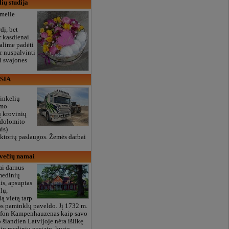
ių studija
 meile
dį, bet
r kasdienai.
lime padėti
ir nuspalvinti
i svajones
 SIA
inkelių
imo
ų krovinių
, dolomito
is)
aktorių paslaugos. Žemės darbai
večių namai
ai darnus
medinių
is, apsuptas
lų,
ą vietą tarp
os paminklų paveldo. Jį 1732 m.
s fon Kampenhauzenas kaip savo
 šiandien Latvijoje nėra išlikę