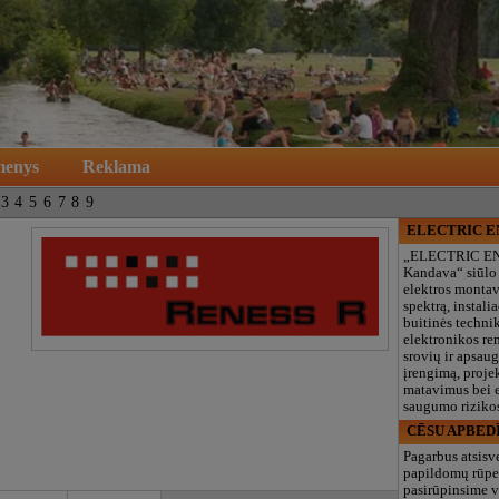
menys
Reklama
3
4
5
6
7
8
9
ELECTRIC 
„ELECTRIC E
Kandava“ siūlo
elektros monta
spektrą, instalia
buitinės technik
elektronikos re
srovių ir apsau
įrengimą, proje
matavimus bei e
saugumo rizikos
CĒSU APBED
Pagarbus atsisv
papildomų rūpe
pasirūpinsime v