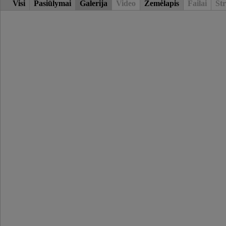
Visi
Pasiūlymai
Galerija
Video
Žemėlapis
Failai
Str