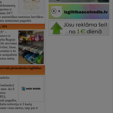
ių
 dokumentų
portas ir
bame 24/7.
e autentiškus tautinius latviškus
onio atminimui pagerbti.
, SIA
ES“ –
otuvė ir
yba Rygoje.
ilė siuvimui
vilnė, linas,
kotažas ir kt.
 susipažinti
imentu mūsų
rivātā pirmsskolas izglītības
arželis
Zasulauke)
 mėn. iki 6
otos
RU),
iali pagalba,
žalia teritorija ir 3 kartų
bame visus metus, taip pat ir