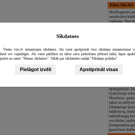
Elīna Sila Art
Medžiaginės sau
sauskelnės kūdi
vaikams. Siuvi
paslaugos.
Individualizuot
siuvinėjimas an
Sīkdatnes
marškinių, krep
prijuosčių ir kt
Siuvinėjimas p
Vietne viss.lv izmantojam sīkdatnes. Jūs varat apstiprināt visu sīkdatņu izmantošanai v
vestuvėms, kri
tlasīt sev vajadzīgās. Jūs varat pārlūkot un labot savu piekrišanu jebkurā laikā, lapas apak
šventėms ir kt.
piežot uz saites "Manas sīkdatnes". Sīkāk par sīkdatnēm sadaļā "Sīkdatņu politika"
Anemones, gl
Pielāgot izvēli
Apstiprināt visas
Glamping Anem
nauja poilsio vi
Pliencieme 900
Glamping yra p
apaugusioje, žal
žydinčioje viet
Netoliese: pasi
takai su mėlynė
Glampinge įreng
šaldytuvą, indu
mikrobangų kros
yra dušas, tuale
(temperatūra ga
granulinis židin