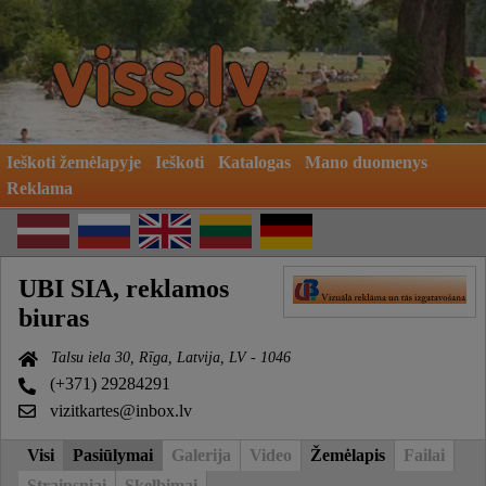
Ieškoti žemėlapyje
Ieškoti
Katalogas
Mano duomenys
Reklama
UBI SIA, reklamos
biuras
Talsu iela 30, Rīga, Latvija, LV - 1046
(+371) 29284291
vizitkartes@inbox.lv
Visi
Pasiūlymai
Galerija
Video
Žemėlapis
Failai
Straipsniai
Skelbimai