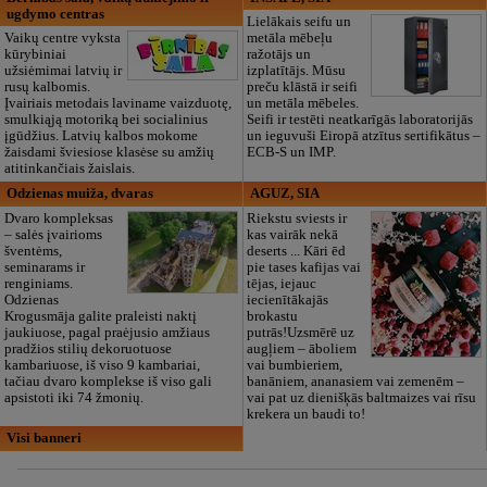
ugdymo centras
Lielākais seifu un
Vaikų centre vyksta
metāla mēbeļu
kūrybiniai
ražotājs un
užsiėmimai latvių ir
izplatītājs. Mūsu
rusų kalbomis.
preču klāstā ir seifi
Įvairiais metodais laviname vaizduotę,
un metāla mēbeles.
smulkiąją motoriką bei socialinius
Seifi ir testēti neatkarīgās laboratorijās
įgūdžius. Latvių kalbos mokome
un ieguvuši Eiropā atzītus sertifikātus –
žaisdami šviesiose klasėse su amžių
ECB-S un IMP.
atitinkančiais žaislais.
Odzienas muiža, dvaras
AGUZ, SIA
Dvaro kompleksas
Riekstu sviests ir
– salės įvairioms
kas vairāk nekā
šventėms,
deserts ... Kāri ēd
seminarams ir
pie tases kafijas vai
renginiams.
tējas, iejauc
Odzienas
iecienītākajās
Krogusmāja galite praleisti naktį
brokastu
jaukiuose, pagal praėjusio amžiaus
putrās!Uzsmērē uz
pradžios stilių dekoruotuose
augļiem – āboliem
kambariuose, iš viso 9 kambariai,
vai bumbieriem,
tačiau dvaro komplekse iš viso gali
banāniem, ananasiem vai zemenēm –
apsistoti iki 74 žmonių.
vai pat uz dienišķās baltmaizes vai rīsu
krekera un baudi to!
Visi banneri