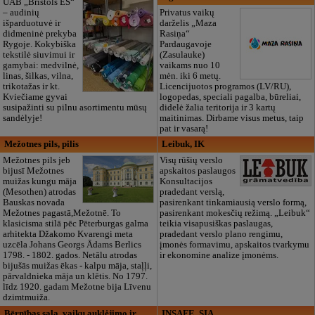
UAB „Bristols ES“
– audinių
Privatus vaikų
išparduotuvė ir
darželis „Maza
didmeninė prekyba
Rasiņa“
Rygoje. Kokybiška
Pardaugavoje
tekstilė siuvimui ir
(Zasulauke)
gamybai: medvilnė,
vaikams nuo 10
linas, šilkas, vilna,
mėn. iki 6 metų.
trikotažas ir kt.
Licencijuotos programos (LV/RU),
Kviečiame gyvai
logopedas, speciali pagalba, būreliai,
susipažinti su pilnu asortimentu mūsų
didelė žalia teritorija ir 3 kartų
sandėlyje!
maitinimas. Dirbame visus metus, taip
pat ir vasarą!
Mežotnes pils, pilis
Leibuk, IK
Mežotnes pils jeb
Visų rūšių verslo
bijusī Mežotnes
apskaitos paslaugos
muižas kungu māja
Konsultacijos
(Mesothen) atrodas
pradedant verslą,
Bauskas novada
pasirenkant tinkamiausią verslo formą,
Mežotnes pagastā,Mežotnē. To
pasirenkant mokesčių režimą. „Leibuk“
klasicisma stilā pēc Pēterburgas galma
teikia visapusiškas paslaugas,
arhitekta Džakomo Kvarengi meta
pradedant verslo plano rengimu,
uzcēla Johans Georgs Ādams Berlics
įmonės formavimu, apskaitos tvarkymu
1798. - 1802. gados. Netālu atrodas
ir ekonomine analize įmonėms.
bijušās muižas ēkas - kalpu māja, staļļi,
pārvaldnieka māja un klētis. No 1797.
līdz 1920. gadam Mežotne bija Līvenu
dzimtmuiža.
Bērnības sala, vaikų auklėjimo ir
INSAFE, SIA