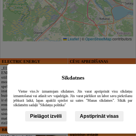
Leaflet
|
©
OpenStreetMap
contributors
ELECTRIC ENERGY
CĒSU APBEDĪŠANAS
PAKALPOJUMI, SIA
„ELECTRIC
ENERGY Kandava“
Pagarbus
Sīkdatnes
siūlo pilną elektros
atsisveikinimas be
montavimo darbų
papildomų
spektrą,
rūpesčių. Mes
instaliacijos,
pasirūpinsime
Vietne viss.lv izmantojam sīkdatnes. Jūs varat apstiprināt visu sīkdatņu
buitinės technikos
viskuo: pilnas
izmantošanai vai atlasīt sev vajadzīgās. Jūs varat pārlūkot un labot savu piekrišanu
ir elektronikos
laidotuvių
jebkurā laikā, lapas apakšā spiežot uz saites "Manas sīkdatnes". Sīkāk par
remontą, silpnų
organizavimas, dokumentų tvarkymas,
sīkdatnēm sadaļā "Sīkdatņu politika"
srovių ir apsaugos
transportas ir reikmenys. Dirbame 24/7.
sistemų įrengimą, projektavimą,
Taip pat siūlome autentiškus tautinius
Pielāgot izvēli
Apstiprināt visas
matavimus bei elektros ūkio saugumo
latviškus užtiesalus velionio atminimui
rizikos vertinimą.
pagerbti.
BRISTOLS ES, SIA
Maza Rasiņa, privātā pirmsskolas
izglītības iestāde