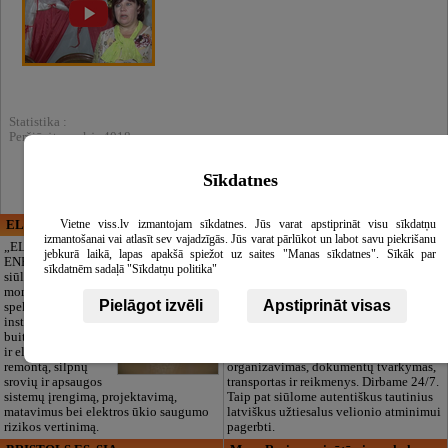
Statistika :
Peržiūrėta prekė: 4018
Sīkdatnes
Vietne viss.lv izmantojam sīkdatnes. Jūs varat apstiprināt visu sīkdatņu
ELECTRIC ENERGY
CĒSU APBEDĪŠANAS
izmantošanai vai atlasīt sev vajadzīgās. Jūs varat pārlūkot un labot savu piekrišanu
PAKALPOJUMI, SIA
„ELECTRIC
jebkurā laikā, lapas apakšā spiežot uz saites "Manas sīkdatnes". Sīkāk par
ENERGY Kandava“
Pagarbus
sīkdatnēm sadaļā "Sīkdatņu politika"
siūlo pilną elektros
atsisveikinimas be
montavimo darbų
papildomų
Pielāgot izvēli
Apstiprināt visas
spektrą,
rūpesčių. Mes
instaliacijos,
pasirūpinsime
buitinės technikos
viskuo: pilnas
ir elektronikos
laidotuvių
remontą, silpnų
organizavimas, dokumentų tvarkymas,
srovių ir apsaugos
transportas ir reikmenys. Dirbame 24/7.
sistemų įrengimą, projektavimą,
Taip pat siūlome autentiškus tautinius
matavimus bei elektros ūkio saugumo
latviškus užtiesalus velionio atminimui
rizikos vertinimą.
pagerbti.