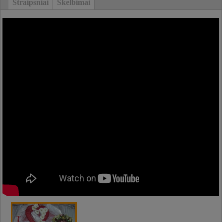
Straipsniai
Skelbimai