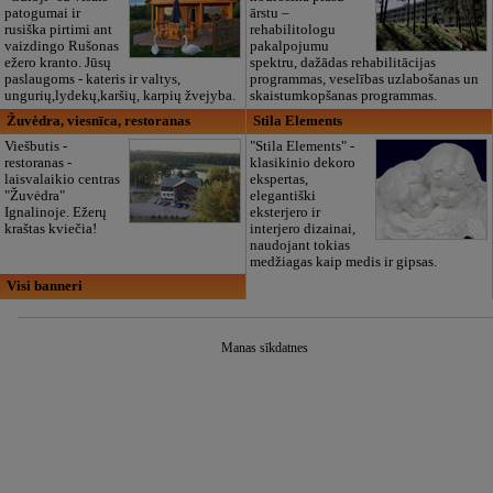
patogumai ir
ārstu –
rusiška pirtimi ant
rehabilitologu
vaizdingo Rušonas
pakalpojumu
ežero kranto. Jūsų
spektru, dažādas rehabilitācijas
paslaugoms - kateris ir valtys,
programmas, veselības uzlabošanas un
ungurių,lydekų,karšių, karpių žvejyba.
skaistumkopšanas programmas.
Žuvėdra, viesnīca, restoranas
Stila Elements
Viešbutis -
"Stila Elements" -
restoranas -
klasikinio dekoro
laisvalaikio centras
ekspertas,
"Žuvėdra"
elegantiški
Ignalinoje. Ežerų
eksterjero ir
kraštas kviečia!
interjero dizainai,
naudojant tokias
medžiagas kaip medis ir gipsas.
Visi banneri
Manas sīkdatnes