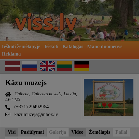
Ieškoti žemėlapyje
Ieškoti
Katalogas
Mano duomenys
Reklama
Kāzu muzejs
Gulbene, Gulbenes novads, Latvija,
LV-4425
(+371) 29492964
kazumuzejs@inbox.lv
Visi
Pasiūlymai
Galerija
Video
Žemėlapis
Failai