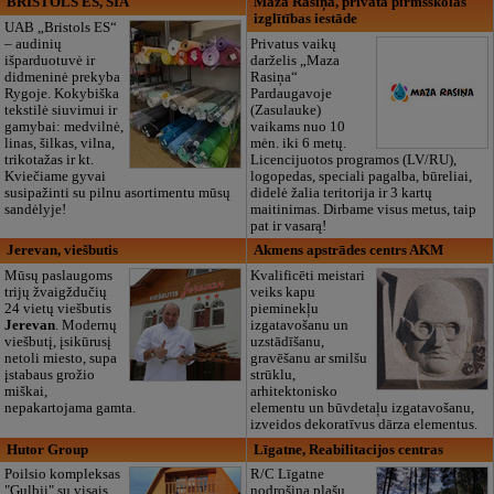
BRISTOLS ES, SIA
Maza Rasiņa, privātā pirmsskolas
izglītības iestāde
UAB „Bristols ES“
– audinių
Privatus vaikų
išparduotuvė ir
darželis „Maza
didmeninė prekyba
Rasiņa“
Rygoje. Kokybiška
Pardaugavoje
tekstilė siuvimui ir
(Zasulauke)
gamybai: medvilnė,
vaikams nuo 10
linas, šilkas, vilna,
mėn. iki 6 metų.
trikotažas ir kt.
Licencijuotos programos (LV/RU),
Kviečiame gyvai
logopedas, speciali pagalba, būreliai,
susipažinti su pilnu asortimentu mūsų
didelė žalia teritorija ir 3 kartų
sandėlyje!
maitinimas. Dirbame visus metus, taip
pat ir vasarą!
Jerevan, viešbutis
Akmens apstrādes centrs AKM
Mūsų paslaugoms
Kvalificēti meistari
trijų žvaigždučių
veiks kapu
24 vietų viešbutis
pieminekļu
Jerevan
. Modernų
izgatavošanu un
viešbutį, įsikūrusį
uzstādīšanu,
netoli miesto, supa
gravēšanu ar smilšu
įstabaus grožio
strūklu,
miškai,
arhitektonisko
nepakartojama gamta.
elementu un būvdetaļu izgatavošanu,
izveidos dekoratīvus dārza elementus.
Hutor Group
Līgatne, Reabilitacijos centras
Poilsio kompleksas
R/C Līgatne
"Gulbji" su visais
nodrošina plašu