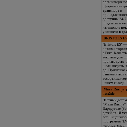
организация п
оформление до
транспорт и
принадлежнос
доступны 24/7
предлагаем ка
латышские пок
усопшего в тр
BRISTOLS ES
"Bristols ES" —
оптовая торгов
в Риге. Качест
текстиль для ш
производства: 
шелк, шерсть, 
др. Приглашае
ознакомиться 
ассортиментом
нашем складе!
Maza Rasiņa, p
iestāde
Частный детск
“Maza Rasiņa” 
Пардаугаве (За
детей от 10 ме
лет. Лицензир
программы (LV
логопед, спец