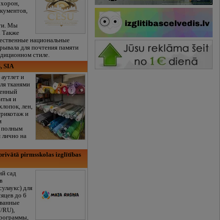
охорон,
кументов,
ти. Мы
. Также
чественные национальные
рывала для почтения памяти
адиционном стиле.
, SIA
 аутлет и
ля тканями
венный
итья и
хлопок, лен,
трикотаж и
м
с полным
 лично на
rivātā pirmsskolas izglītības
ий сад
в
сулаукс) для
сяцев до 6
ованные
/RU),
программы,