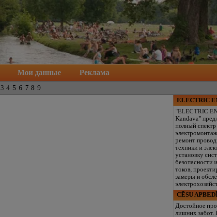
Мои данные
Реклама
3
4
5
6
7
8
9
ELECTRIC 
"ELECTRIC E
Kandava" пред
полный спектр
электромонтаж
ремонт провод
техники и элек
установку сис
безопасности 
токов, проекти
замеры и обсл
электрохозяйст
CĒSU APBED
Достойное про
лишних забот.