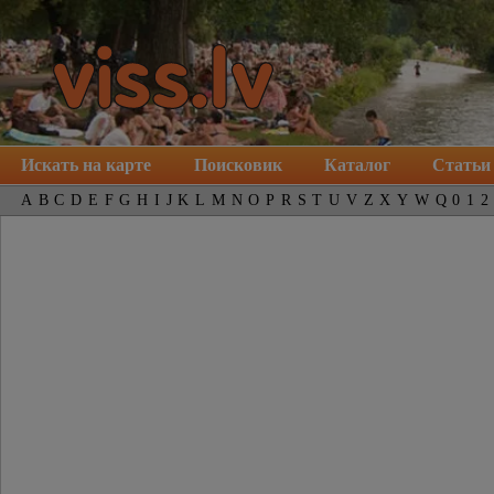
Искать на карте
Поисковик
Каталог
Статьи
A
B
C
D
E
F
G
H
I
J
K
L
M
N
O
P
R
S
T
U
V
Z
X
Y
W
Q
0
1
2