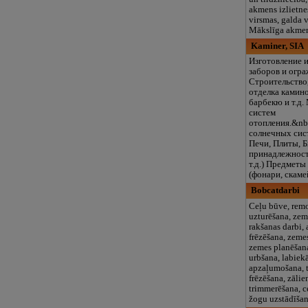
akmens izlietne
virsmas, galda 
Mākslīga akmen
Kaminer, SIA
Изготовление 
заборов и огр
Строительство,
отделка камино
барбекю и т.д
систем
отопления.&n
солнечных сис
Печи, Плиты, 
принадлежности
т.д.) Предметы
(фонари, скамей
Bobcatdarbi
Ceļu būve, remo
uzturēšana, zem
rakšanas darbi,
frēzēšana, zemes
zemes planēšan
urbšana, labiek
apzaļumošana, t
frēzēšana, zālie
trimmerēšana, c
žogu uzstādīša