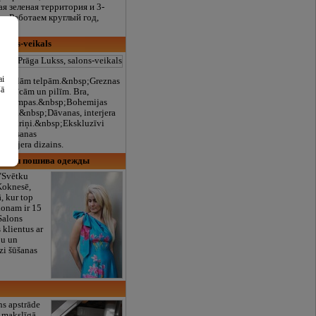
я зеленая территория и 3-
е. Работаем круглый год,
alons-veikals
a
ai
s nelielām telpām.&nbsp;Greznas
šā
viesnīcām un pilīm. Bra,
lda lampas.&nbsp;Bohemijas
 trauki.&nbsp;Dāvanas, interjera
a piekariņi.&nbsp;Ekskluzīvi
aismosanas
nterjera dizains.
 салон пошива одежды
 "Svētku
Koknesē,
, kur top
lonam ir 15
Salons
 klientus ar
bu un
zi šūšanas
s apstrāde
, makslīgā