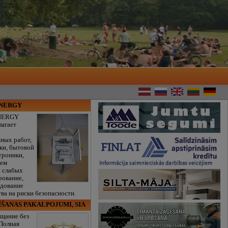
ENERGY
NERGY
лагает
ных работ,
ки, бытовой
троники,
тем
и слабых
рование,
едование
ва на риски безопасности.
ĪŠANAS PAKALPOJUMI, SIA
щание без
 Полная