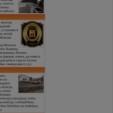
s, virutves
virsmas.
s mēbeles.
и монтаж
аждений.
 установка и
в, печей,
. Монтаж
bsp;Монтаж
тем. Камины,
Биокамины, Печные
 (дверки, плиты, духовки и
 для дома и сада из чугуна
ки, сковородки и т.д.)
nts,
es un
 augsnes
 aerācija,
a, zemes
ārtošana,
eritoriju uzkopšana, ledus
na aerācija, vertikulēšana,
elmu frēzēšana un izrakšana,
na