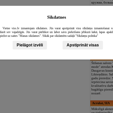
кружки, больша
разовое питани
включая лето!
Prāga Lukss, s
Sīkdatnes
Plaša sortiment
kristāla lustras.
Vietne viss.lv izmantojam sīkdatnes. Jūs varat apstiprināt visu sīkdatņu izmantošanai v
Kristāla lustra
tlasīt sev vajadzīgās. Jūs varat pārlūkot un labot savu piekrišanu jebkurā laikā, lapas apak
lustras mājam, 
piežot uz saites "Manas sīkdatnes". Sīkāk par sīkdatnēm sadaļā "Sīkdatņu politika"
stāvlampas, ga
stikls, kristāla
preces, kristāl
Pielāgot izvēli
Apstiprināt visas
dizaina un izg
projekti.&nbsp;I
Svētku mode,
Šūšanas salons
mode" atrodas 
Daugavas krastā
Likteņdārzs. Sa
gadu pieredze. 
iepriecina savus
kvalitatīvu dar
bagātīgu piered
nozarē.
Acrulat, SIA
Mākslīgā akmen
un tirdzniecība