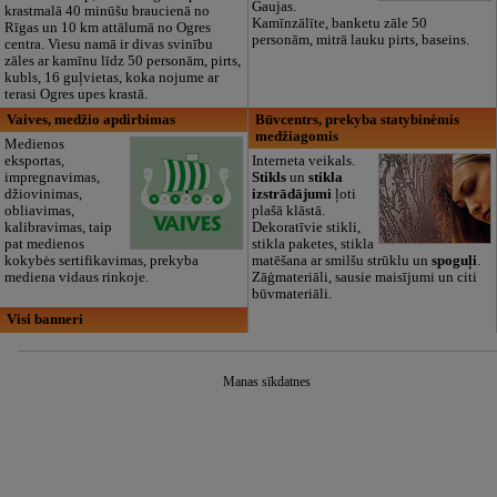
Gaujas.
krastmalā 40 minūšu braucienā no
Kamīnzālīte, banketu zāle 50
Rīgas un 10 km attālumā no Ogres
personām, mitrā lauku pirts, baseins.
centra. Viesu namā ir divas svinību
zāles ar kamīnu līdz 50 personām, pirts,
kubls, 16 guļvietas, koka nojume ar
terasi Ogres upes krastā.
Vaives, medžio apdirbimas
Būvcentrs, prekyba statybinėmis
medžiagomis
Medienos
eksportas,
Interneta veikals.
impregnavimas,
Stikls
un
stikla
džiovinimas,
izstrādājumi
ļoti
obliavimas,
plašā klāstā.
kalibravimas, taip
Dekoratīvie stikli,
pat medienos
stikla paketes, stikla
kokybės sertifikavimas, prekyba
matēšana ar smilšu strūklu un
spoguļi
.
mediena vidaus rinkoje.
Zāģmateriāli, sausie maisījumi un citi
būvmateriāli.
Visi banneri
Manas sīkdatnes