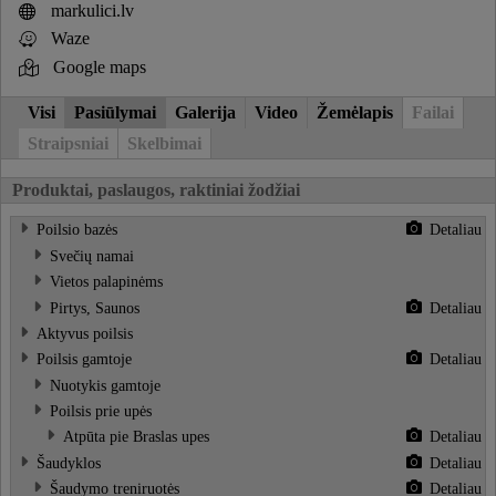
markulici.lv
Waze
Google maps
Visi
Pasiūlymai
Galerija
Video
Žemėlapis
Failai
Straipsniai
Skelbimai
Produktai, paslaugos, raktiniai žodžiai
Poilsio bazės
Detaliau
Svečių namai
Vietos palapinėms
Pirtys, Saunos
Detaliau
Aktyvus poilsis
Poilsis gamtoje
Detaliau
Nuotykis gamtoje
Poilsis prie upės
Atpūta pie Braslas upes
Detaliau
Šaudyklos
Detaliau
Šaudymo treniruotės
Detaliau