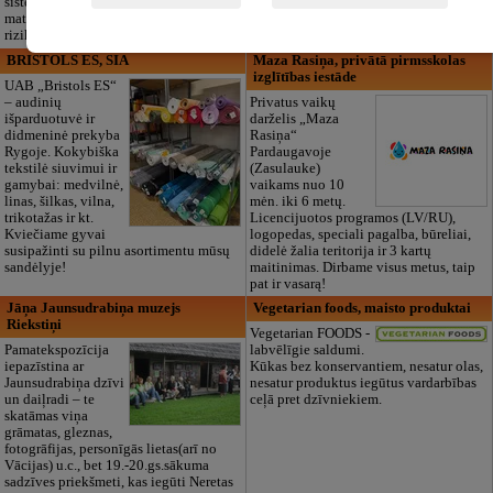
sistemų įrengimą, projektavimą,
Taip pat siūlome autentiškus tautinius
matavimus bei elektros ūkio saugumo
latviškus užtiesalus velionio atminimui
rizikos vertinimą.
pagerbti.
BRISTOLS ES, SIA
Maza Rasiņa, privātā pirmsskolas
izglītības iestāde
UAB „Bristols ES“
– audinių
Privatus vaikų
išparduotuvė ir
darželis „Maza
didmeninė prekyba
Rasiņa“
Rygoje. Kokybiška
Pardaugavoje
tekstilė siuvimui ir
(Zasulauke)
gamybai: medvilnė,
vaikams nuo 10
linas, šilkas, vilna,
mėn. iki 6 metų.
trikotažas ir kt.
Licencijuotos programos (LV/RU),
Kviečiame gyvai
logopedas, speciali pagalba, būreliai,
susipažinti su pilnu asortimentu mūsų
didelė žalia teritorija ir 3 kartų
sandėlyje!
maitinimas. Dirbame visus metus, taip
pat ir vasarą!
Jāņa Jaunsudrabiņa muzejs
Vegetarian foods, maisto produktai
Riekstiņi
Vegetarian FOODS -
Pamatekspozīcija
labvēlīgie saldumi.
iepazīstina ar
Kūkas bez konservantiem, nesatur olas,
Jaunsudrabiņa dzīvi
nesatur produktus iegūtus vardarbības
un daiļradi – te
ceļā pret dzīvniekiem.
skatāmas viņa
grāmatas, gleznas,
fotogrāfijas, personīgās lietas(arī no
Vācijas) u.c., bet 19.-20.gs.sākuma
sadzīves priekšmeti, kas iegūti Neretas