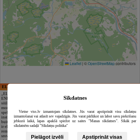
Leaflet
|
©
OpenStreetMap
contributors
ELECTRIC ENERGY
CĒSU APBEDĪŠANAS
PAKALPOJUMI, SIA
„ELECTRIC
Sīkdatnes
ENERGY Kandava“
Pagarbus
siūlo pilną elektros
atsisveikinimas be
montavimo darbų
papildomų
Vietne viss.lv izmantojam sīkdatnes. Jūs varat apstiprināt visu sīkdatņu
spektrą,
rūpesčių. Mes
izmantošanai vai atlasīt sev vajadzīgās. Jūs varat pārlūkot un labot savu piekrišanu
instaliacijos,
pasirūpinsime
jebkurā laikā, lapas apakšā spiežot uz saites "Manas sīkdatnes". Sīkāk par
buitinės technikos
viskuo: pilnas
sīkdatnēm sadaļā "Sīkdatņu politika"
ir elektronikos
laidotuvių
remontą, silpnų
organizavimas, dokumentų tvarkymas,
srovių ir apsaugos
transportas ir reikmenys. Dirbame 24/7.
Pielāgot izvēli
Apstiprināt visas