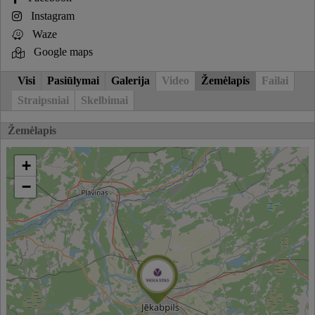
Instagram
Waze
Google maps
Visi
Pasiūlymai
Galerija
Video
Žemėlapis
Failai
Straipsniai
Skelbimai
Žemėlapis
+
−