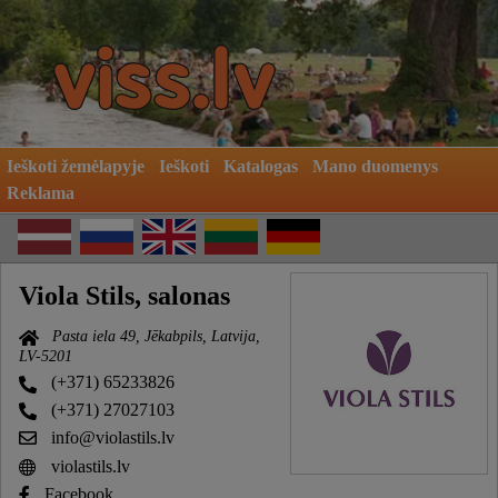
Ieškoti žemėlapyje
Ieškoti
Katalogas
Mano duomenys
Reklama
Viola Stils, salonas
Pasta iela 49, Jēkabpils, Latvija,
LV-5201
(+371) 65233826
(+371) 27027103
info@violastils.lv
violastils.lv
Facebook