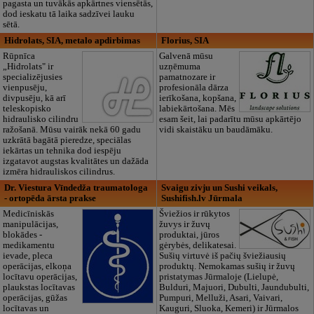
pagasta un tuvākās apkārtnes viensētās,
dod ieskatu tā laika sadzīvei lauku
sētā.
Hidrolats, SIA, metalo apdirbimas
Florius, SIA
Rūpnīca
Galvenā mūsu
„Hidrolats" ir
uzņēmuma
specializējusies
pamatnozare ir
vienpusēju,
profesionāla dārza
divpusēju, kā arī
ierīkošana, kopšana,
teleskopisko
labiekārtošana. Mēs
hidraulisko cilindru
esam šeit, lai padarītu mūsu apkārtējo
ražošanā. Mūsu vairāk nekā 60 gadu
vidi skaistāku un baudāmāku.
uzkrātā bagātā pieredze, speciālas
iekārtas un tehnika dod iespēju
izgatavot augstas kvalitātes un dažāda
izmēra hidrauliskos cilindrus.
Dr. Viestura Vīndedža traumatologa
Svaigu zivju un Sushi veikals,
- ortopēda ārsta prakse
Sushifish.lv Jūrmala
Medicīniskās
Šviežios ir rūkytos
manipulācijas,
žuvys ir žuvų
blokādes -
produktai, jūros
medikamentu
gėrybės, delikatesai.
ievade, pleca
Sušių virtuvė iš pačių šviežiausių
operācijas, elkoņa
produktų. Nemokamas sušių ir žuvų
locītavu operācijas,
pristatymas Jūrmaloje (Lielupė,
plaukstas locītavas
Bulduri, Majuori, Dubulti, Jaundubulti,
operācijas, gūžas
Pumpuri, Melluži, Asari, Vaivari,
locītavas un
Kauguri, Sluoka, Kemeri) ir Jūrmalos