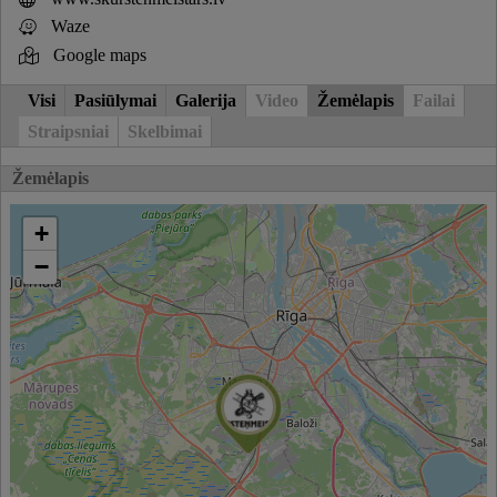
Waze
Google maps
Visi
Pasiūlymai
Galerija
Video
Žemėlapis
Failai
Straipsniai
Skelbimai
Žemėlapis
+
−