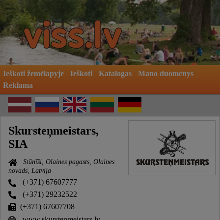
Ieškoti žemėlapyje
Ieškoti
Katalogas
Mano duomenys
Reklama
Skursteņmeistars,
SIA
Stūnīši, Olaines pagasts, Olaines
novads, Latvija
(+371) 67607777
(+371) 29232522
(+371) 67607708
www.skurstenmeistars.lv