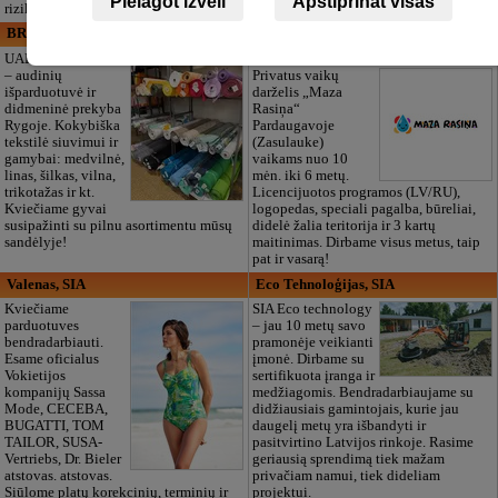
Pielāgot izvēli
Apstiprināt visas
rizikos vertinimą.
pagerbti.
BRISTOLS ES, SIA
Maza Rasiņa, privātā pirmsskolas
izglītības iestāde
UAB „Bristols ES“
– audinių
Privatus vaikų
išparduotuvė ir
darželis „Maza
didmeninė prekyba
Rasiņa“
Rygoje. Kokybiška
Pardaugavoje
tekstilė siuvimui ir
(Zasulauke)
gamybai: medvilnė,
vaikams nuo 10
linas, šilkas, vilna,
mėn. iki 6 metų.
trikotažas ir kt.
Licencijuotos programos (LV/RU),
Kviečiame gyvai
logopedas, speciali pagalba, būreliai,
susipažinti su pilnu asortimentu mūsų
didelė žalia teritorija ir 3 kartų
sandėlyje!
maitinimas. Dirbame visus metus, taip
pat ir vasarą!
Valenas, SIA
Eco Tehnoloģijas, SIA
Kviečiame
SIA Eco technology
parduotuves
– jau 10 metų savo
bendradarbiauti.
pramonėje veikianti
Esame oficialus
įmonė. Dirbame su
Vokietijos
sertifikuota įranga ir
kompanijų Sassa
medžiagomis. Bendradarbiaujame su
Mode, CECEBA,
didžiausiais gamintojais, kurie jau
BUGATTI, TOM
daugelį metų yra išbandyti ir
TAILOR, SUSA-
pasitvirtino Latvijos rinkoje. Rasime
Vertriebs, Dr. Bieler
geriausią sprendimą tiek mažam
atstovas. atstovas.
privačiam namui, tiek dideliam
Siūlome platų korekcinių, terminių ir
projektui.