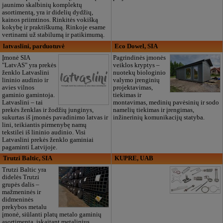
jaunimo skalbinių komplektų
asortimentą, yra ir didelių dydžių,
kainos priimtinos. Rinkitės vokišką
kokybę ir praktiškumą. Rinkoje esame
vertinami už stabilumą ir patikimumą.
latvaslini, parduotuvė
Eco Dowel, SIA
Įmonė SIA
Pagrindinės įmonės
"LatvAS" yra prekės
veiklos kryptys –
ženklo Latvaslini
nuotekų biologinio
lininio audinio ir
valymo įrenginių
avies vilnos
projektavimas,
gaminio gamintoja.
tiekimas ir
Latvaslini – tai
montavimas, medinių pavėsinių ir sodo
prekės ženklas ir žodžių junginys,
namelių tiekimas ir įrengimas,
sukurtas iš įmonės pavadinimo latvas ir
inžinerinių komunikacijų statyba.
lini, teikiantis pirmenybę namų
tekstilei iš lininio audinio. Visi
Latvaslini prekės ženklo gaminiai
pagaminti Latvijoje.
Trutzi Baltic, SIA
KUPRE, UAB
Trutzi Baltic yra
didelės Trutzi
grupės dalis –
mažmeninės ir
didmeninės
prekybos metalu
įmonė, siūlanti platų metalo gaminių
asortimentą, įskaitant metalinius