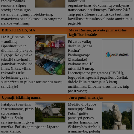
ir elektronikos
laidotuvių
remontą, silpnų
organizavimas, dokumentų tvarkymas,
srovių ir apsaugos
transportas ir reikmenys. Dirbame 24/7.
sistemų įrengimą, projektavimą,
Taip pat siūlome autentiškus tautinius
matavimus bei elektros ūkio saugumo
latviškus užtiesalus velionio atminimui
rizikos vertinimą.
pagerbti.
BRISTOLS ES, SIA
Maza Rasiņa, privātā pirmsskolas
izglītības iestāde
UAB „Bristols ES“
– audinių
Privatus vaikų
išparduotuvė ir
darželis „Maza
didmeninė prekyba
Rasiņa“
Rygoje. Kokybiška
Pardaugavoje
tekstilė siuvimui ir
(Zasulauke)
gamybai: medvilnė,
vaikams nuo 10
linas, šilkas, vilna,
mėn. iki 6 metų.
trikotažas ir kt.
Licencijuotos programos (LV/RU),
Kviečiame gyvai
logopedas, speciali pagalba, būreliai,
susipažinti su pilnu asortimentu mūsų
didelė žalia teritorija ir 3 kartų
sandėlyje!
maitinimas. Dirbame visus metus, taip
pat ir vasarą!
Upmaļi, iškilmių namai
Jura putni, muziejus
Patalpos šventėms
Medžio drožybos
ir seminarams, pirtis
muziejuje "Jura
su baseinu ir
Putni" galite
židiniu. Stalų
pamatyti gerves -
serviravimas ir gyva
meilės, harmonijos,
muzika. Poilsis gamtoje ant Ligatne
ištikimybės simbolį,
upės kranto.
ir amžinybę; pelėdą