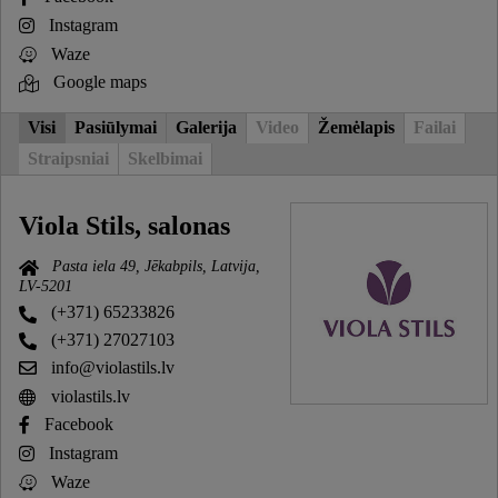
Instagram
Waze
Google maps
Visi
Pasiūlymai
Galerija
Video
Žemėlapis
Failai
Straipsniai
Skelbimai
Viola Stils, salonas
Pasta iela 49, Jēkabpils, Latvija,
LV-5201
(+371) 65233826
(+371) 27027103
info@violastils.lv
violastils.lv
Facebook
Instagram
Waze