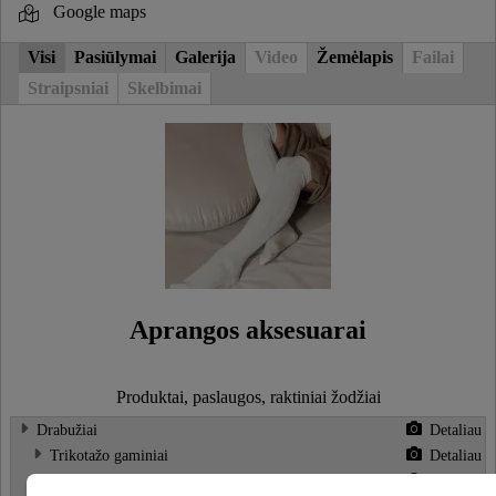
Google maps
Visi
Pasiūlymai
Galerija
Video
Žemėlapis
Failai
Straipsniai
Skelbimai
Aprangos aksesuarai
Produktai, paslaugos, raktiniai žodžiai
Drabužiai
Detaliau
Trikotažo gaminiai
Detaliau
Moteriški drabužiai
Detaliau