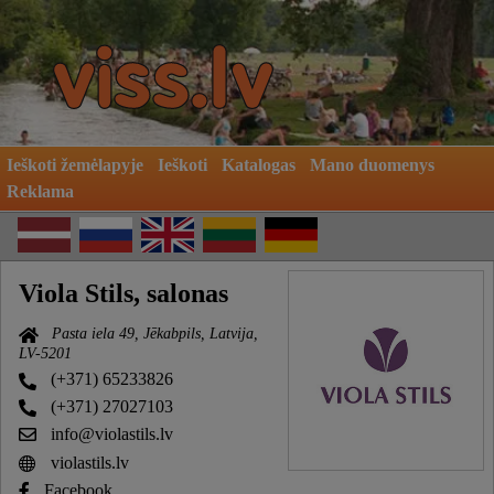
Ieškoti žemėlapyje
Ieškoti
Katalogas
Mano duomenys
Reklama
Viola Stils, salonas
Pasta iela 49, Jēkabpils, Latvija,
LV-5201
(+371) 65233826
(+371) 27027103
info@violastils.lv
violastils.lv
Facebook