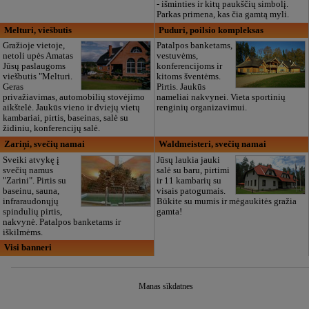
- išminties ir kitų paukščių simbolį.
Parkas primena, kas čia gamtą myli.
Melturi, viešbutis
Puduri, poilsio kompleksas
Gražioje vietoje,
Patalpos banketams,
netoli upės Amatas
vestuvėms,
Jūsų paslaugoms
konferencijoms ir
viešbutis "Melturi.
kitoms šventėms.
Geras
Pirtis. Jaukūs
privažiavimas, automobilių stovėjimo
nameliai nakvynei. Vieta sportinių
aikštelė. Jaukūs vieno ir dviejų vietų
renginių organizavimui.
kambariai, pirtis, baseinas, salė su
židiniu, konferencijų salė.
Zariņi, svečių namai
Waldmeisteri, svečių namai
Sveiki atvykę į
Jūsų laukia jauki
svečių namus
salė su baru, pirtimi
"Zarini". Pirtis su
ir 11 kambarių su
baseinu, sauna,
visais patogumais.
infraraudonųjų
Būkite su mumis ir mėgaukitės gražia
spindulių pirtis,
gamta!
nakvynė. Patalpos banketams ir
iškilmėms.
Visi banneri
Manas sīkdatnes