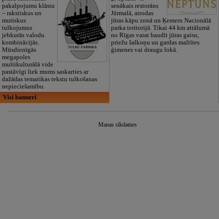
pakalpojumu klāstu
senākais restorāns
– rakstiskus un
Jūrmalā, atrodas
mutiskus
jūras kāpu zonā un Ķemeru Nacionālā
tulkojumus
parka teritorijā. Tikai 44 km attālumā
jebkurās valodu
no Rīgas varat baudīt jūras gaisu,
kombinācijās.
priežu šalkoņu un gardas maltītes
Mūsdienīgās
ģimenes vai draugu lokā.
megapoles
multikulturālā vide
pastāvīgi liek mums saskarties ar
dažādas tematikas tekstu tulkošanas
nepieciešamību.
Visi banneri
Manas sīkdatnes