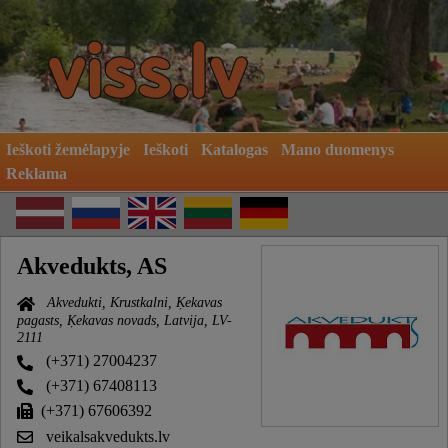
Ieškoti žemėlapyje
Ieškoti
Katalogas
Mano duomenys
Reklama
Akvedukts, AS
Akvedukti, Krustkalni, Ķekavas
pagasts, Ķekavas novads, Latvija, LV-
2111
(+371) 27004237
(+371) 67408113
(+371) 67606392
veikalsakvedukts.lv