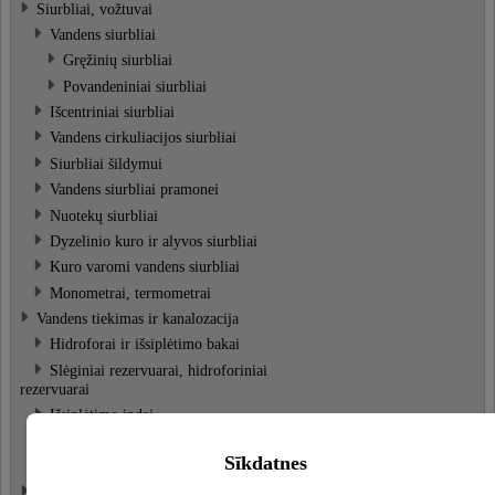
Siurbliai, vožtuvai
Vandens siurbliai
Gręžinių siurbliai
Povandeniniai siurbliai
Išcentriniai siurbliai
Vandens cirkuliacijos siurbliai
Siurbliai šildymui
Vandens siurbliai pramonei
Nuotekų siurbliai
Dyzelinio kuro ir alyvos siurbliai
Kuro varomi vandens siurbliai
Monometrai, termometrai
Vandens tiekimas ir kanalozacija
Hidroforai ir išsiplėtimo bakai
Slėginiai rezervuarai, hidroforiniai
rezervuarai
Išsiplėtimo indai
Polietileno talpyklos
Sīkdatnes
Vandens šildytuvai
Apšildymo įranga