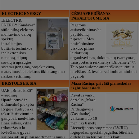
ELECTRIC ENERGY
CĒSU APBEDĪŠANAS
PAKALPOJUMI, SIA
„ELECTRIC
ENERGY Kandava“
Pagarbus
siūlo pilną elektros
atsisveikinimas be
montavimo darbų
papildomų
spektrą,
rūpesčių. Mes
instaliacijos,
pasirūpinsime
buitinės technikos
viskuo: pilnas
ir elektronikos
laidotuvių
remontą, silpnų
organizavimas, dokumentų tvarkymas,
srovių ir apsaugos
transportas ir reikmenys. Dirbame 24/7.
sistemų įrengimą, projektavimą,
Taip pat siūlome autentiškus tautinius
matavimus bei elektros ūkio saugumo
latviškus užtiesalus velionio atminimui
rizikos vertinimą.
pagerbti.
BRISTOLS ES, SIA
Maza Rasiņa, privātā pirmsskolas
izglītības iestāde
UAB „Bristols ES“
– audinių
Privatus vaikų
išparduotuvė ir
darželis „Maza
didmeninė prekyba
Rasiņa“
Rygoje. Kokybiška
Pardaugavoje
tekstilė siuvimui ir
(Zasulauke)
gamybai: medvilnė,
vaikams nuo 10
linas, šilkas, vilna,
mėn. iki 6 metų.
trikotažas ir kt.
Licencijuotos programos (LV/RU),
Kviečiame gyvai
logopedas, speciali pagalba, būreliai,
susipažinti su pilnu asortimentu mūsų
didelė žalia teritorija ir 3 kartų