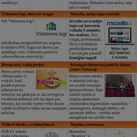
sandėlyje!
maitinimas. Dirbame visus metus, taip
pat ir vasarą!
Vidzemes logi, durys ir langai
Mozello, mājas lapu izstrāde
SIA "Vidzemes logi"
Izveido savu mājas
lapu vai interneta
veikalu 5 minūtēs,
bez maksas.
Ātri,
viegli, profesionāli.
ražo&nbsp;energoefektīvus, augstas
Šis ir vislabākais
kvalitātes PVC logus un durvis par
piedāvājums gan
samērīgu cenu. Uzticams partneris
Latvijā gan pasaulē.
celtniecībā un renovācijā.
Izmēģini tagad!
Bērnu sala, vaikų prekės
Kristīgais bērnu un jauniešu dienas
centrs Timotejs
Bērnu preču veikals
«Bērnu sala» ir
Bērnu centra mērķis
veikals, kurš
ir atbalstīt trūcīgo
piedāvā preces
un sociāli izstumto
zīdaiņiem un
ģimeņu bērnus. Šajā
bērniem, un gādā par to, lai atvieglotu
centrā viņiem ir
vecākiem ikdienas soli un rūpes par
iespēja apmierināt
bērniņu, lai vecāki varētu veltīt daudz
elementāras higiēniskās vajadzības –
vairāk kvalitatīva laika savam mazajam
nomazgāties, izmazgāt drēbes, arī
mīlulim.
apmainīt drēbes – netīrās atdot
mazgāšanā un uzvilkt tīras.
Tulku Fabrika, vertimų biuras
Neptūns, restoranas
ZTB.LV sniedz
Restorāns
plašu tulkošanas
„Neptūns” ir