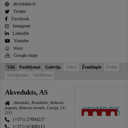
akvedukts.lv
Twitter
Facebook
Instagram
Linkedin
Youtube
Waze
Google maps
Visi
Pasiūlymai
Galerija
Video
Žemėlapis
Failai
Straipsniai
Skelbimai
Akvedukts, AS
Akvedukti, Krustkalni, Ķekavas
pagasts, Ķekavas novads, Latvija, LV-
2111
(+371) 27004237
(+371) 67408113