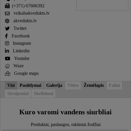
(+371) 67606392
veikalsakvedukts.lv
akvedukts.lv
Twitter
Facebook
Instagram
Linkedin
Youtube
Waze
Google maps
Visi
Pasiūlymai
Galerija
Video
Žemėlapis
Failai
Straipsniai
Skelbimai
Kuro varomi vandens siurbliai
Produktai, paslaugos, raktiniai žodžiai