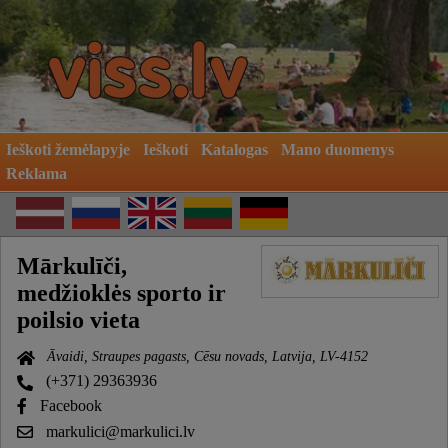
Ieškoti žemėlapyje
Ieškoti
Katalogas
Mano duomenys
Reklama
Mārkulīči,
medžioklės sporto ir
poilsio vieta
Āvaidi, Straupes pagasts, Cēsu novads, Latvija, LV-4152
(+371) 29363936
Facebook
markulici@markulici.lv