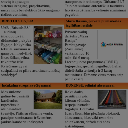
srovių ir apsaugos
transportas ir reikmenys. Dirbame 24/7.
sistemų įrengimą, projektavimą,
Taip pat siūlome autentiškus tautinius
matavimus bei elektros ūkio saugumo
latviškus užtiesalus velionio atminimui
rizikos vertinimą.
pagerbti.
BRISTOLS ES, SIA
Maza Rasiņa, privātā pirmsskolas
izglītības iestāde
UAB „Bristols ES“
– audinių
Privatus vaikų
išparduotuvė ir
darželis „Maza
didmeninė prekyba
Rasiņa“
Rygoje. Kokybiška
Pardaugavoje
tekstilė siuvimui ir
(Zasulauke)
gamybai: medvilnė,
vaikams nuo 10
linas, šilkas, vilna,
mėn. iki 6 metų.
trikotažas ir kt.
Licencijuotos programos (LV/RU),
Kviečiame gyvai
logopedas, speciali pagalba, būreliai,
susipažinti su pilnu asortimentu mūsų
didelė žalia teritorija ir 3 kartų
sandėlyje!
maitinimas. Dirbame visus metus, taip
pat ir vasarą!
Inčukalna strops, svečių namai
DUNENSE, odiniai aksesuarai
Mes siūlome
Roku darbs,
galimybę pamiršti
pasūtījumi pēc
kasdienius
klientu vēlmēm,
rūpesčius ir
iespēja iestrādāt
atsipalaiduoti
logotipu. Grāmatas
šventėje. Pirtis su sūkurine vonia,
ādas vākos, ādas piezīmju bloknoti,
patalpos seminarams ir šventėms,
ādas somas, ādas vāki restorānu
jaukūs kambariai nakvynei.
ēdienkartēm, dažādi citi ādas
izstrādājumi.