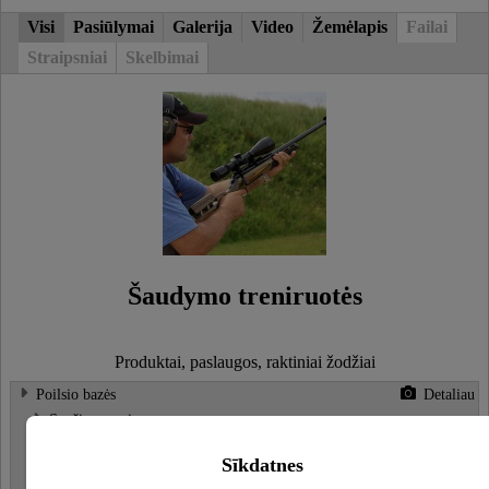
Visi
Pasiūlymai
Galerija
Video
Žemėlapis
Failai
Straipsniai
Skelbimai
Šaudymo treniruotės
Produktai, paslaugos, raktiniai žodžiai
Poilsio bazės
Detaliau
Svečių namai
Vietos palapinėms
Sīkdatnes
Pirtys, Saunos
Detaliau