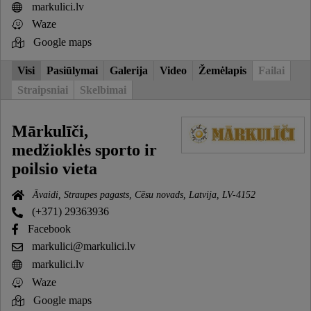
markulici.lv
Waze
Google maps
Visi
Pasiūlymai
Galerija
Video
Žemėlapis
Failai
Straipsniai
Skelbimai
Mārkulīči,
medžioklės sporto ir
poilsio vieta
Āvaidi, Straupes pagasts, Cēsu novads, Latvija, LV-4152
(+371) 29363936
Facebook
markulici@markulici.lv
markulici.lv
Waze
Google maps