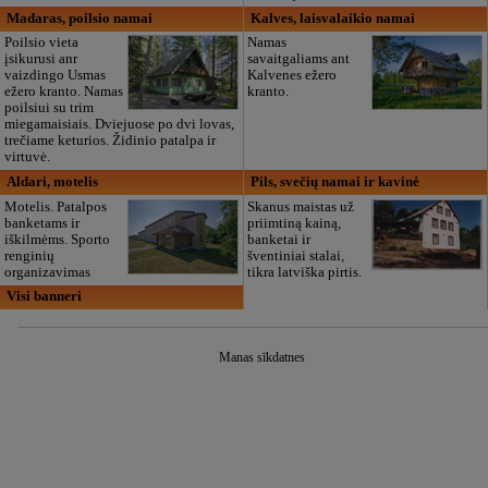
Madaras, poilsio namai
Kalves, laisvalaikio namai
Poilsio vieta
Namas
įsikurusi anr
savaitgaliams ant
vaizdingo Usmas
Kalvenes ežero
ežero kranto. Namas
kranto.
poilsiui su trim
miegamaisiais. Dviejuose po dvi lovas,
trečiame keturios. Židinio patalpa ir
virtuvė.
Aldari, motelis
Pils, svečių namai ir kavinė
Motelis. Patalpos
Skanus maistas už
banketams ir
priimtiną kainą,
iškilmėms. Sporto
banketai ir
renginių
šventiniai stalai,
organizavimas
tikra latviška pirtis.
Visi banneri
Manas sīkdatnes