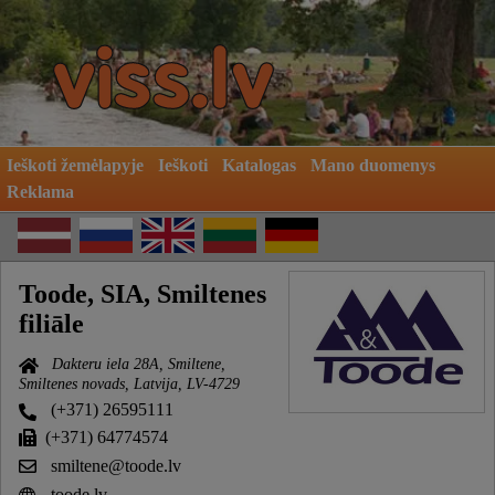
Ieškoti žemėlapyje
Ieškoti
Katalogas
Mano duomenys
Reklama
Toode, SIA, Smiltenes
filiāle
Dakteru iela 28A, Smiltene,
Smiltenes novads, Latvija, LV-4729
(+371) 26595111
(+371) 64774574
smiltene@toode.lv
toode.lv