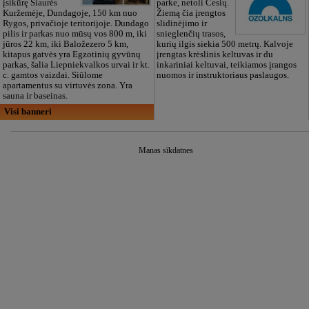
įsikūrę Šiaurės
parke, netoli Cesių.
Kuržemėje, Dundagoje, 150 km nuo
Žiemą čia įrengtos
Rygos, privačioje teritorijoje. Dundago
slidinėjimo ir
pilis ir parkas nuo mūsų vos 800 m, iki
snieglenčių trasos,
jūros 22 km, iki Baložezero 5 km,
kurių ilgis siekia 500 metrų. Kalvoje
kitapus gatvės yra Egzotinių gyvūnų
įrengtas krėslinis keltuvas ir du
parkas, šalia Liepniekvalkos urvai ir kt.
inkariniai keltuvai, teikiamos įrangos
c. gamtos vaizdai. Siūlome
nuomos ir instruktoriaus paslaugos.
apartamentus su virtuvės zona. Yra
sauna ir baseinas.
Visi banneri
Manas sīkdatnes