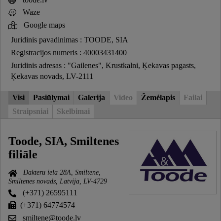
Waze
Google maps
Juridinis pavadinimas : TOODE, SIA
Registracijos numeris : 40003431400
Juridinis adresas : "Gailenes", Krustkalni, Ķekavas pagasts,
Ķekavas novads, LV-2111
Visi
Pasiūlymai
Galerija
Video
Žemėlapis
Failai
Straipsniai
Skelbimai
Toode, SIA, Smiltenes
filiāle
Dakteru iela 28A, Smiltene,
Smiltenes novads, Latvija, LV-4729
(+371) 26595111
(+371) 64774574
smiltene@toode.lv