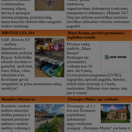
ir elektronikos
laidotuvių
remontą, silpnų
organizavimas, dokumentų tvarkymas,
srovių ir apsaugos
transportas ir reikmenys. Dirbame 24/7.
sistemų įrengimą, projektavimą,
Taip pat siūlome autentiškus tautinius
matavimus bei elektros ūkio saugumo
latviškus užtiesalus velionio atminimui
rizikos vertinimą.
pagerbti.
BRISTOLS ES, SIA
Maza Rasiņa, privātā pirmsskolas
izglītības iestāde
UAB „Bristols ES“
– audinių
Privatus vaikų
išparduotuvė ir
darželis „Maza
didmeninė prekyba
Rasiņa“
Rygoje. Kokybiška
Pardaugavoje
tekstilė siuvimui ir
(Zasulauke)
gamybai: medvilnė,
vaikams nuo 10
linas, šilkas, vilna,
mėn. iki 6 metų.
trikotažas ir kt.
Licencijuotos programos (LV/RU),
Kviečiame gyvai
logopedas, speciali pagalba, būreliai,
susipažinti su pilnu asortimentu mūsų
didelė žalia teritorija ir 3 kartų
sandėlyje!
maitinimas. Dirbame visus metus, taip
pat ir vasarą!
Rundāles Dzirnavas
Ziemupes Muiža, spa viešbutis
Rundalės vandens
Žiemupėje, už 1,1
malūno muziejus
km nuo Žiemupės
leidžia pamatyti ir
paplūdimio,
suprasti praėjusio
įsikūrusioje
amžiaus vandens
apgyvendinimo
malūno veikimą ir
įstaigoje „Ziemupes Muiža“ yra baras ir