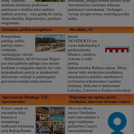
esmę. Vandens
restoranas, įrengta bendra poilsio zona.
malūnas išsidėstęs penkiuose
Automobilius svečiams siūloma
aukštuose ir leidžia sekti malūno
pasistatyti nemokamai. Viešnagės
malimo procesą – nuo grūdų iki miltų.
vietoje įrengta terasa, teritoriją puošia
Alaus darykla, degustacijos, patalpos
sodas.
renginiams.
Silamalas, poilsio kompleksas
Akvedukts, AS
Kompleksas
Įmonė
įsikūręs miške,
AKVEDUKTS yra
pačioje kalno
viena stabiliausių ir
viršūnėje,
patikimiausių
vaizdingoje vietoje
šilumos, vandens
– Milžkalnėje, tik 60 km nuo Rygos.
tiekimo ir sodo
pas mus galėsite pabėgti nuo miesto
prekių
triukšmo ir mėgautis ramybe bei tyla,
didmenininkų Baltijos šalyse. Mūsų
atsipalaiduoti pirtyje ar pasikaitinti
įmonė siūlo modernius produktus,
sūkurinėje vonioje ir pasimėgauti
atitinkančius aukštus standartus ir
gaiviomis maudynėmis baseine.
techninius reikalavimus vandens
tiekimui, šildymui ir drėkinimui
Latvijos, Lietuvos ir Estijos teritorijoje.
Apartamenti Dundaga XXL,
Slēpošanas un atpūtas parks
apartamentai
Ozolkalns, aktyvaus turizmo centras
Poilsio namai su
Aktyvus ištisus
nuostabiu šiltu
metus! Ozolkalns
baseinu ir
siūlo laisvalaikio ir
aromatinga
apgyvendinimo
malkomis kūrenamą
galimybes Gaujos
pirtį.&nbsp;Esame
nacionaliniame