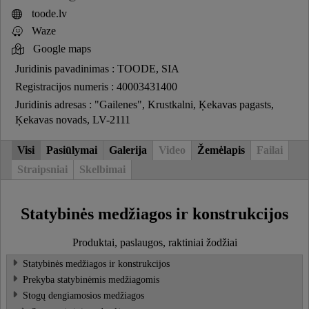
toode.lv
Waze
Google maps
Juridinis pavadinimas : TOODE, SIA
Registracijos numeris : 40003431400
Juridinis adresas : "Gailenes", Krustkalni, Ķekavas pagasts,
Ķekavas novads, LV-2111
Visi
Pasiūlymai
Galerija
Video
Žemėlapis
Failai
Straipsniai
Skelbimai
Statybinės medžiagos ir konstrukcijos
Produktai, paslaugos, raktiniai žodžiai
Statybinės medžiagos ir konstrukcijos
Prekyba statybinėmis medžiagomis
Stogų dengiamosios medžiagos