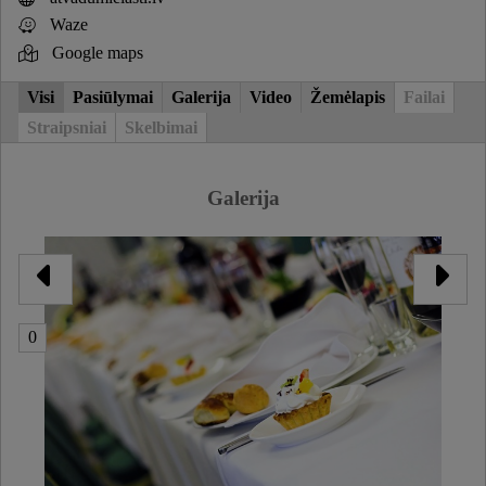
Waze
Google maps
Visi
Pasiūlymai
Galerija
Video
Žemėlapis
Failai
Straipsniai
Skelbimai
Galerija
0