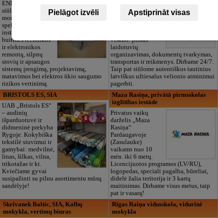
ENERGY Kandava“
Pagarbus
siūlo pilną elektros
atsisveikinimas be
Pielāgot izvēli
Apstiprināt visas
montavimo darbų
papildomų
spektrą,
rūpesčių. Mes
instaliacijos,
pasirūpinsime
buitinės technikos
viskuo: pilnas
ir elektronikos
laidotuvių
remontą, silpnų
organizavimas, dokumentų tvarkymas,
srovių ir apsaugos
transportas ir reikmenys. Dirbame 24/7.
sistemų įrengimą, projektavimą,
Taip pat siūlome autentiškus tautinius
matavimus bei elektros ūkio saugumo
latviškus užtiesalus velionio atminimui
rizikos vertinimą.
pagerbti.
BRISTOLS ES, SIA
Maza Rasiņa, privātā pirmsskolas
izglītības iestāde
UAB „Bristols ES“
– audinių
Privatus vaikų
išparduotuvė ir
darželis „Maza
didmeninė prekyba
Rasiņa“
Rygoje. Kokybiška
Pardaugavoje
tekstilė siuvimui ir
(Zasulauke)
gamybai: medvilnė,
vaikams nuo 10
linas, šilkas, vilna,
mėn. iki 6 metų.
trikotažas ir kt.
Licencijuotos programos (LV/RU),
Kviečiame gyvai
logopedas, speciali pagalba, būreliai,
susipažinti su pilnu asortimentu mūsų
didelė žalia teritorija ir 3 kartų
sandėlyje!
maitinimas. Dirbame visus metus, taip
pat ir vasarą!
Skrivanek Baltic, SIA, Kalbų
Rīgas Raiņa vidusskola, vidurinė
mokykla, vertimų biuras
mokykla