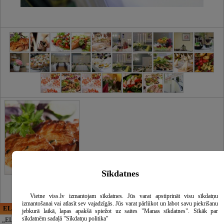
Sīkdatnes
Vietne viss.lv izmantojam sīkdatnes. Jūs varat apstiprināt visu sīkdatņu
izmantošanai vai atlasīt sev vajadzīgās. Jūs varat pārlūkot un labot savu piekrišanu
ELECTRIC ENERGY
CĒSU APBEDĪŠANAS
jebkurā laikā, lapas apakšā spiežot uz saites "Manas sīkdatnes". Sīkāk par
PAKALPOJUMI, SIA
sīkdatnēm sadaļā "Sīkdatņu politika"
„ELECTRIC