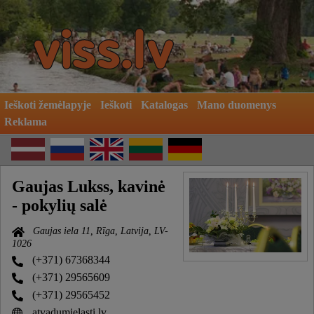
Ieškoti žemėlapyje
Ieškoti
Katalogas
Mano duomenys
Reklama
Gaujas Lukss, kavinė
- pokylių salė
Gaujas iela 11, Rīga, Latvija, LV-
1026
(+371) 67368344
(+371) 29565609
(+371) 29565452
atvadumielasti.lv