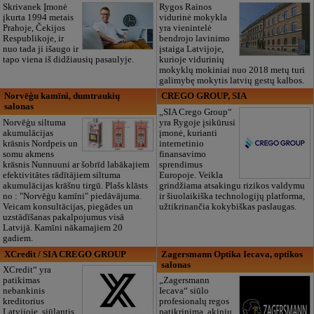
Skrivanek Įmonė
Rygos Rainos
įkurta 1994 metais
vidurinė mokykla
Prahoje, Čekijos
yra vienintelė
Respublikoje, ir
bendrojo lavinimo
nuo tada ji išaugo ir
įstaiga Latvijoje,
tapo viena iš didžiausių pasaulyje.
kurioje vidurinių
mokyklų mokiniai nuo 2018 metų turi
galimybę mokytis latvių gestų kalbos.
Norvēģu kamīni, dumtraukių
CREGO GROUP, SIA
salonas
„SIA Crego Group“
Norvēģu siltuma
yra Rygoje įsikūrusi
akumulācijas
įmonė, kurianti
krāsnis Nordpeis un
internetinio
somu akmens
finansavimo
krāsnis Nunnuuni ar šobrīd labākajiem
sprendimus
efektivitātes rādītājiem siltuma
Europoje. Veikla
akumulācijas krāšnu tirgū. Plašs klāsts
grindžiama atsakingu rizikos valdymu
no : "Norvēģu kamīni" piedāvājuma.
ir šiuolaikiška technologijų platforma,
Veicam konsultācijas, piegādes un
užtikrinančia kokybiškas paslaugas.
uzstādīšanas pakalpojumus visā
Latvijā. Kamīni nākamajiem 20
gadiem.
XCredit / SIA CREGO GROUP
Zagersmann Optika Iecava, optikos
salonas
XCredit“ yra
patikimas
„Zagersmann
nebankinis
Iecava“ siūlo
kreditorius
profesionalų regos
Latvijoje, siūlantis
patikrinimą, akinių