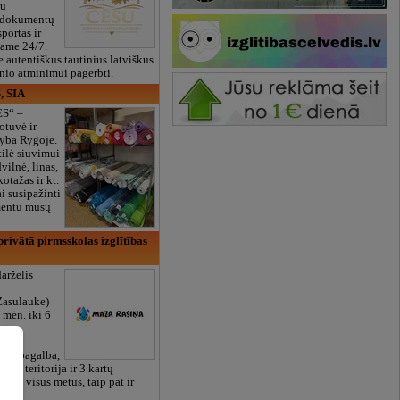
ių
 dokumentų
portas ir
bame 24/7.
e autentiškus tautinius latviškus
onio atminimui pagerbti.
, SIA
ES“ –
otuvė ir
yba Rygoje.
ilė siuvimui
vilnė, linas,
kotažas ir kt.
 susipažinti
imentu mūsų
rivātā pirmsskolas izglītības
arželis
Zasulauke)
 mėn. iki 6
otos
RU),
iali pagalba,
žalia teritorija ir 3 kartų
bame visus metus, taip pat ir