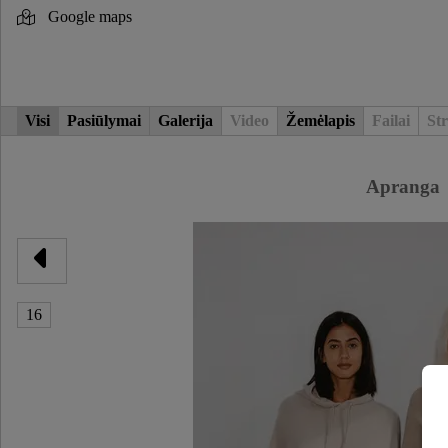
Google maps
Visi
Pasiūlymai
Galerija
Video
Žemėlapis
Failai
Str
Apranga
16