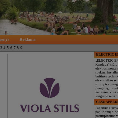
menys
Reklama
3
4
5
6
7
8
9
ELECTRIC 
„ELECTRIC E
Kandava“ siūlo
elektros monta
spektrą, instalia
buitinės technik
elektronikos re
srovių ir apsau
įrengimą, proje
matavimus bei e
saugumo rizikos
CĒSU APBED
Pagarbus atsisv
papildomų rūpe
pasirūpinsime v