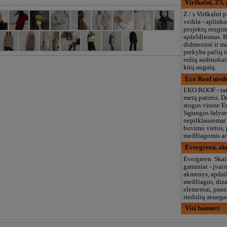
Virškalni, ZS,
Z / s Virškalni 
veikla - aplink
projektų rengim
apželdinimas. B
didmeninė ir m
prekyba pačių i
rožių sodinukai
kitų augalų.
Eco Roof niedr
EKO ROOF - tai
metų patirtis. 
stogus visose E
Sąjungos šalyse
nepriklausomai
buvimo vietos, 
medžiagomis ar
Evergreen, ak
Evergreen. Ska
gaminiai - įvair
akmenys, apdai
medžiagos, diz
elementai, pan
riedulių atsarga
Visi banneri