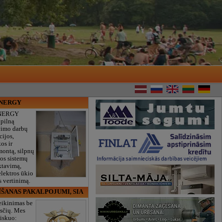
ENERGY
NERGY
 pilną
vimo darbų
cijos,
os ir
montą, silpnų
gos sistemų
ktavimą,
lektros ūkio
 vertinimą.
ĪŠANAS PAKALPOJUMI, SIA
eikinimas be
sčių. Mes
iskuo: