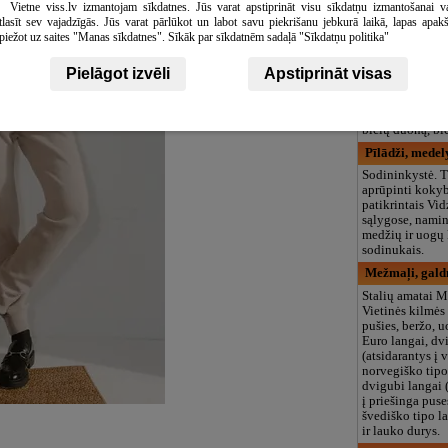
Vietne viss.lv izmantojam sīkdatnes. Jūs varat apstiprināt visu sīkdatņu izmantošanai v
Medus veikals
tlasīt sev vajadzīgās. Jūs varat pārlūkot un labot savu piekrišanu jebkurā laikā, lapas apak
piežot uz saites "Manas sīkdatnes". Sīkāk par sīkdatnēm sadaļā "Sīkdatņu politika"
Siūlo: Daugiau 
medų, surinktą 
bitynų, maisto 
Pielāgot izvēli
Apstiprināt visas
bičių vašką, 10
vaško žvakes, b
produktus (žied
bičių duoną, bič
Pīlādži, medel
Sodininkystė. T
aprūpinti kokyb
patikrintais Vi
sąlygose, namin
medžių ir uogų
sodinukais.
Mežmaļi, gald
Stalių amatai M
Vietinės kilmės
pušies, beržo, u
Euro langai, dv
(atsidarantys į v
norvegiško tipo
dvigubi langai 
į priešinga pus
švediško tipo l
ir lauko durys.