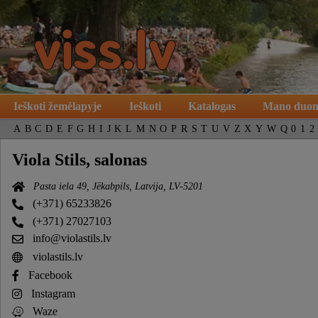
Ieškoti žemėlapyje
Ieškoti
Katalogas
Mano duo
A
B
C
D
E
F
G
H
I
J
K
L
M
N
O
P
R
S
T
U
V
Z
X
Y
W
Q
0
1
2
Viola Stils, salonas
Pasta iela 49, Jēkabpils, Latvija, LV-5201
(+371) 65233826
(+371) 27027103
info@violastils.lv
violastils.lv
Facebook
Instagram
Waze