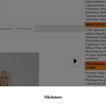
pilnas laidotuv
organizavimas,
tvarkymas, trans
reikmenys. Dir
Taip pat siūlom
užtiesalus veli
BRISTOLS ES
aipsniai
Skelbimai
UAB „Bristols 
audinių išpardu
didmeninė prek
Kokybiška tekst
ir gamybai: med
šilkas, vilna, tri
Kviečiame gyvai
su pilnu asort
sandėlyje!
Maza Rasiņa, p
iestāde
Privatus vaikų d
„Maza Rasiņa“
Pardaugavoje (
vaikams nuo 10
metų. Licenciju
programos (LV/
logopedas, spec
Sīkdatnes
būreliai, didelė 
maitinimas. Dir
vasarą!