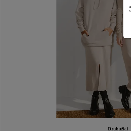
a
s
Drabužiai