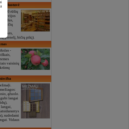
ai
, parduotuvė
šā
nei 30 rūšių
iš Latvijos
papildus,
0% bičių
ičių
adulkes,
ių pienelį, bičių pikį).
ynas
ikslas -
iškais,
dzemes
iais vaisinių
 krūmų
niecība
ežmaļi.
 mežiagos:
osio, ąžuolo.
igubi langai
idų),
 langai,
(atsidarantys
es), sudedami
angai. Vidaus