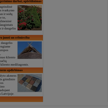
 gerinimo darbai, apželdinimas
pagrindinė
os tvarkymo
as ir sodų
e to,
ažmeninė
šaugintais
s ir daugeliu
u jumti un celtniecība
 daugelio
Dengiame
uropos
,
 nuo kliento
pačių
 kliento medžiagomis.
mens apdirbimas
ldyto akmens
ūs grindinio
los
aino
audojant
s Latvijoje.