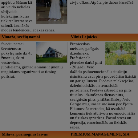
apģērbu šūšanu kā
zivju dīķos. Atpūta pie dabas Paradīzē.
arī veido nelielas
sērijveida
kolekcijas, kuras
tiek realizētas savā
salonā. Jaunākās
modes tendences, labākās cenas.
Vintāža, svečių namai
Vilnis Lejnieks
Svečių namai
Pirtniecības
šventėms su
meistars, garīgais
pokylių sale iki 45
dziednieks.
žmonių, skirti
Profesionālā
vestuvėms,
pieredze darbā pirtī
jubiliejams, gimtadieniams ir įmonių
- 20 gadi. Veic
renginiams organizuoti ar tiesiog
dažādu psihoemocionālu situāciju
poilsiui.
risināšanu caur pirts procedūrām fiziskā
un garīgā līmenī. Piedāvā relaksējošās,
dziednieciskās un tematiskās
pirtsdienas. Piedāvā izbaudīt arī pirts
rituālus - dzimšanas dienas pirts,
saulgriežu pirts, pirtīžas.&nbsp;Veic
Garīgo muguras taisnošanu pēc Pjotra
Elkunoviča metodes, kā rezultātā
ķermenis tiek atbrīvots no emocionālās
un fiziskās spriedzes. Pazūd stress un
depresija, emocionālās un fiziskās
sāpes.
Mītava, pramoginis laivas
PREMIUM MANAGEMENT, SIA