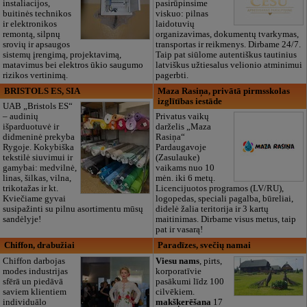
instaliacijos,
pasirūpinsime
buitinės technikos
viskuo: pilnas
ir elektronikos
laidotuvių
remontą, silpnų
organizavimas, dokumentų tvarkymas,
srovių ir apsaugos
transportas ir reikmenys. Dirbame 24/7.
sistemų įrengimą, projektavimą,
Taip pat siūlome autentiškus tautinius
matavimus bei elektros ūkio saugumo
latviškus užtiesalus velionio atminimui
rizikos vertinimą.
pagerbti.
BRISTOLS ES, SIA
Maza Rasiņa, privātā pirmsskolas
izglītības iestāde
UAB „Bristols ES“
– audinių
Privatus vaikų
išparduotuvė ir
darželis „Maza
didmeninė prekyba
Rasiņa“
Rygoje. Kokybiška
Pardaugavoje
tekstilė siuvimui ir
(Zasulauke)
gamybai: medvilnė,
vaikams nuo 10
linas, šilkas, vilna,
mėn. iki 6 metų.
trikotažas ir kt.
Licencijuotos programos (LV/RU),
Kviečiame gyvai
logopedas, speciali pagalba, būreliai,
susipažinti su pilnu asortimentu mūsų
didelė žalia teritorija ir 3 kartų
sandėlyje!
maitinimas. Dirbame visus metus, taip
pat ir vasarą!
Chiffon, drabužiai
Paradīzes, svečių namai
Chiffon darbojas
Viesu nams
, pirts,
modes industrijas
korporatīvie
sfērā un piedāvā
pasākumi līdz 100
saviem klientiem
cilvēkiem.
individuālo
makšķerēšana
17