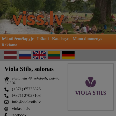
Ieškoti žemėlapyje
Ieškoti
Katalogas
Mano duomenys
Reklama
Viola Stils, salonas
Pasta iela 49, Jēkabpils, Latvija,
LV-5201
(+371) 65233826
(+371) 27027103
info@violastils.lv
violastils.lv
Facebook