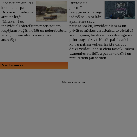
Piedāvājam atpūtas
Biznesa un
braucienus pa
personības
Driksu un Lielupi ar
izaugsmes koučings
atpūtas kuģi
iedrošina un palīdz
"Mītava". Pēc
apzināties savu
individuāli pieteiktām rezervācijām,
patieso spēku, izveidot biznesa un
iespējams kuģīti noīrēt uz neierobežotu
privātus mērķus un atbalsta to efektīvā
laiku, par samaksu vienojoties
sasniegšanā, lai dzīvotu veiksmīgu un
atsevišķi.
pilntiesīgu dzīvi. Koučs palīdz atklāt,
ko Tu patiesi vēlies, lai ktu dzīvot
dzīvi veidotu pēc saviem noteikumiem.
Uzņemies atbildību par savu dzīvi un
rezultātiem jau šodien.
Visi banneri
Manas sīkdatnes