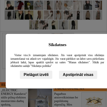
Apranga
Sīkdatnes
Vietne viss.lv izmantojam sīkdatnes. Jūs varat apstiprināt visu sīkdatņu
izmantošanai vai atlasīt sev vajadzīgās. Jūs varat pārlūkot un labot savu piekrišanu
jebkurā laikā, lapas apakšā spiežot uz saites "Manas sīkdatnes". Sīkāk par
sīkdatnēm sadaļā "Sīkdatņu politika"
Pielāgot izvēli
Apstiprināt visas
ELECTRIC ENERGY
CĒSU APBEDĪŠANAS
PAKALPOJUMI, SIA
„ELECTRIC
ENERGY Kandava“
Pagarbus
siūlo pilną elektros
atsisveikinimas be
montavimo darbų
papildomų
spektrą,
rūpesčių. Mes