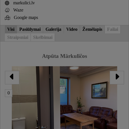
markulici.lv
Waze
Google maps
Visi
Pasiūlymai
Galerija
Video
Žemėlapis
Failai
Straipsniai
Skelbimai
Atpūta Mārkulīčos
0