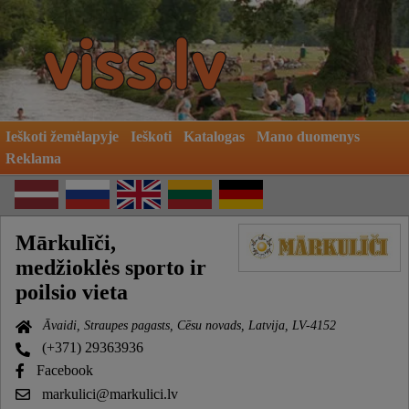
Ieškoti žemėlapyje
Ieškoti
Katalogas
Mano duomenys
Reklama
Mārkulīči,
medžioklės sporto ir
poilsio vieta
Āvaidi, Straupes pagasts, Cēsu novads, Latvija, LV-4152
(+371) 29363936
Facebook
markulici@markulici.lv