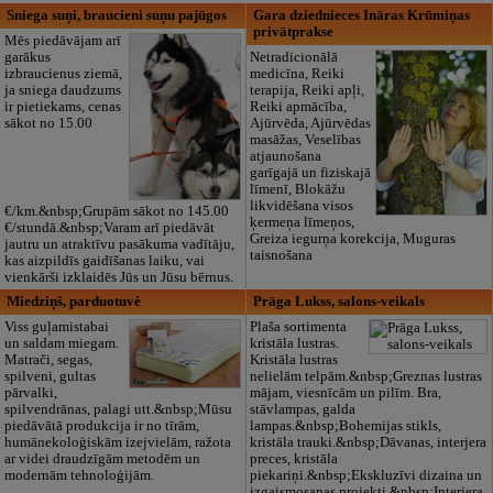
Sniega suņi, braucieni suņu pajūgos
Gara dziednieces Ināras Krūmiņas
privātprakse
Mēs piedāvājam arī
garākus
Netradicionālā
izbraucienus ziemā,
medicīna, Reiki
ja sniega daudzums
terapija, Reiki apļi,
ir pietiekams, cenas
Reiki apmācība,
sākot no 15.00
Ajūrvēda, Ajūrvēdas
masāžas, Veselības
atjaunošana
garīgajā un fiziskajā
līmenī, Blokāžu
likvidēšana visos
€/km.&nbsp;Grupām sākot no 145.00
ķermeņa līmeņos,
€/stundā.&nbsp;Varam arī piedāvāt
Greiza iegurņa korekcija, Muguras
jautru un atraktīvu pasākuma vadītāju,
taisnošana
kas aizpildīs gaidīšanas laiku, vai
vienkārši izklaidēs Jūs un Jūsu bērnus.
Miedziņš, parduotuvė
Prāga Lukss, salons-veikals
Viss guļamistabai
Plaša sortimenta
un saldam miegam.
kristāla lustras.
Matrači, segas,
Kristāla lustras
spilveni, gultas
nelielām telpām.&nbsp;Greznas lustras
pārvalki,
mājam, viesnīcām un pilīm. Bra,
spilvendrānas, palagi utt.&nbsp;Mūsu
stāvlampas, galda
piedāvātā produkcija ir no tīrām,
lampas.&nbsp;Bohemijas stikls,
humānekoloģiskām izejvielām, ražota
kristāla trauki.&nbsp;Dāvanas, interjera
ar videi draudzīgām metodēm un
preces, kristāla
modernām tehnoloģijām.
piekariņi.&nbsp;Ekskluzīvi dizaina un
izgaismosanas projekti.&nbsp;Interjera