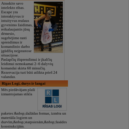
Atraskite savo
intelekto ribas.
Escape yra
interaktyvus ir
intuityvus realaus
gyvenimo žaidimas,
reikalaujantis jūsų
dėmesio,
sugebėjimo rasti
sprendimus ir
komandinio darbo
įgūdžių neįprastose
situacijose.
Paslapčių išsprendimui ir įkalčių
leidimui nemokamai 2–6 dalyvių
komandai skirta 60 minučių.
Rezervacija turi būti atlikta prieš 24
valandas.
Rīgas Logi, durys ir langai
Mēs piedāvājam plaši
izmantojamas stikla
paketes:&nbsp;dažādas formas, izmēra un
materiāla logiem un
durvīm,&nbsp;starpsienām,&nbsp;fasādes
konstrukcijām.