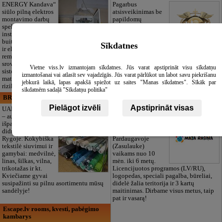
ENERGY Kandava“
Pagarbus
siūlo pilną elektros
atsisveikinimas be
montavimo darbų
papildomų
spektrą,
rūpesčių. Mes
instaliacijos,
pasirūpinsime
buitinės technikos
viskuo: pilnas
Sīkdatnes
ir elektronikos
laidotuvių
remontą, silpnų
organizavimas, dokumentų tvarkymas,
srovių ir apsaugos
transportas ir reikmenys. Dirbame 24/7.
Vietne viss.lv izmantojam sīkdatnes. Jūs varat apstiprināt visu sīkdatņu
sistemų įrengimą, projektavimą,
Taip pat siūlome autentiškus tautinius
izmantošanai vai atlasīt sev vajadzīgās. Jūs varat pārlūkot un labot savu piekrišanu
matavimus bei elektros ūkio saugumo
latviškus užtiesalus velionio atminimui
jebkurā laikā, lapas apakšā spiežot uz saites "Manas sīkdatnes". Sīkāk par
rizikos vertinimą.
pagerbti.
sīkdatnēm sadaļā "Sīkdatņu politika"
BRISTOLS ES, SIA
Maza Rasiņa, privātā pirmsskolas
izglītības iestāde
Pielāgot izvēli
Apstiprināt visas
UAB „Bristols ES“
– audinių
Privatus vaikų
išparduotuvė ir
darželis „Maza
didmeninė prekyba
Rasiņa“
Rygoje. Kokybiška
Pardaugavoje
tekstilė siuvimui ir
(Zasulauke)
gamybai: medvilnė,
vaikams nuo 10
linas, šilkas, vilna,
mėn. iki 6 metų.
trikotažas ir kt.
Licencijuotos programos (LV/RU),
Kviečiame gyvai
logopedas, speciali pagalba, būreliai,
susipažinti su pilnu asortimentu mūsų
didelė žalia teritorija ir 3 kartų
sandėlyje!
maitinimas. Dirbame visus metus, taip
pat ir vasarą!
Escape.lv rooms, kvesti, pabėgimo
kambarys