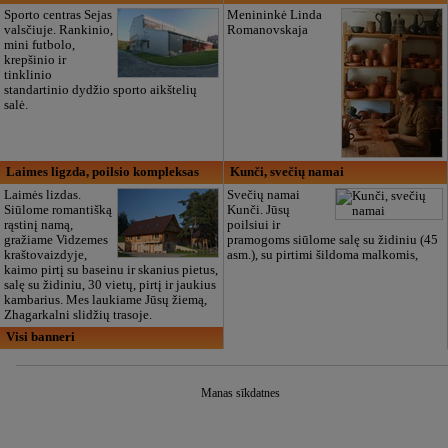
Sporto centras Sejas
Menininkė Linda
valsčiuje. Rankinio,
Romanovskaja
mini futbolo,
krepšinio ir
tinklinio
standartinio dydžio sporto aikštelių
salė.
Laimes ligzda, poilsio kompleksas
Kunči, svečių namai
Laimės lizdas.
Svečių namai
Siūlome romantišką
Kunči. Jūsų
rąstinį namą,
poilsiui ir
gražiame Vidzemes
pramogoms siūlome salę su židiniu (45
kraštovaizdyje,
asm.), su pirtimi šildoma malkomis,
kaimo pirtį su baseinu ir skanius pietus,
salę su židiniu, 30 vietų, pirtį ir jaukius
kambarius. Mes laukiame Jūsų žiemą,
Zhagarkalni slidžių trasoje.
Visi banneri
Manas sīkdatnes