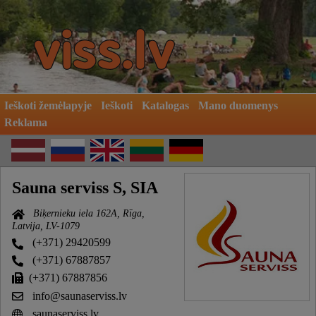
Ieškoti žemėlapyje
Ieškoti
Katalogas
Mano duomenys
Reklama
Sauna serviss S, SIA
Biķernieku iela 162A, Rīga,
Latvija, LV-1079
(+371) 29420599
(+371) 67887857
(+371) 67887856
info@saunaserviss.lv
saunaserviss.lv