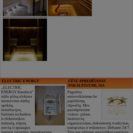
ELECTRIC ENERGY
CĒSU APBEDĪŠANAS
PAKALPOJUMI, SIA
„ELECTRIC
ENERGY Kandava“
Pagarbus
siūlo pilną elektros
atsisveikinimas be
montavimo darbų
papildomų
spektrą,
rūpesčių. Mes
instaliacijos,
pasirūpinsime
buitinės technikos
viskuo: pilnas
ir elektronikos
laidotuvių
remontą, silpnų
organizavimas, dokumentų tvarkymas,
srovių ir apsaugos
transportas ir reikmenys. Dirbame 24/7.
sistemų įrengimą, projektavimą,
Taip pat siūlome autentiškus tautinius