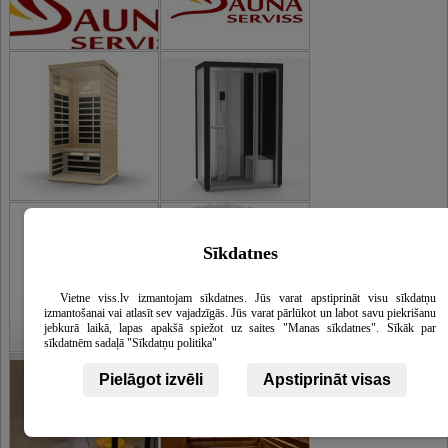
Sīkdatnes
Vietne viss.lv izmantojam sīkdatnes. Jūs varat apstiprināt visu sīkdatņu
izmantošanai vai atlasīt sev vajadzīgās. Jūs varat pārlūkot un labot savu piekrišanu
jebkurā laikā, lapas apakšā spiežot uz saites "Manas sīkdatnes". Sīkāk par
sīkdatnēm sadaļā "Sīkdatņu politika"
Pirtys, pirtys, pirties krosnys
Pielāgot izvēli
Apstiprināt visas