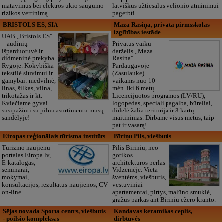
matavimus bei elektros ūkio saugumo
latviškus užtiesalus velionio atminimui
rizikos vertinimą.
pagerbti.
BRISTOLS ES, SIA
Maza Rasiņa, privātā pirmsskolas
izglītības iestāde
UAB „Bristols ES“
– audinių
Privatus vaikų
išparduotuvė ir
darželis „Maza
didmeninė prekyba
Rasiņa“
Rygoje. Kokybiška
Pardaugavoje
tekstilė siuvimui ir
(Zasulauke)
gamybai: medvilnė,
vaikams nuo 10
linas, šilkas, vilna,
mėn. iki 6 metų.
trikotažas ir kt.
Licencijuotos programos (LV/RU),
Kviečiame gyvai
logopedas, speciali pagalba, būreliai,
susipažinti su pilnu asortimentu mūsų
didelė žalia teritorija ir 3 kartų
sandėlyje!
maitinimas. Dirbame visus metus, taip
pat ir vasarą!
Eiropas reģionālais tūrisma institūts
Bīriņu Pils, viešbutis
Turizmo naujienų
Pilis Biriniu, neo-
portalas Eiropa.lv,
gotikos
E-katalogas,
architektūros perlas
seminarai,
Vidzemėje. Vieta
mokymai,
šventėms, viešbutis,
konsultacijos, rezultatus-naujienos, CV
vestuviniai
on-line.
apartamentai, pirtys, malūno smuklė,
gražus parkas ant Biriniu ežero kranto.
Sējas novada Sporta centrs, viešbutis
Kandavas keramikas ceplis,
- poilsio kompleksas
dirbtuvės